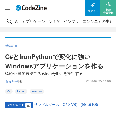
新規
ログイン
会員登録
AI
アプリケーション開発
インフラ
エンジニアの生き
特集記事
C#とIronPythonで変化に強い
Windowsアプリケーションを作る
C#から動的言語であるIronPythonを実行する
百賀 吟平
[著]
2008/02/25 14:00
C#
Python
Windows
サンプルソース（C#とVB） (991.9 KB)
ダウンロード