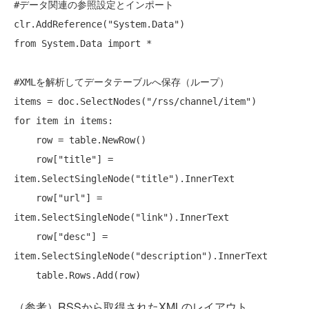
#データ関連の参照設定とインポート
clr.AddReference(
"System.Data"
)

from System.Data import *

#XMLを解析してデータテーブルへ保存（ループ）
items = doc.SelectNodes(
"/rss/channel/item"
for
 item in items:

    row = table.NewRow()

    row[
"title"
] = 
item.SelectSingleNode(
"title"
).InnerText

    row[
"url"
] = 
item.SelectSingleNode(
"link"
).InnerText

    row[
"desc"
] = 
item.SelectSingleNode(
"description"
).InnerText

（参考）RSSから取得されたXMLのレイアウト