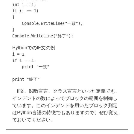
int
if
 (i == 1)

{

    Console.WriteLine(
"一致"
);

}

Console.WriteLine(
"終了"
PythonでのIF文の例
if
 i == 1:

print
"一致"
print
"終了"
if文、関数宣言、クラス宣言といった定義でも、
インデントの数によってブロックの範囲を制御し
ています。このインデントを用いたブロック判定
はPython言語の特徴でもありますので、ぜひ覚え
ておいてください。