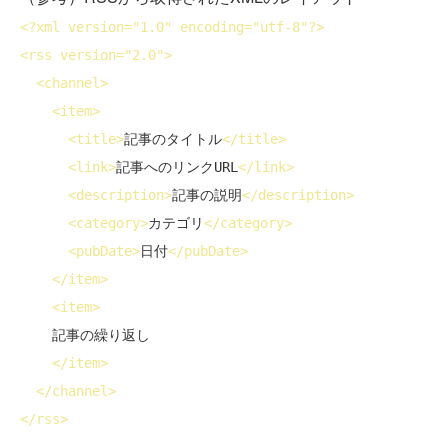
<?
xml
version
="1.0" 
encoding
="utf-8"?>
<
rss
version
="2.0">
<
channel
>
<
item
>
<
title
>
記事のタイトル
</
title
>
<
link
>
記事へのリンクURL
</
link
>
<
description
>
記事の説明
</
description
>
<
category
>
カテゴリ
</
category
>
<
pubDate
>
日付
</
pubDate
>
</
item
>
<
item
>
    記事の繰り返し

</
item
>
</
channel
>
</
rss
>