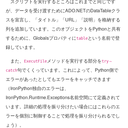
スクリプトを実行するところはこれまでと同じです
が、データを受け渡すためにADO.NETのDataTableクラ
スを宣言し、「タイトル」「URL」「説明」を格納する
列を追加しています。このオブジェクトをPythonと共有
するために、Globalsプロパティに
という名前で登
table
録しています。
また、
メソッドを実行する部分を
ExecutFile
try～
句でくくっています。これによって、Python側で
catch
エラーがあったとしてもエラーをキャッチできます
（IronPython独自のエラーは、
IronPython.Runtime.Exceptions名前空間にて定義されて
います。詳細の処理を振り分けたい場合にはこれらのエ
ラーを個別に制御することで処理を振り分けられるでし
ょう）。