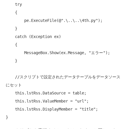
try
    {

        pe.ExecuteFile(
@".\..\..\4th.py"
);

    }

catch
 (Exception ex)

    {

        MessageBox.Show(ex.Message, 
"エラー"
);

    }

//スクリプトで設定されたデータテーブルをデータソース
にセット
this
.lstRss.DataSource = table;

this
.lstRss.ValueMember = 
"url"
;

this
.lstRss.DisplayMember = 
"title"
;
