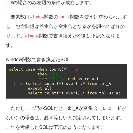
の場合のみ左辺の条件が成立します。
= B
要素数は
関数の
関数を使えば求められます
window
count
し、包含関係は差集合が空集合となるかを調べれば分か
ります。
関数で書き換えたSQLは下記となりま
window
す。
window関数で書き換えたSQL
select
case
when
 count
(*)
=
0
then
'等しい'
else
'異なる'
end
as
 result

from
(
select
 count
(*)
over
(),*
from
 tbl_A

except
all
select
 count
(*)
over
(),*
from
 tbl_B
)
 a
;
ただし、上記のSQLだと、tbl_Aが空集合（レコードが
ない）の場合は、必ず等しいと判定されてしまいます。
これを考慮したSQLは下記のようになります。