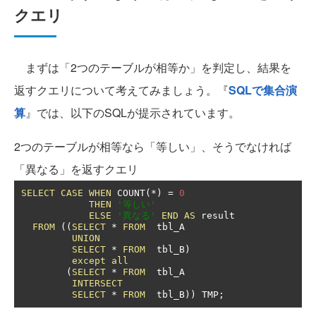
クエリ
まずは「2つのテーブルが相等か」を判定し、結果を
返すクエリについて考えてみましょう。『
SQLで集合演
算
』では、以下のSQLが提示されています。
2つのテーブルが相等なら「等しい」、そうでなければ
「異なる」を返すクエリ
SELECT
CASE
WHEN
 COUNT
(*)
=
0
THEN
'等しい'
ELSE
'異なる'
END
AS
 result

FROM
((
SELECT
*
FROM
  tbl_A

UNION
SELECT
*
FROM
  tbl_B
)
except
all
(
SELECT
*
FROM
  tbl_A

INTERSECT
SELECT
*
FROM
  tbl_B
))
 TMP
;