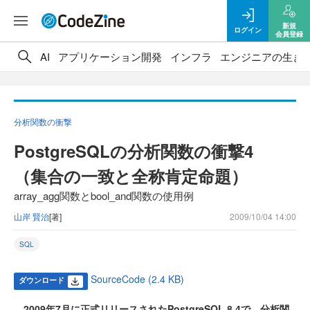
新規
ログイン
会員登録
AI
アプリケーション開発
インフラ
エンジニアの生き
分析関数の衝撃
PostgreSQLの分析関数の衝撃4
（集合の一致と全称肯定命題）
array_agg関数とbool_and関数の使用例
山岸 賢治
[著]
2009/10/04 14:00
SQL
SourceCode (2.4 KB)
ダウンロード
2009年7月に正式リリースされたPostgreSQL 8.4で、分析関