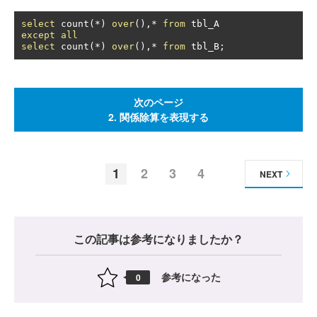
select
 count
(*)
over
(),*
from
except
all
select
 count
(*)
over
(),*
from
 tbl_B
;
次のページ
2. 関係除算を表現する
1
2
3
4
NEXT
この記事は参考になりましたか？
参考になった
0