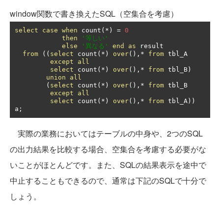
window関数で書き換えたSQL（空集合を考慮）
select
case
when
 count
(*)
=
0
then
'等しい'
else
'異なる'
end
as
 result

from
((
select
 count
(*)
over
(),*
from
 tbl_A

except
all
select
 count
(*)
over
(),*
from
 tbl_B
)
union
all
(
select
 count
(*)
over
(),*
from
 tbl_B

except
all
select
 count
(*)
over
(),*
from
 tbl_A
))
a
;
実際の業務においてはテーブルの中身や、2つのSQL
の出力結果を比較する場合、空集合を考慮する必要がな
いことがほとんどです。また、SQLの結果表示を途中で
中止することもできるので、通常は下記のSQLで十分で
しょう。