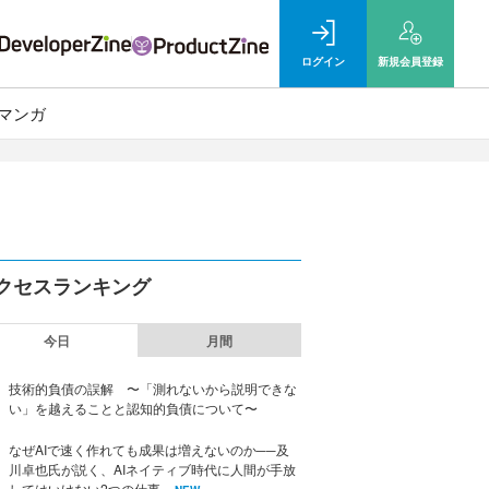
ログイン
新規
会員登録
マンガ
クセスランキング
今日
月間
技術的負債の誤解 〜「測れないから説明できな
い」を越えることと認知的負債について〜
なぜAIで速く作れても成果は増えないのか──及
川卓也氏が説く、AIネイティブ時代に人間が手放
してはいけない2つの仕事