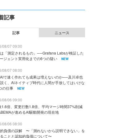
着記事
記事
ニュース
/08/07 09:00
は「測定されるもの」──Grafana Labsが検証した
エージェント実用化までの6つの疑い
NEW
/08/07 08:00
AIで速く作れても成果は増えないのか──及川卓也
説く、AIネイティブ時代に人間が手放してはいけな
つの仕事
NEW
/08/06 09:00
数1.6倍、変更行数1.8倍、平均マージ時間37%削減
ABEMAが進めるAI駆動開発の現在地
/08/06 08:00
的負債の誤解 〜「測れないから説明できない」を
ることと認知的負債について〜