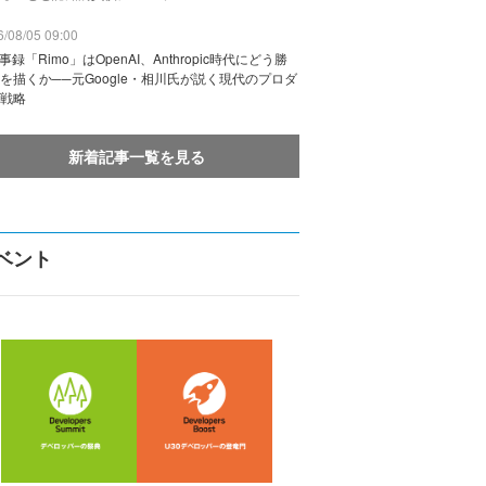
/08/05 09:00
議事録「Rimo」はOpenAI、Anthropic時代にどう勝
を描くか──元Google・相川氏が説く現代のプロダ
戦略
新着記事一覧を見る
ベント