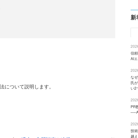
る
新
2026
信頼
AI
2026
なぜ
氏が
の方法について説明します。
い2
2026
PR
──
2026
技術
越え