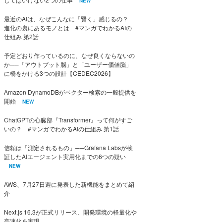
NEW
最近のAIは、なぜこんなに「賢く」感じるの？
進化の裏にあるモノとは #マンガでわかるAIの
仕組み 第2話
予定どおり作っているのに、なぜ良くならないの
か──「アウトプット脳」と「ユーザー価値脳」
に橋をかける3つの設計【CEDEC2026】
Amazon DynamoDBがベクター検索の一般提供を
開始
NEW
ChatGPTの心臓部『Transformer』って何がすご
いの？ #マンガでわかるAIの仕組み 第1話
信頼は「測定されるもの」──Grafana Labsが検
証したAIエージェント実用化までの6つの疑い
NEW
AWS、7月27日週に発表した新機能をまとめて紹
介
Next.js 16.3が正式リリース、開発環境の軽量化や
高速化を実現