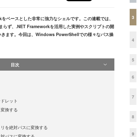
3
rameworkをベースとした非常に強力なシェルです。この連載では、
まらず、.NET Frameworkを活用した実例やスクリプトの開
。今回は、Windows PowerShellでの様々なパス操
4
5
目次
6
7
ンドレット
に変換する
8
トリを絶対パスに変換する
9
絶対パスに変換する