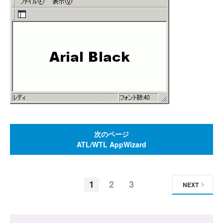
次のページ
ATL/WTL AppWizard
1
2
3
NEXT