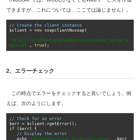
できますが、これについては、ここでは論じません）。
// Create the client instance
$client 
=
new
 soapclientNusoap
(
'http://localhost/php/webservice/nusoap_server.p
hp?wsdl'
,
true
);
2、エラーチェック
この時点でエラーをチェックすると良いでしょう。例
えば、次のようにします。
// Check for an error
$err 
=
 $client
->
getError
();
if
(
$err
)
{
// Display the error
   echo 
'<h2>Constructor error</h2><pre>'
.
$err 