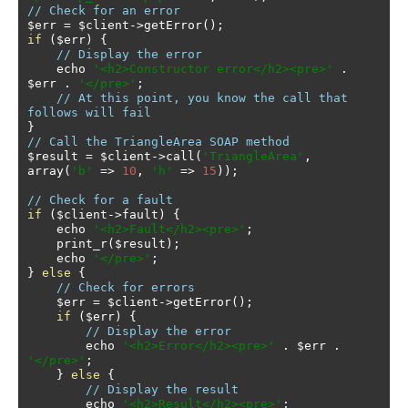
// Check for an error
$err 
=
 $client
->
getError
();
if
(
$err
)
{
// Display the error
    echo 
'<h2>Constructor error</h2><pre>'
.
$err 
.
'</pre>'
;
// At this point, you know the call that 
follows will fail
}
// Call the TriangleArea SOAP method
$result 
=
 $client
->
call
(
'TriangleArea'
,
array
(
'b'
=>
10
,
'h'
=>
15
));
// Check for a fault
if
(
$client
->
fault
)
{
    echo 
'<h2>Fault</h2><pre>'
;
    print_r
(
$result
);
    echo 
'</pre>'
;
}
else
{
// Check for errors
    $err 
=
 $client
->
getError
();
if
(
$err
)
{
// Display the error
        echo 
'<h2>Error</h2><pre>'
.
 $err 
.
'</pre>'
;
}
else
{
// Display the result
        echo 
'<h2>Result</h2><pre>'
;