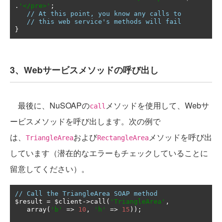
.
'</pre>'
;
// At this point, you know any calls to
// this web service's methods will fail
}
3、Webサービスメソッドの呼び出し
最後に、NuSOAPの
メソッドを使用して、Webサ
call
ービスメソッドを呼び出します。次の例で
は、
および
メソッドを呼び出
TriangleArea
RectangleArea
しています（潜在的なエラーもチェックしていることに
留意してください）。
// Call the TriangleArea SOAP method
$result 
=
 $client
->
call
(
'TriangleArea'
,
   array
(
'b'
=>
10
,
'h'
=>
15
));