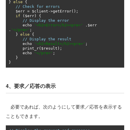
}
else
{
// Check for errors
   $err 
=
 $client
->
getError
();
if
(
$err
)
{
// Display the error
      echo 
'<h2>Error</h2><pre>'
.
$err 
.
'</pre>'
;
}
else
{
// Display the result
      echo 
'<h2>Result</h2><pre>'
;
      print_r
(
$result
);
      echo 
'</pre>'
;
}
}
4、要求／応答の表示
必要であれば、次のようにして要求／応答を表示する
こともできます。