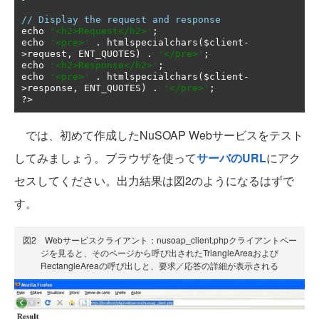
// Display the request and response
echo 
'<h2>Request</h2>'
;
echo 
'<pre>'
.
 htmlspecialchars
(
$client
-
>
request
,
 ENT_QUOTES
)
.
'</pre>'
;
echo 
'<h2>Response</h2>'
;
echo 
'<pre>'
.
 htmlspecialchars
(
$client
-
>
response
,
 ENT_QUOTES
)
.
'</pre>'
;
?>
では、初めて作成したNuSOAP Webサービスをテスト
してみましょう。ブラウザを使って
サーバのURL
にアク
セスしてください。出力結果は図2のようになるはずで
す。
図2 Webサービスクライアント：nusoap_client.phpクライアントペー
ジを見ると、そのページから呼び出されたTriangleAreaおよび
RectangleAreaの呼び出しと、要求／応答の詳細が表示される