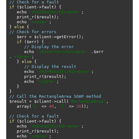
// Check for a fault
if
(
$client
->
fault
)
{
   echo 
'<h2>Fault</h2><pre>'
;
   print_r
(
$result
);
   echo 
'</pre>'
;
}
else
{
// Check for errors
   $err 
=
 $client
->
getError
();
if
(
$err
)
{
// Display the error
      echo 
'<h2>Error</h2><pre>'
.
$err 
.
'</pre>'
;
}
else
{
// Display the result
      echo 
'<h2>Result</h2><pre>'
;
      print_r
(
$result
);
      echo 
'</pre>'
;
}
}
// Call the RectangleArea SOAP method
$result 
=
 $client
->
call
(
'RectangleArea'
,
   array
(
'L'
=>
40
,
'l'
=>
20
));
// Check for a fault
if
(
$client
->
fault
)
{
   echo 
'<h2>Fault</h2><pre>'
;
   print_r
(
$result
);
   echo 
'</pre>'
;