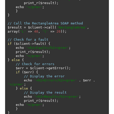
        print_r
(
$result
);
    echo 
'</pre>'
;
}
}
// Call the RectangleArea SOAP method
$result 
=
 $client
->
call
(
'RectangleArea'
,
array
(
'L'
=>
40
,
'l'
=>
20
));
// Check for a fault
if
(
$client
->
fault
)
{
    echo 
'<h2>Fault</h2><pre>'
;
    print_r
(
$result
);
    echo 
'</pre>'
;
}
else
{
// Check for errors
    $err 
=
 $client
->
getError
();
if
(
$err
)
{
// Display the error
        echo 
'<h2>Error</h2><pre>'
.
 $err 
.
'</pre>'
;
}
else
{
// Display the result
        echo 
'<h2>Result</h2><pre>'
;
        print_r
(
$result
);
    echo 
'</pre>'
;
}
}