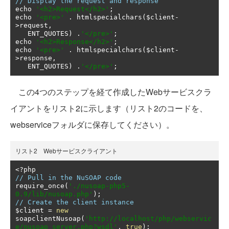
// Display the request and response
echo 
'<h2>Request</h2>'
;
echo 
'<pre>'
.
 htmlspecialchars
(
$client
-
>
request
,
   ENT_QUOTES
)
.
'</pre>'
;
echo 
'<h2>Response</h2>'
;
echo 
'<pre>'
.
 htmlspecialchars
(
$client
-
>
response
,
   ENT_QUOTES
)
.
'</pre>'
;
この4つのステップを経て作成したWebサービスクラ
イアントをリスト2に示します（リスト2のコードを、
webserviceフォルダに保存してください）。
リスト2 Webサービスクライアント
<?
// Pull in the NuSOAP code
require_once
(
'./nusoap-php5-
0.9/lib/nusoap.php'
);
// Create the client instance
$client 
=
new
soapclientNusoap
(
'http://localhost/php/webservic
e/nusoap_server.php?wsdl'
,
true
);