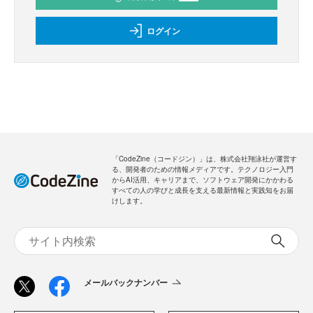
ログイン
「CodeZine（コードジン）」は、株式会社翔泳社が運営す
る、開発者のための情報メディアです。テクノロジー入門
からAI活用、キャリアまで、ソフトウェア開発にかかわる
すべての人の学びと成長を支える最新情報と実践知をお届
けします。
メールバックナンバー