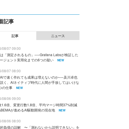
着記事
記事
ニュース
/08/07 09:00
は「測定されるもの」──Grafana Labsが検証した
エージェント実用化までの6つの疑い
NEW
/08/07 08:00
AIで速く作れても成果は増えないのか──及川卓也
説く、AIネイティブ時代に人間が手放してはいけな
つの仕事
NEW
/08/06 09:00
数1.6倍、変更行数1.8倍、平均マージ時間37%削減
ABEMAが進めるAI駆動開発の現在地
NEW
/08/06 08:00
的負債の誤解 〜「測れないから説明できない」を