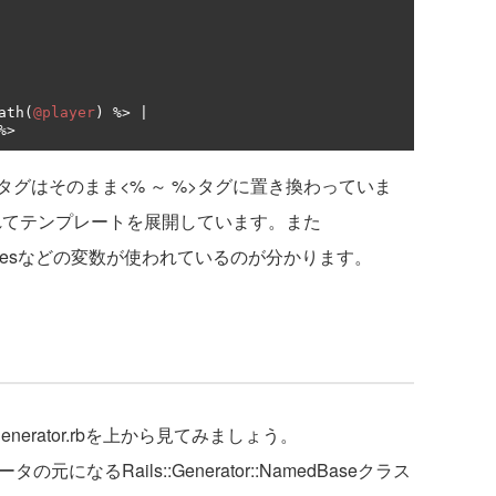
ath
(
@player
)
%>
 ～ %>タグはそのまま<% ～ %>タグに置き換わっていま
されてテンプレートを展開しています。また
、attributesなどの変数が使われているのが分かります。
_generator.rbを上から見てみましょう。
ータの元になるRails::Generator::NamedBaseクラス