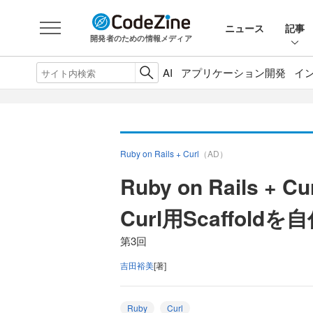
ニュース
記事
開発者のための情報メディア
AI
アプリケーション開発
イ
Ruby on Rails + Curl
（AD）
Ruby on Rails + Cu
Curl用Scaffold
第3回
吉田裕美
[著]
Ruby
Curl