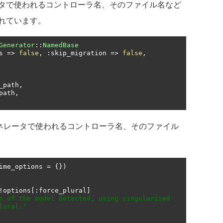
タで使われるコントローラ名、そのファイル名など
れています。
Generator
::
NamedBase
s 
=>
false
,
:
skip_migration 
=>
false
,
_path
,
path
,
、ジェネレータで使われるコントローラ名、そのファイル
ime_options 
=
{})
!
options
[:
force_plural
]
n of the model detected, using singularized 
lural."