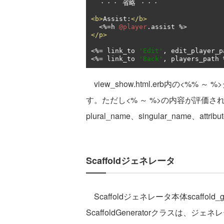
  ・・・ 省略 ・・・

<b>
Assist:
</b>
<%=
h 
@player
.
</p>
<%=
 link_to 
'Edit'
,
 edit_player_p
<%=
 link_to 
'Back'
,
 players_path 
view_show.html.erb内の<%%
す。ただし<% ～ %>の内容が評価
plural_name、singular_name
Scaffoldジェネレータ
Scaffoldジェネレータ本体scaffold
ScaffoldGeneratorクラスは、ジェネレ