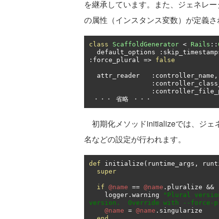
を継承しています。また、ジェネレー
の属性（インスタンス変数）が定義さ
class
ScaffoldGenerator
<
Rails
::
  default_options 
:
skip_timestamp
:
force_plural 
=>
false
  attr_reader   
:
controller_name
,
:
controller_class
:
controller_file_
・・・
省略
・・・
初期化メソッドinitializeでは
名などの設定が行われます。
def
 initialize
(
runtime_args
,
 runt
super
if
@name
==
@name
.
pluralize 
&&
    logger
.
warning 
"Plural versio
version.  Override with --force-p
@name
=
@name
.
singularize

end