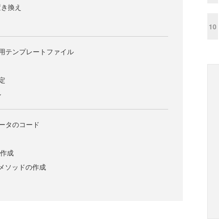
置き換え
10
fold用テンプレートファイル
定
ル
ェネレータのコード
の作成
rb設定メソッドの作成