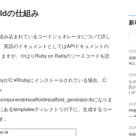
ffoldの仕組み
新
Railsに組み込まれているコードジェネレータについて詳し
。英語のドキュメントとしてはAPIドキュメントの
2026
すが、やはりRuby on Railsのソースコードを読
信頼
AI
2026
byがC:¥Rrubyにインストールされている場合、C:
なぜ
氏が
-
い2
s¥components¥scaffold¥scaffold_generator.rbになりま
2026
るtemplatesディレクトリの下に、生成するコー
PR
──
す。
2026
技術