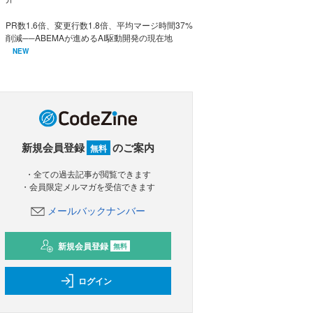
PR数1.6倍、変更行数1.8倍、平均マージ時間37%
削減──ABEMAが進めるAI駆動開発の現在地
NEW
新規会員登録
のご案内
無料
・全ての過去記事が閲覧できます
・会員限定メルマガを受信できます
メールバックナンバー
新規会員登録
無料
ログイン