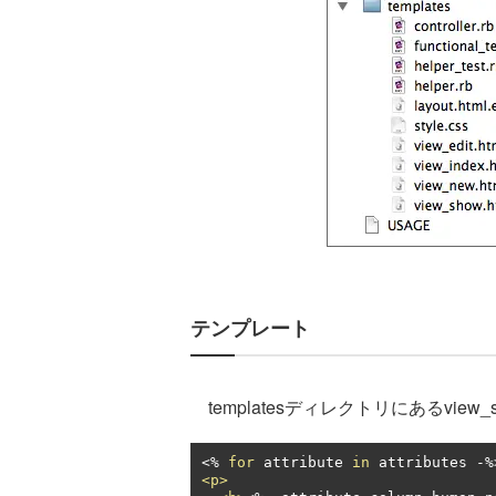
テンプレート
templatesディレクトリにあるview_s
<%
for
 attribute 
in
 attributes 
-
<p>