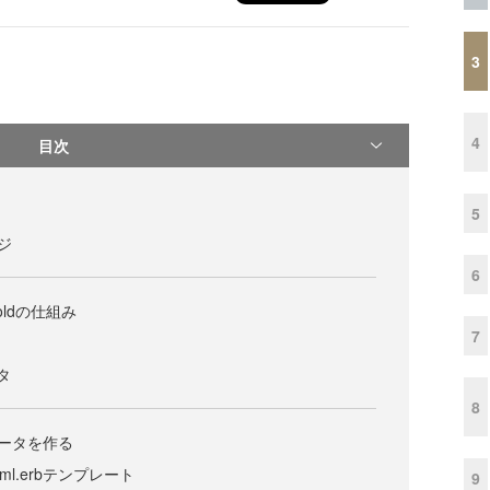
3
4
目次
5
ージ
6
ffoldの仕組み
7
ータ
8
ェネレータを作る
rt.html.erbテンプレート
9