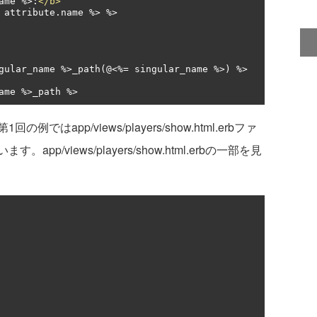
ame %>:
</b>
 attribute
.
gular_name %>_path(@
<%=
 singular_name %>) %> 
ame %>_path %>
pp/views/players/show.html.erbファ
/views/players/show.html.erbの一部を見