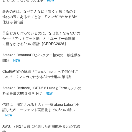
NEW
最近のAIは、なぜこんなに「賢く」感じるの？
進化の裏にあるモノとは #マンガでわかるAIの
仕組み 第2話
予定どおり作っているのに、なぜ良くならないの
か──「アウトプット脳」と「ユーザー価値脳」
に橋をかける3つの設計【CEDEC2026】
Amazon DynamoDBがベクター検索の一般提供を
開始
NEW
ChatGPTの心臓部『Transformer』って何がすご
いの？ #マンガでわかるAIの仕組み 第1話
Amazon Bedrock、GPT-5.6 LunaとTerraモデルの
料金を最大80％引き下げ
NEW
信頼は「測定されるもの」──Grafana Labsが検
証したAIエージェント実用化までの6つの疑い
NEW
AWS、7月27日週に発表した新機能をまとめて紹
介