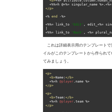
<b>
<%=
 attribute
.
column
.
human_n
<%%=
h 
@<%=
 singular_name %>.
<%=
</p>
<%
end
-
%>

<%%=
 link_to 
'Edit'
,
 edit_
<%=
 sin
<%%=
 link_to 
'Back'
,
<%=
 plural_n
これは詳細表示用のテンプレートで第1回の例ではa
イルがこのテンプレートから作られています。app
てみましょう。
<p>
<b>
Name:
</b>
<%=
h 
@player
.
</p>
<p>
<b>
Team:
</b>
<%=
h 
@player
.
</p>