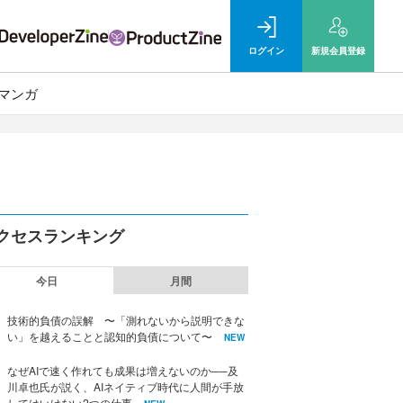
ログイン
新規
会員登録
マンガ
クセスランキング
今日
月間
技術的負債の誤解 〜「測れないから説明できな
い」を越えることと認知的負債について〜
NEW
なぜAIで速く作れても成果は増えないのか──及
川卓也氏が説く、AIネイティブ時代に人間が手放
してはいけない2つの仕事