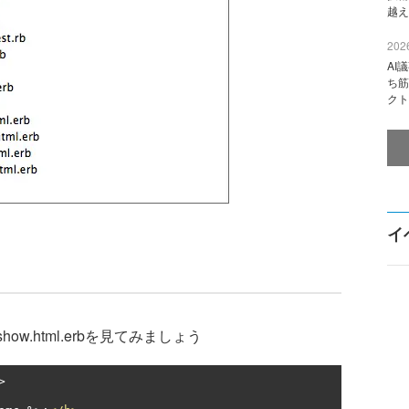
越え
2026
AI
ち筋
クト
イ
how.html.erbを見てみましょう