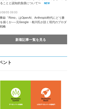
ることと認知的負債について〜
NEW
/08/05 09:00
議事録「Rimo」はOpenAI、Anthropic時代にどう勝
を描くか──元Google・相川氏が説く現代のプロダ
戦略
新着記事一覧を見る
ベント