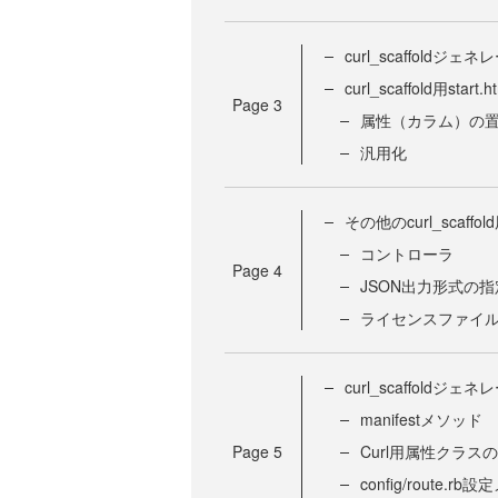
curl_scaffoldジ
curl_scaffold用sta
Page
3
属性（カラム）の
汎用化
その他のcurl_scaf
コントローラ
Page
4
JSON出力形式の指
ライセンスファイ
curl_scaffoldジ
manifestメソッド
Page
5
Curl用属性クラス
config/route.