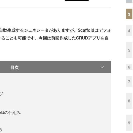
3
リを自動生成するジェネレータがありますが、Scaffoldはデフォ
4
ることも可能です。今回は前回作成したCRUDアプリを自
5
6
目次
7
ージ
8
ffoldの仕組み
9
ータ