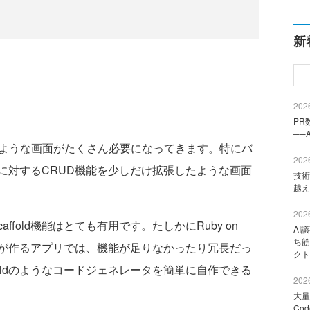
新
2026
PR
──
ような画面がたくさん必要になってきます。特にバ
2026
に対するCRUD機能を少しだけ拡張したような画面
技術
越え
2026
caffold機能はとても有用です。たしかにRuby on
AI
ち筋
foldが作るアプリでは、機能が足りなかったり冗長だっ
クト
ffoldのようなコードジェネレータを簡単に自作できる
2026
大量
Co