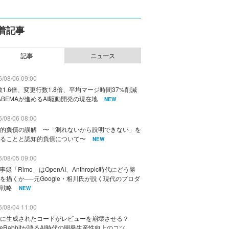
着記事
記事
ニュース
/08/06 09:00
数1.6倍、変更行数1.8倍、平均マージ時間37%削減
ABEMAが進めるAI駆動開発の現在地
NEW
/08/06 08:00
的負債の誤解 〜「測れないから説明できない」を
ることと認知的負債について〜
NEW
/08/05 09:00
議事録「Rimo」はOpenAI、Anthropic時代にどう勝
を描くか──元Google・相川氏が説く現代のプロダ
戦略
NEW
/08/04 11:00
に生成されたコードがレビューを崩壊させる？
deRabbitが語るAI時代の開発生産性向上のコツ