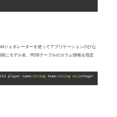
l_scaffoldジェネレーターを使ってアプリケーションのひな
dと同様にモデル名、RDBテーブルのカラム情報を指定
old player name
:
string
 team
:
string
no
:
integer 