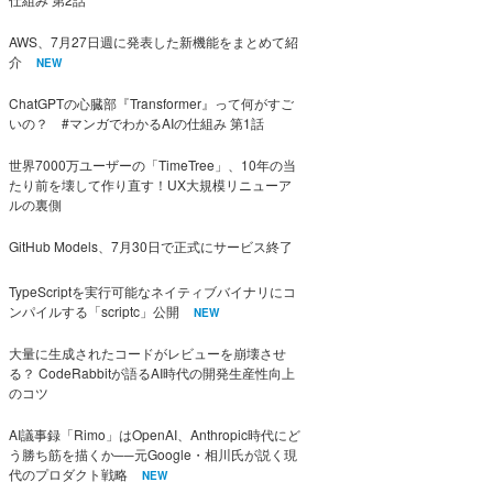
AWS、7月27日週に発表した新機能をまとめて紹
介
NEW
ChatGPTの心臓部『Transformer』って何がすご
いの？ #マンガでわかるAIの仕組み 第1話
世界7000万ユーザーの「TimeTree」、10年の当
たり前を壊して作り直す！UX大規模リニューア
ルの裏側
GitHub Models、7月30日で正式にサービス終了
TypeScriptを実行可能なネイティブバイナリにコ
ンパイルする「scriptc」公開
NEW
大量に生成されたコードがレビューを崩壊させ
る？ CodeRabbitが語るAI時代の開発生産性向上
のコツ
AI議事録「Rimo」はOpenAI、Anthropic時代にど
う勝ち筋を描くか──元Google・相川氏が説く現
代のプロダクト戦略
NEW