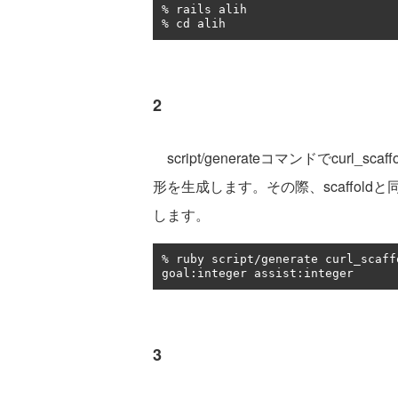
%
%
 cd alih
2
script/generateコマンドでcur
形を生成します。その際、scaffol
します。
%
 ruby script
/
generate curl_scaff
goal
:
integer assist
:
integer
3