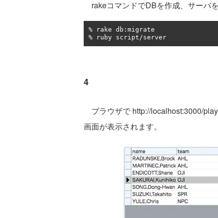
rakeコマンドでDBを作成、サーバ
%
 rake db
:
%
 ruby script
/
server
4
ブラウザで http://localhost:3000
画面が表示されます。