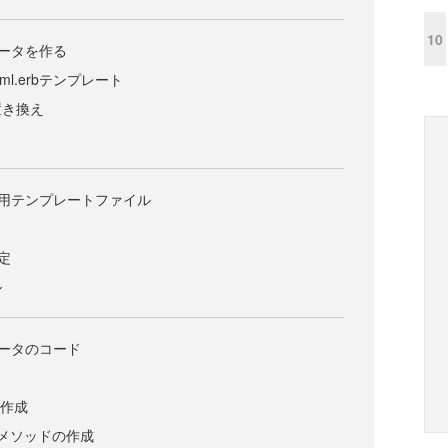
10
ェネレータを作る
rt.html.erbテンプレート
置き換え
fold用テンプレートファイル
定
ル
ェネレータのコード
の作成
rb設定メソッドの作成