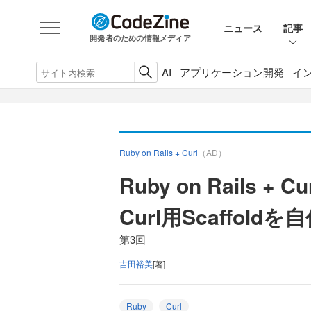
ニュース
記事
開発者のための情報メディア
AI
アプリケーション開発
イ
Ruby on Rails + Curl
（AD）
Ruby on Rails + Cu
Curl用Scaffold
第3回
吉田裕美
[著]
Ruby
Curl