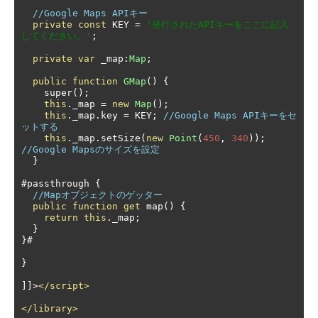
//Google Maps APIキー
private
const
 KEY 
=
'発行されたAPIキーをここに記入
してください。'
;
private
var
 _map
:
Map
;
public
function
GMap
()
{
    super
();
this
.
_map 
=
new
Map
();
this
.
_map
.
key 
=
 KEY
;
//Google Maps APIキーをセ
ットする
this
.
_map
.
setSize
(
new
Point
(
450
,
340
));
//Google Mapsのサイズを設定
}
#
passthrough 
{
//Mapオブジェクトのゲッター
public
function
get
 map
()
{
return
this
.
_map
;
}
}#
}
]]>
</script>
</library>