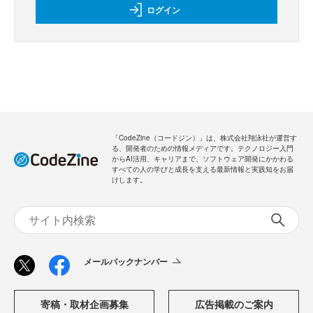
ログイン
「CodeZine（コードジン）」は、株式会社翔泳社が運営す
る、開発者のための情報メディアです。テクノロジー入門
からAI活用、キャリアまで、ソフトウェア開発にかかわる
すべての人の学びと成長を支える最新情報と実践知をお届
けします。
メールバックナンバー
寄稿・取材企画募集
広告掲載のご案内