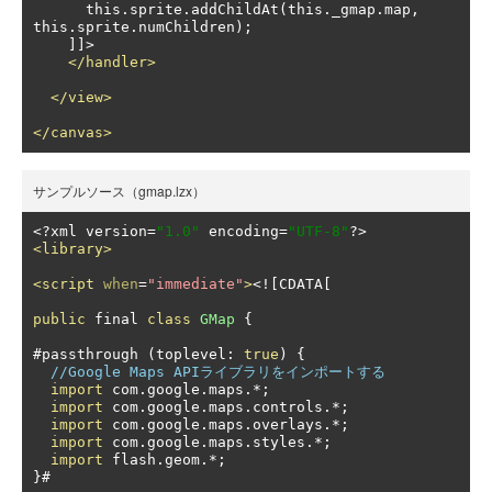
      this.sprite.addChildAt(this._gmap.map, 
this.sprite.numChildren);

    ]]>

</handler>
</view>
</canvas>
サンプルソース（gmap.lzx）
<?
xml version
=
"1.0"
 encoding
=
"UTF-8"
?>
<library>
<script
when
=
"immediate"
>
<![
CDATA
[
public
 final 
class
GMap
{
#
passthrough 
(
toplevel
:
true
)
{
//Google Maps APIライブラリをインポートする
import
 com
.
google
.
maps
.*;
import
 com
.
google
.
maps
.
controls
.*;
import
 com
.
google
.
maps
.
overlays
.*;
import
 com
.
google
.
maps
.
styles
.*;
import
 flash
.
geom
.*;
}#