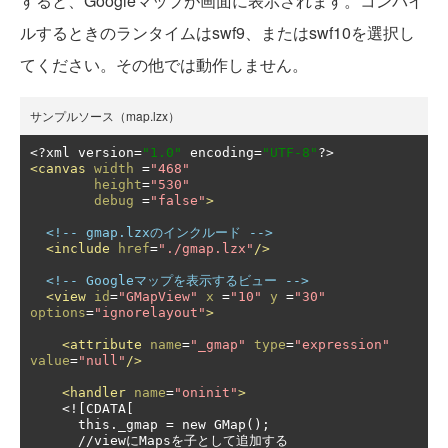
すると、Googleマップが画面に表示されます。コンパイ
ルするときのランタイムはswf9、またはswf10を選択し
てください。その他では動作しません。
サンプルソース（map.lzx）
<?
xml version
=
"1.0"
 encoding
=
"UTF-8"
?>
<canvas
width
=
"468"
height
=
"530"
debug
=
"false"
>
<!-- gmap.lzxのインクルード -->
<include
href
=
"./gmap.lzx"
/>
<!-- Googleマップを表示するビュー -->
<view
id
=
"GMapView"
x
=
"10"
y
=
"30"
options
=
"ignorelayout"
>
<attribute
name
=
"_gmap"
type
=
"expression"
value
=
"null"
/>
<handler
name
=
"oninit"
>
    <![CDATA[

      this._gmap = new GMap();

      //viewにMapsを子として追加する
