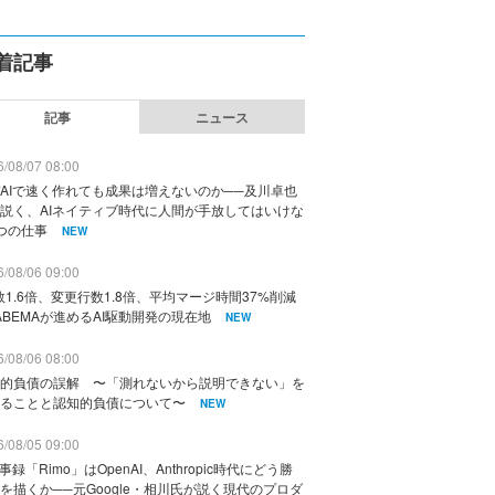
着記事
記事
ニュース
/08/07 08:00
AIで速く作れても成果は増えないのか──及川卓也
説く、AIネイティブ時代に人間が手放してはいけな
つの仕事
NEW
/08/06 09:00
数1.6倍、変更行数1.8倍、平均マージ時間37%削減
ABEMAが進めるAI駆動開発の現在地
NEW
/08/06 08:00
的負債の誤解 〜「測れないから説明できない」を
ることと認知的負債について〜
NEW
/08/05 09:00
議事録「Rimo」はOpenAI、Anthropic時代にどう勝
を描くか──元Google・相川氏が説く現代のプロダ