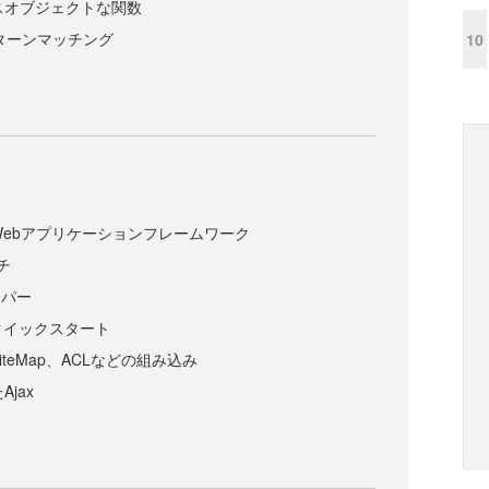
ラスオブジェクトな関数
、パターンマッチング
10
のWebアプリケーションフレームワーク
ーチ
ッパー
よるクイックスタート
iteMap、ACLなどの組み込み
Ajax