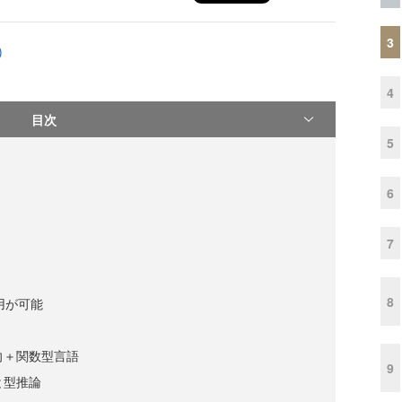
3
)
4
目次
5
6
7
8
利用が可能
指向＋関数型言語
9
と型推論