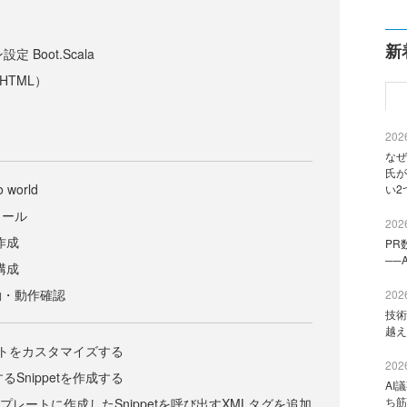
新
 Boot.Scala
HTML）
2026
なぜ
氏が
 world
い2
トール
2026
作成
PR
──
構成
動・動作確認
2026
技術
越え
ジェクトをカスタマイズする
2026
るSnippetを作成する
AI
ち筋
テンプレートに作成したSnippetを呼び出すXMLタグを追加