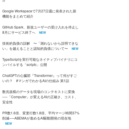
Google Workspaceで7月27日週に発表された新
機能をまとめて紹介
GitHub Spark、新規ユーザーの受け入れを停止し
8月にサービス終了へ
NEW
技術的負債の誤解 〜「測れないから説明できな
い」を越えることと認知的負債について〜
NEW
TypeScriptを実行可能なネイティブバイナリにコ
ンパイルする「scriptc」公開
ChatGPTの心臓部『Transformer』って何がすご
いの？ #マンガでわかるAIの仕組み 第1話
数兆規模のデータを現場のコンテキストに変換
──「Computer」が変えるAIの正確さ、コスト、
安全性
PR数1.6倍、変更行数1.8倍、平均マージ時間37%
削減──ABEMAが進めるAI駆動開発の現在地
NEW