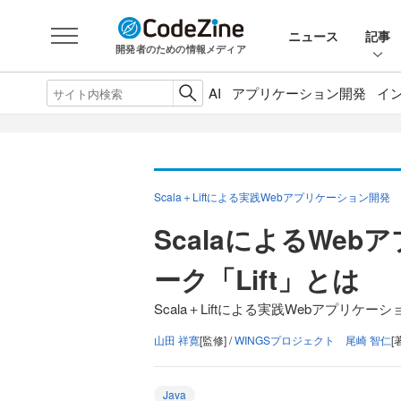
ニュース
記事
開発者のための情報メディア
AI
アプリケーション開発
イ
Scala＋Liftによる実践Webアプリケーション開発
ScalaによるWe
ーク「Lift」とは
Scala＋Liftによる実践Webアプリケー
山田 祥寛
[監修] /
WINGSプロジェクト 尾崎 智仁
[
Java