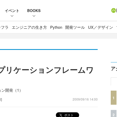
イベント
BOOKS
ンフラ
エンジニアの生き方
Python
開発ツール
UX／デザイン
bアプリケーションフレームワ
ア
ション開発（1）
1
著]
2009/09/16 14:00
2
ポスト