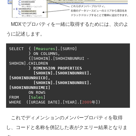
MDXでプロパティを一緒に取得するためには、次のよ
うに記述します。
SELECT  
{
[
Measures
].[
SURYO
]
}
 ON COLUMNS
,
{[
SHOHIN
].[
SHOHINBUNRUI 
-
SHOHIN
].
CHILDREN

}
DIMENSION PROPERTIES 
[
SHOHIN
].[
SHOHINBUNRUI
].
[
SHOHINBUNRUICD
],
[
SHOHIN
].[
SHOHINBUNRUI
].
[
SHOHINBUNRUIMEI
]
	ON ROWS

FROM	
[
Sales
]
WHERE  
([
URIAGE DATE
].[
YEAR
].[
2009
年])
これでディメンションのメンバープロパティを取得
し、コードと名称を併記した表がクエリー結果となりま