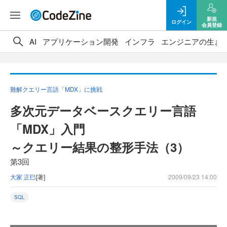
新規
ログイン
会員登録
AI
アプリケーション開発
インフラ
エンジニアの生き
難解クエリー言語「MDX」に挑戦
多次元データベースクエリー言語
「MDX」入門
～クエリー結果の整形手法（3）
第3回
大家 正巳
[著]
2009/09/23 14:00
SQL