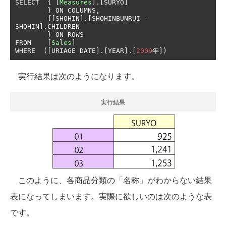
SELECT	
{
[
Measures
].[
SURYO
]
}
 ON COLUMNS
,
{[
SHOHIN
].[
SHOHINBUNRUI 
-
SHOHIN
].
CHILDREN

}
 ON ROWS

FROM	
[
Sales
]
WHERE  
([
URIAGE DATE
].[
YEAR
].[
2009
年])
実行結果は次のようになります。
実行結果
このように、各商品分類の「名称」がわからない結果
表になってしまいます。実際に欲しいのは次のような表
です。