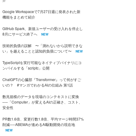
Google Workspaceで7月27日週に発表された新
機能をまとめて紹介
GitHub Spark、新規ユーザーの受け入れを停止し
8月にサービス終了へ
NEW
技術的負債の誤解 〜「測れないから説明できな
い」を越えることと認知的負債について〜
NEW
TypeScriptを実行可能なネイティブバイナリにコ
ンパイルする「scriptc」公開
ChatGPTの心臓部『Transformer』って何がすご
いの？ #マンガでわかるAIの仕組み 第1話
数兆規模のデータを現場のコンテキストに変換
──「Computer」が変えるAIの正確さ、コスト、
安全性
PR数1.6倍、変更行数1.8倍、平均マージ時間37%
削減──ABEMAが進めるAI駆動開発の現在地
NEW