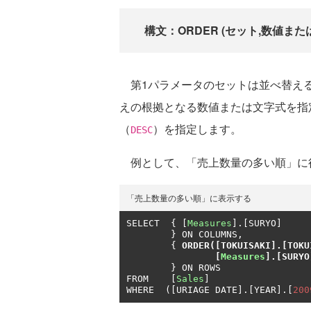
構文：ORDER (セット,数値ま
第1パラメータのセットは並べ替える
えの根拠となる数値または文字式を指
（
）を指定します。
DESC
例として、「売上数量の多い順」に
「売上数量の多い順」に表示する
SELECT	
{
[
Measures
].[
SURYO
]
}
 ON COLUMNS
,
{
ORDER
([
TOKUISAKI
].[
TOKU
[
Measures
].[
SURYO
}
 ON ROWS

FROM	
[
Sales
]
WHERE  
([
URIAGE DATE
].[
YEAR
].[
200