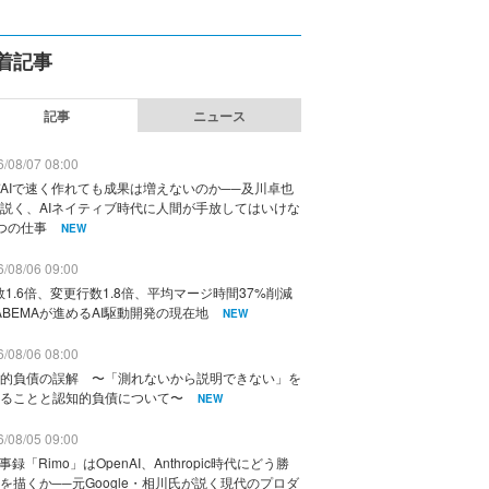
着記事
記事
ニュース
/08/07 08:00
AIで速く作れても成果は増えないのか──及川卓也
説く、AIネイティブ時代に人間が手放してはいけな
つの仕事
NEW
/08/06 09:00
数1.6倍、変更行数1.8倍、平均マージ時間37%削減
ABEMAが進めるAI駆動開発の現在地
NEW
/08/06 08:00
的負債の誤解 〜「測れないから説明できない」を
ることと認知的負債について〜
NEW
/08/05 09:00
議事録「Rimo」はOpenAI、Anthropic時代にどう勝
を描くか──元Google・相川氏が説く現代のプロダ