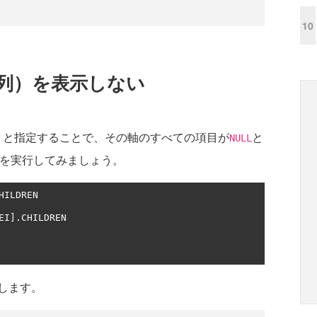
10
（列）を表示しない
」と指定することで、その軸のすべての項目が
と
NULL
Xを実行してみましょう。
HILDREN

EI
].
CHILDREN

します。