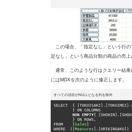
この場合、「指定なし」という行の
定なし」という商品分類の商品の売上
通常、このような行はクエリー結果
にはMDXを次のように修正します。
すべての項目がNULLとなる列を除外
SELECT 	
{
[
TOKUISAKI
].[
TOKUIMEI
].
}
 ON COLUMNS

NON EMPTY
{
[
SHOHIN
].[
SHOH
}
 ON ROWS
,
FROM	
[
Sales
]
WHERE  
([
Measures
].[
URIKINGAKU
])