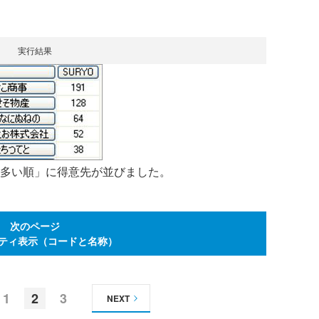
実行結果
の多い順」に得意先が並びました。
次のページ
パティ表示（コードと名称）
1
2
3
NEXT