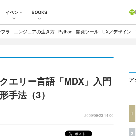
イベント
BOOKS
ンフラ
エンジニアの生き方
Python
開発ツール
UX／デザイン
クエリー言語「MDX」入門
ア
形手法（3）
1
2009/09/23 14:00
2
ポスト