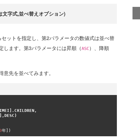
たは文字式,並べ替えオプション)
セットを指定し、第2パラメータの数値式は並べ替
定します。第3パラメータには昇順（
）、降順
ASC
得意先を並べてみます。
IMEI
].
CHILDREN
,
],
DESC
)
9
年])