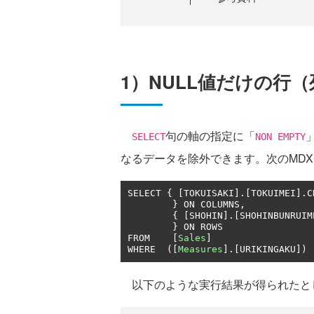
1）NULL値だけの行
句の軸の指定に「
SELECT
NON EMPTY
なるデータを除外できます。次のMD
SELECT 
{
[
TOKUISAKI
].[
TOKUIMEI
].
C
}
 ON COLUMNS
,
{
[
SHOHIN
].[
SHOHINBUNRUIM
}
 ON ROWS

FROM	
[
Sales
]
WHERE  
([
Measures
].[
URIKINGAKU
])
以下のような実行結果が得られたと