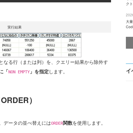
クト
2026
大量
Co
実行結果
となる行（または列）を、クエリー結果から除外す
イ
に「
」を指定
します。
NON EMPTY
ORDER）
。データの並べ替えには
関数
を使用します。
ORDER