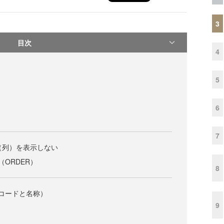
3
目次
4
5
6
7
行（列）を表示しない
ORDER）
8
コードと名称）
9