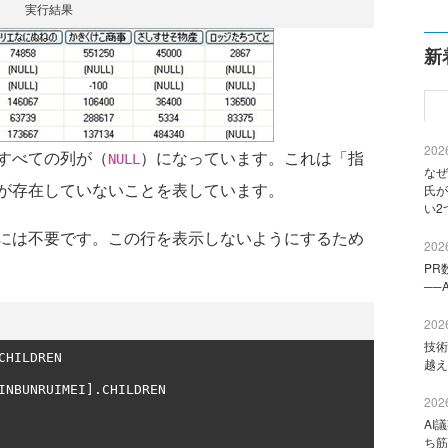
実行結果
新
2026
すべての列が（
）になっています。これは「指
NULL
なぜ
が存在していないことを表しています。
氏が
い2
には不要です。この行を表示しないようにするため
2026
PR
──
2026
技術
CHILDREN

越え
INBUNRUIMEI
].
CHILDREN

2026
AI
ち筋