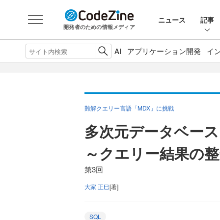
ニュース
記事
開発者のための情報メディア
AI
アプリケーション開発
イ
難解クエリー言語「MDX」に挑戦
多次元データベース
～クエリー結果の整
第3回
大家 正巳
[著]
SQL