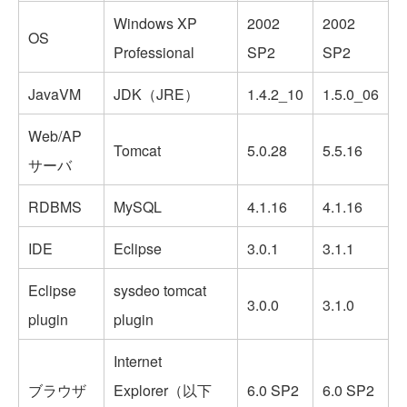
Windows XP
2002
2002
OS
Professional
SP2
SP2
JavaVM
JDK（JRE）
1.4.2_10
1.5.0_06
Web/AP
Tomcat
5.0.28
5.5.16
サーバ
RDBMS
MySQL
4.1.16
4.1.16
IDE
Eclipse
3.0.1
3.1.1
Eclipse
sysdeo tomcat
3.0.0
3.1.0
plugin
plugin
Internet
ブラウザ
Explorer（以下
6.0 SP2
6.0 SP2