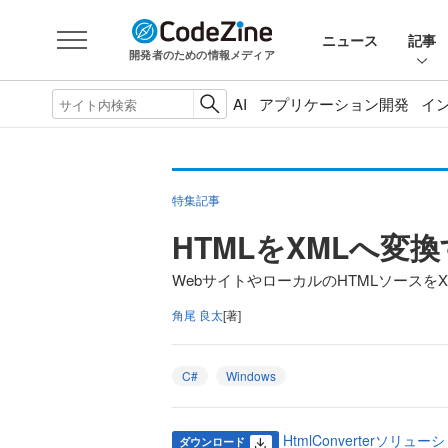
ニュース
記事
開発者のための情報メディア
AI
アプリケーション開発
イ
特集記事
HTMLをXMLへ変
WebサイトやローカルのHTMLソースを
角尾 良太
[著]
C#
Windows
HtmlConverterソリューシ
ダウンロード