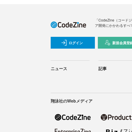
「CodeZine（コ
ア開発にかかわるすべ
ログイン
新規会員登
ニュース
記事
翔泳社のWebメディア