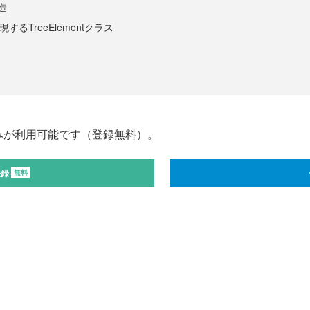
構造
するTreeElementクラス
みが利用可能です（登録無料）。
登録
無料