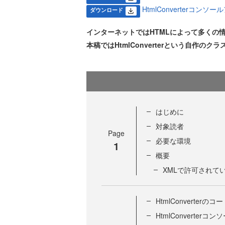
HtmlConverterコンソー
ダウンロード
インターネットではHTMLによって多くの
本稿ではHtmlConverterという自作
はじめに
対象読者
Page
必要な環境
1
概要
XMLで許可されて
HtmlConverter
HtmlConverte