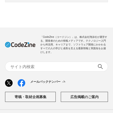
「CodeZine（コードジン）」は、株式会社翔泳社が運営す
る、開発者のための情報メディアです。テクノロジー入門
からAI活用、キャリアまで、ソフトウェア開発にかかわる
すべての人の学びと成長を支える最新情報と実践知をお届
けします。
メールバックナンバー
寄稿・取材企画募集
広告掲載のご案内