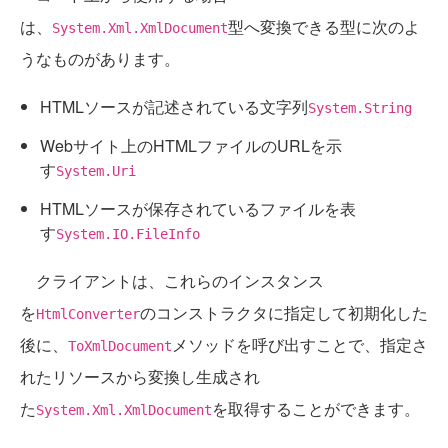
は、
型へ変換できる型に次のよ
System.Xml.XmlDocument
うなものがあります。
HTMLソースが記述されている文字列
System.String
Webサイト上のHTMLファイルのURLを示
す
System.Uri
HTMLソースが保存されているファイルを表
す
System.IO.FileInfo
クライアントは、これらのインスタンス
を
のコンストラクタに指定して初期化した
HtmlConverter
後に、
メソッドを呼び出すことで、指定さ
ToXmlDocument
れたリソースから変換し生成され
た
を取得することができます。
System.Xml.XmlDocument