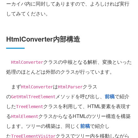
ーカイバ内に同封してありますので、よろしければ実行
してみてください。
HtmlConverter内部構造
クラスの中核となる解析、変換といった
HtmlConverter
処理のほとんどは外部のクラスが行っています。
まず
は
クラス
HtmlConverter
HtmlParser
の
メソッドを呼び出し、
前稿
で紹介
GetHtmlTreeElement
した
クラスを利用して、HTML要素を表現す
TreeElement
る
クラスからなるHTMLのツリー構造を構築
HtmlElement
します。ツリーの構築は、同じく
前稿
で紹介し
た
クラスでツリー内を移動しながら
TreeElementVisitor