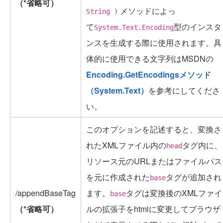
（*省略可）
メソッドによっ
String )
て
型のインスタ
System.Text.Encoding
ンスを生成する際に使用されます。具
体的に使用できる文字列はMSDNの
Encoding.GetEncodingsメソッド
（System.Text）
を参考にしてくださ
い。
このオプションを記述すると、変換さ
れたXMLファイル内の
タグ内に、
head
リソース元のURLまたはファイルパス
を元に作成された
タグが追加され
base
/appendBaseTag
ます。
タグは変換後のXMLファイ
base
（*省略可）
ルの拡張子をhtmlに変更してブラウザ