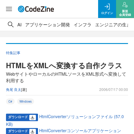
新規
ログイン
会員登録
AI
アプリケーション開発
インフラ
エンジニアの生き
特集記事
HTMLをXMLへ変換する自作クラス
WebサイトやローカルのHTMLソースをXML形式へ変換して
利用する
角尾 良太
[著]
2006/07/17 00:00
C#
Windows
HtmlConverterソリューションファイル (57.0
ダウンロード
KB)
HtmlConverterコンソールアプリケーション
ダウンロード