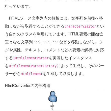
行っています。
HTMLソース文字列内の解析には、文字列を前後へ移
動しながら取得することができる
とい
CharacterVisitor
う自作のクラスを利用しています。HTML要素の開始位
置となる文字列 "<"、"<!"、">" などを移動しながら、タ
グや属性、テキスト、コメントなどの要素の解析に対応
する
を実装したインスタンス
IHtmlElementParser
を
によって生成し、そのパー
HtmlElementParserFactory
サーから
を生成して取得します。
HtmlElement
HtmlConverterの内部構造