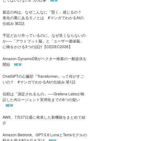
NEW
最近のAIは、なぜこんなに「賢く」感じるの？
進化の裏にあるモノとは #マンガでわかるAIの
仕組み 第2話
予定どおり作っているのに、なぜ良くならないの
か──「アウトプット脳」と「ユーザー価値脳」
に橋をかける3つの設計【CEDEC2026】
Amazon DynamoDBがベクター検索の一般提供を
開始
NEW
ChatGPTの心臓部『Transformer』って何がすご
いの？ #マンガでわかるAIの仕組み 第1話
信頼は「測定されるもの」──Grafana Labsが検
証したAIエージェント実用化までの6つの疑い
NEW
AWS、7月27日週に発表した新機能をまとめて紹
介
Amazon Bedrock、GPT-5.6 LunaとTerraモデルの
料金を最大80％引き下げ
NEW