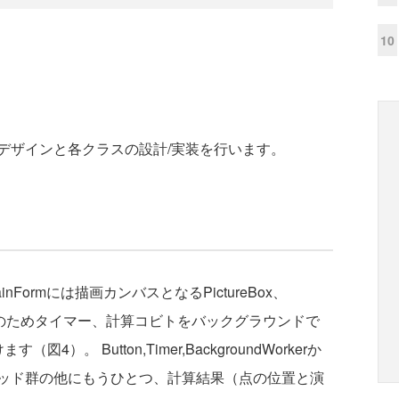
10
ザインと各クラスの設計/実装を行います。
ormには描画カンバスとなるPictureBox、
起動のためタイマー、計算コビトをバックグラウンドで
（図4）。 Button,Timer,BackgroundWorkerか
ッド群の他にもうひとつ、計算結果（点の位置と演