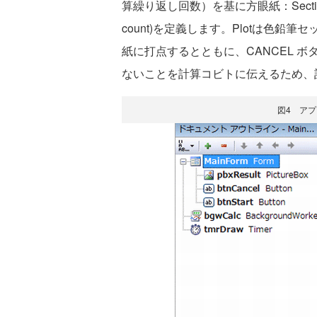
算繰り返し回数）を基に方眼紙：SectionPape
count)を定義します。Plotは色鉛筆セッ
紙に打点するとともに、CANCEL 
ないことを計算コビトに伝えるため、計
図4 ア