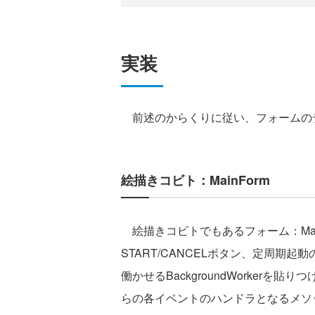
実装
前述のからくりに従い、フォームのデ
絵描きコビト：MainForm
絵描きコビトでもあるフォーム：MainF
START/CANCELボタン、定周期
働かせるBackgroundWorkerを貼りつけます
らの各イベントのハンドラとなるメソ