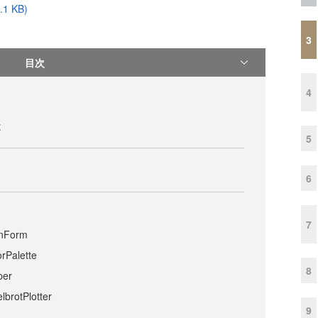
 KB)
3
目次
4
は
5
り
6
7
Form
alette
8
er
otPlotter
9