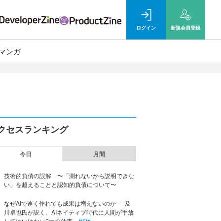
ログイン
新規
会員登録
マンガ
クセスランキング
今日
月間
技術的負債の誤解 〜「測れないから説明できな
い」を越えることと認知的負債について〜
なぜAIで速く作れても成果は増えないのか──及
川卓也氏が説く、AIネイティブ時代に人間が手放
してはいけない2つの仕事