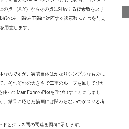
の点 （X,Y）からその点に対応する複素数を返す
、方眼紙の左上隅/右下隅に対応する複素数ふたつを与え
ソッドを用意します。
体なのですが、実装自体はかなりシンプルなものに
て、それぞれの大きさで二重のループを回してひた
を使ってMainFormのPlotを呼び出すことにしまし
り、結果に応じた描画には関わらないのがスジと考
ッドとクラス間の関連を図5に示します。