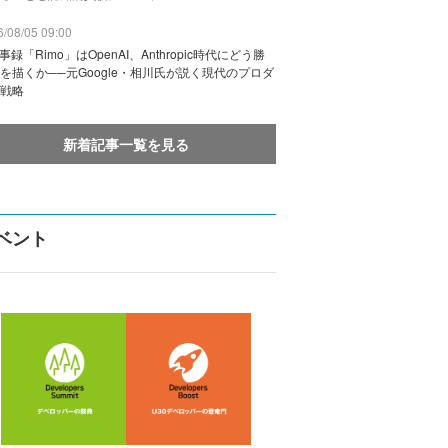
/08/05 09:00
議事録「Rimo」はOpenAI、Anthropic時代にどう勝
を描くか──元Google・相川氏が説く現代のプロダ
戦略
新着記事一覧を見る
ベント