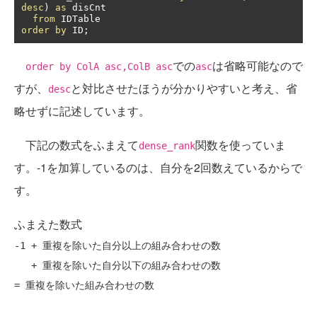
desc
)
as
 disCnt

from
order
by
 ID
;
での
は省略可能なので
order by ColA asc,ColB asc
asc
すが、
と対比させたほうが分かりやすいと考え、省
desc
略せずに記述しています。
下記の数式をふまえて
関数を使っていま
dense_rank
す。-1を加算しているのは、自分を2回数えているからで
す。
ふまえた数式
-1 + 重複を除いた自分以上の組み合わせの数

   + 重複を除いた自分以下の組み合わせの数
