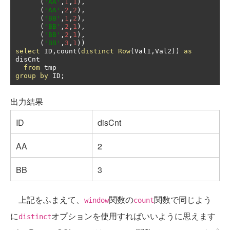
(
'AA'
,
1
,
1
),
(
'AA'
,
2
,
2
),
(
'BB'
,
1
,
2
),
(
'BB'
,
2
,
1
),
(
'BB'
,
2
,
1
),
(
'BB'
,
3
,
1
))
select
 ID
,
count
(
distinct
Row
(
Val1
,
Val2
))
as
disCnt

from
group
by
 ID
;
出力結果
ID
disCnt
AA
2
BB
3
上記をふまえて、
関数の
関数で同じよう
window
count
に
オプションを使用すればいいように思えます
distinct