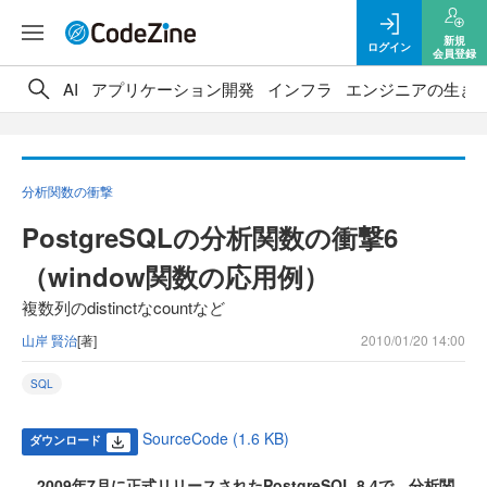
新規
ログイン
会員登録
AI
アプリケーション開発
インフラ
エンジニアの生き
分析関数の衝撃
PostgreSQLの分析関数の衝撃6
（window関数の応用例）
複数列のdistinctなcountなど
山岸 賢治
[著]
2010/01/20 14:00
SQL
SourceCode (1.6 KB)
ダウンロード
2009年7月に正式リリースされたPostgreSQL 8.4で、分析関