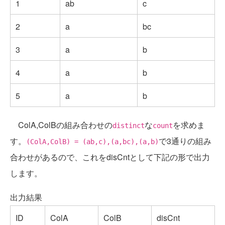
1
ab
c
2
a
bc
3
a
b
4
a
b
5
a
b
ColA,ColBの組み合わせの
な
を求めま
distinct
count
す。
で3通りの組み
(ColA,ColB) = (ab,c),(a,bc),(a,b)
合わせがあるので、これをdisCntとして下記の形で出力
します。
出力結果
ID
ColA
ColB
disCnt