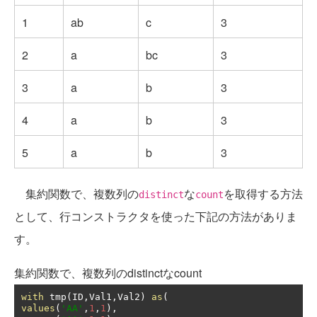
1
ab
c
3
2
a
bc
3
3
a
b
3
4
a
b
3
5
a
b
3
集約関数で、複数列の
な
を取得する方法
distinct
count
として、行コンストラクタを使った下記の方法がありま
す。
集約関数で、複数列のdistinctなcount
with
 tmp
(
ID
,
Val1
,
Val2
)
as
(
values
(
'AA'
,
1
,
1
),