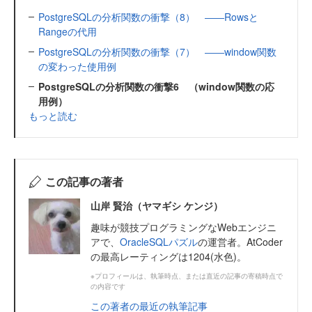
PostgreSQLの分析関数の衝撃（8） ――Rowsと
Rangeの代用
PostgreSQLの分析関数の衝撃（7） ――window関数
の変わった使用例
PostgreSQLの分析関数の衝撃6 （window関数の応
用例）
もっと読む
この記事の著者
山岸 賢治（ヤマギシ ケンジ）
趣味が競技プログラミングなWebエンジニ
アで、
OracleSQLパズル
の運営者。AtCoder
の最高レーティングは1204(水色)。
※プロフィールは、執筆時点、または直近の記事の寄稿時点で
の内容です
この著者の最近の執筆記事