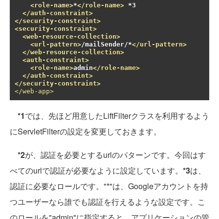
<role-name>
*
</role-name>
 *3
</auth-constraint>
</security-constraint>
<security-constraint>
<web-resource-collection>
<url-pattern>
/mailSender/*
</url-pattern>
</web-resource-collection>
<auth-constraint>
<role-name>
admin
</role-name>
</auth-constraint>
</security-constraint>
</web-app>
*1
では、先ほど用意したLiftFilterクラスを利用するよう
にServletFilterの設定を変更しておきます。
*2
が、認証を必要とするurlのパターンです。今回はす
べてのurlで認証が必要なように設定しています。
*3
は、
認証に必要なロールです。"*"は、Googleアカウントを持
つユーザーなら誰でも認証を行えるような設定です。こ
のロールを"admin"に指定すると、アプリケーションの管