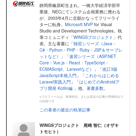
静岡県榛原町生まれ。一橋大学経済学部卒
業後、NECにてシステム企画業務に携わる
が、2003年4月に念願かなってフリーライ
ターに転身。
Microsoft MVP
for Visual
Studio and Development Technologies。執
筆コミュニティ「
WINGSプロジェクト
」代
表。主な著書に「
独習シリーズ（Java・
C#・Python・PHP・Ruby・JSP＆サーブレ
ットなど）
」「
速習シリーズ（ASP.NET
Core・Vue.js・React・TypeScript・
ECMAScript、Laravelなど）
」「
改訂3版
JavaScript本格入門
」「
これからはじめる
Laravel実践入門
」「
はじめてのAndroidア
プリ開発 Kotlin編
」他、
著書多数
。
※プロフィールは、執筆時点、または直近の記事の寄稿時点で
の内容です
この著者の最近の執筆記事
WINGSプロジェクト 尾崎 智仁（オザキ
トモヒト）