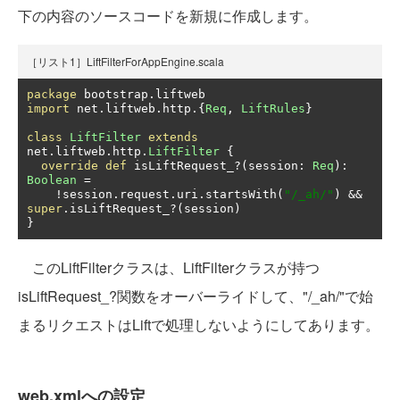
下の内容のソースコードを新規に作成します。
［リスト1］LiftFilterForAppEngine.scala
package
 bootstrap
.
import
 net
.
liftweb
.
http
.{
Req
,
LiftRules
}
class
LiftFilter
extends
net
.
liftweb
.
http
.
LiftFilter
{
override
def
 isLiftRequest_
?(
session
:
Req
):
Boolean
=
!
session
.
request
.
uri
.
startsWith
(
"/_ah/"
)
&&
super
.
isLiftRequest_
?(
session
)
}
このLiftFilterクラスは、LiftFilterクラスが持つ
isLiftRequest_?関数をオーバーライドして、"/_ah/"で始
まるリクエストはLiftで処理しないようにしてあります。
web.xmlへの設定