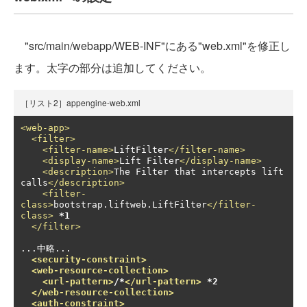
"src/main/webapp/WEB-INF"にある"web.xml"を修正し
ます。太字の部分は追加してください。
［リスト2］appengine-web.xml
<web-app>
<filter>
<filter-name>
LiftFilter
</filter-name>
<display-name>
Lift Filter
</display-name>
<description>
The Filter that intercepts lift 
calls
</description>
<filter-
class>
bootstrap.liftweb.LiftFilter
</filter-
class>
*1
</filter>
...中略...  

<security-constraint>
<web-resource-collection>
<url-pattern>
/*
</url-pattern>
 *2
</web-resource-collection>
<auth-constraint>