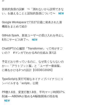
技術的負債の誤解 〜「測れないから説明できな
い」を越えることと認知的負債について〜
NEW
Google Workspaceで7月27日週に発表された新
機能をまとめて紹介
GitHub Spark、新規ユーザーの受け入れを停止し
8月にサービス終了へ
NEW
ChatGPTの心臓部『Transformer』って何がすご
いの？ #マンガでわかるAIの仕組み 第1話
予定どおり作っているのに、なぜ良くならないの
か──「アウトプット脳」と「ユーザー価値脳」
に橋をかける3つの設計【CEDEC2026】
TypeScriptを実行可能なネイティブバイナリにコ
ンパイルする「scriptc」公開
PR数1.6倍、変更行数1.8倍、平均マージ時間37%
削減──ABEMAが進めるAI駆動開発の現在地
NEW