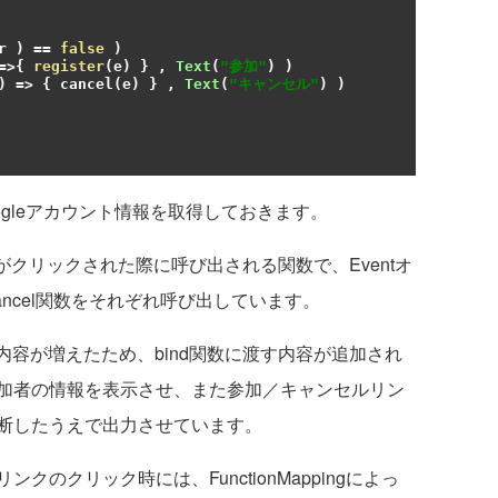
r 
)
==
false
)
=>{
register
(
e
)
}
,
Text
(
"参加"
)
)
)
=>
{
 cancel
(
e
)
}
,
Text
(
"キャンセル"
)
)
oogleアカウント情報を取得しておきます。
クリックされた際に呼び出される関数で、Eventオ
cancel関数をそれぞれ呼び出しています。
容が増えたため、bind関数に渡す内容が追加され
加者の情報を表示させ、また参加／キャンセルリン
断したうえで出力させています。
のクリック時には、FunctionMappingによっ