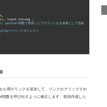
n
,
in
,
 count
.
toLong 
,
// getUser関数で取得したアカウントを主催者として登録
後はTopページへリダイレクト
加
セル用のリンクを追加して、リンクがクリックされ
／cancel関数を呼び出すように修正します。前回作成した