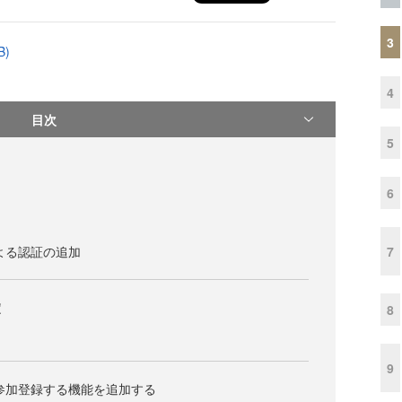
3
B)
4
目次
5
6
7
による認証の追加
定
8
9
で参加登録する機能を追加する