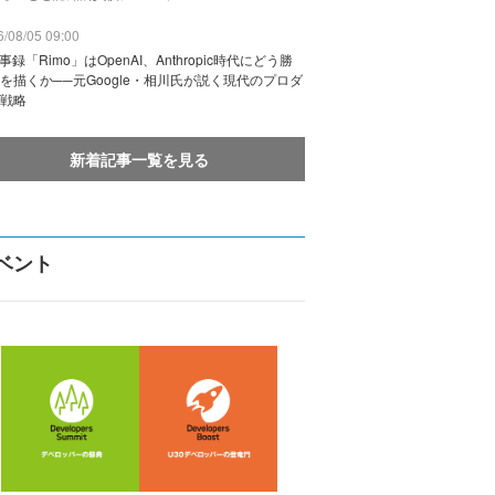
/08/05 09:00
議事録「Rimo」はOpenAI、Anthropic時代にどう勝
を描くか──元Google・相川氏が説く現代のプロダ
戦略
新着記事一覧を見る
ベント