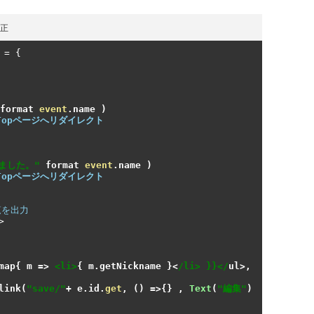
修正
=
{
format 
event
.
name 
)
Topページへリダイレクト
ました。"
 format 
event
.
name 
)
Topページへリダイレクト
覧を出力
>
map
{
 m 
=>
<li>
{
 m
.
getNickname 
}<
/li> }}</
ul
>,
link
(
"save/"
+
 e
.
id
.
get
,
()
=>{}
,
Text
(
"編集"
)