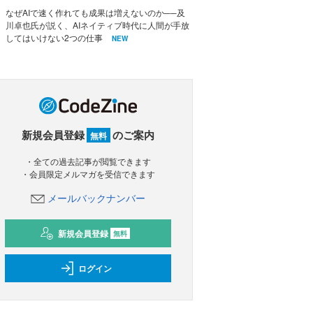
なぜAIで速く作れても成果は増えないのか──及
川卓也氏が説く、AIネイティブ時代に人間が手放
してはいけない2つの仕事
NEW
新規会員登録
のご案内
無料
・全ての過去記事が閲覧できます
・会員限定メルマガを受信できます
メールバックナンバー
新規会員登録
無料
ログイン