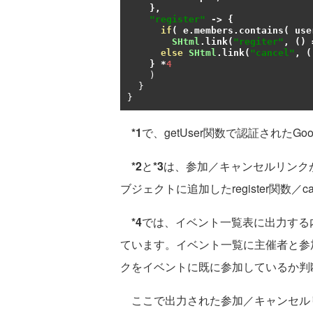
},
"register"
->
{
if
(
 e
.
members
.
contains
(
 use
SHtml
.
link
(
"regiter"
,
()
else
SHtml
.
link
(
"cancel"
,
(
}
*
4
)
}
}
*1
で、getUser関数で認証されたG
*2
と
*3
は、参加／キャンセルリンクが
ブジェクトに追加したregister関数／
*4
では、イベント一覧表に出力する内
ています。イベント一覧に主催者と参
クをイベントに既に参加しているか判
ここで出力された参加／キャンセルリンク