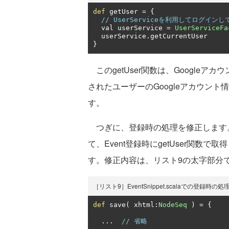
def
 getUser 
=
{
// UserServiceを利用してログイ
  val userService 
=
UserServiceFa
  userService
.
}
このgetUser関数は、Googleアカウ
されたユーザーのGoogleアカウント
す。
つぎに、登録時の処理を修正します。前
て、Event登録時にgetUser関
す。修正内容は、リスト9の太字部分
［リスト9］EventSnippet.scalaでの登録時の
def
 save
(
 xhtml
:
NodeSeq
)
=
{
...
// 省略