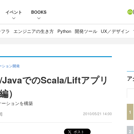
イベント
BOOKS
ンフラ
エンジニアの生き方
Python
開発ツール
UX／デザイン
プリケーション開発
ne/JavaでのScala/Liftアプリ
ア
編）
リケーションを構築
1
著]
2010/05/21 14:00
2
ポスト