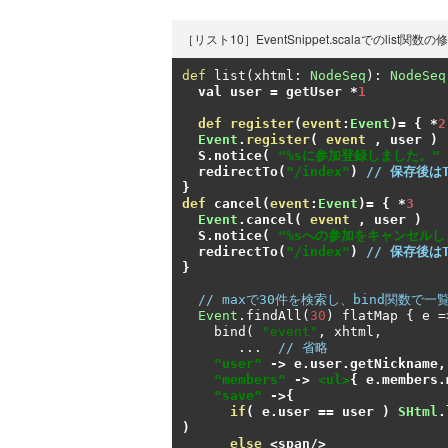
［リスト10］EventSnippet.scalaでのlist関数の
def
 list
(
xhtml
:
NodeSeq
):
NodeSeq
val user 
=
 getUser 
*
1
def
register
(
event
:
Event
)=
{
*
2
Event
.
register
(
event
,
 user 
)
S
.
notice
(
"%sに参加登録しました。"
 
redirectTo
(
"/index"
)
// 保存後は
}
def
 cancel
(
event
:
Event
)=
{
*
3
Event
.
cancel
(
event
,
 user 
)
S
.
notice
(
"%sへの参加をキャンセルし
redirectTo
(
"/index"
)
// 保存後は
}
// maxで30件を検索し、bind関数で一
Event
.
findAll
(
30
)
 flatMap 
{
 e 
=
    bind
(
"event"
,
 xhtml
,
...
// 省略
"user"
->
 e
.
user
.
getNickname
,
"members"
->
<ul>
{
 e
.
members
.
"save"
->{
if
(
 e
.
user 
==
 user 
)
SHtml
.
)
else
<
span
/>