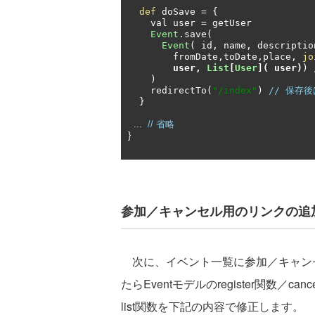
def
 doSave 
=
{
    val user 
=
 getUser

Event
.
save
(
Event
(
 id
,
 name
,
 descriptio
        fromDate
,
toDate
,
place
,
jo
user
,
List
[
User
](
 user
)
)
)
    redirectTo
(
"/index"
)
// 保存
}
...
// 省略
}
参加／キャンセル用のリンクの追
次に、イベント一覧に参加／キャン
たらEventモデルのregister関数
list関数を下記の内容で修正します。