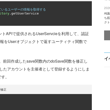
2026
ンしているユーザーの情報を取得する
AI
ctory
.
getUserService

ち筋
クト
ントAPIで提供されるUserServcieを利用して、認証
情報をUserオブジェクトで返すユーティティ関数で
イ
回作成したsave関数内のdoSave関数を修正し
数で取得したアカウントを主催者として登録するようにしま
です。
処理修正