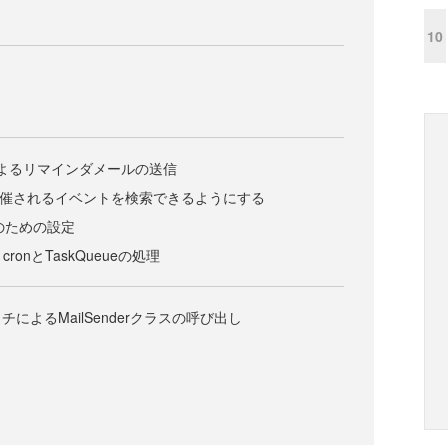
10
eueによるリマインダメールの送信
に開催されるイベントを検索できるようにする
ueのための設定
- cronとTaskQueueの処理
によるMailSenderクラスの呼び出し