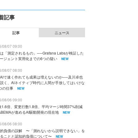
着記事
記事
ニュース
/08/07 09:00
は「測定されるもの」──Grafana Labsが検証した
エージェント実用化までの6つの疑い
NEW
/08/07 08:00
AIで速く作れても成果は増えないのか──及川卓也
説く、AIネイティブ時代に人間が手放してはいけな
つの仕事
NEW
/08/06 09:00
数1.6倍、変更行数1.8倍、平均マージ時間37%削減
ABEMAが進めるAI駆動開発の現在地
NEW
/08/06 08:00
的負債の誤解 〜「測れないから説明できない」を
ることと認知的負債について〜
NEW