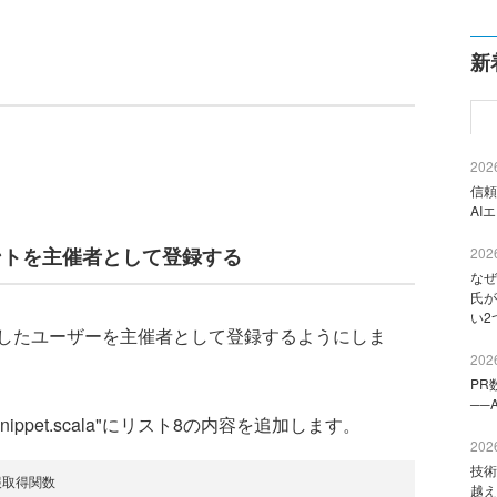
新
。
2026
信頼
AI
ウントを主催者として登録する
2026
なぜ
氏が
い2
したユーザーを主催者として登録するようにしま
2026
PR
──
EventSnippet.scala"にリスト8の内容を追加します。
2026
技術
情報取得関数
越え