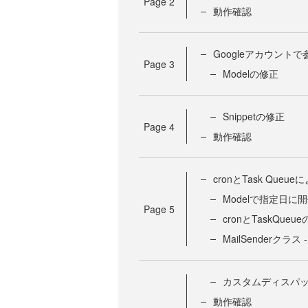
Page
2
動作確認
Googleアカウント
Page
3
Modelの修正
Snippetの修正
Page
4
動作確認
cronとTask Qu
Modelで指定日
Page
5
cronとTaskQue
MailSenderクラス 
カスタムディスパッチ
動作確認