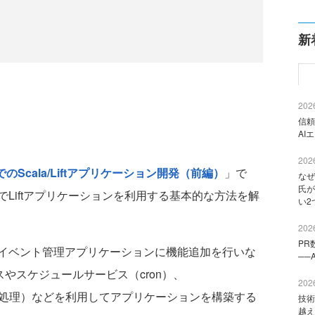
新
2026
信頼
AI
2026
JavaでのScala/Liftアプリケーション開発（前編）
」で
なぜ
氏が
）JavaでLiftアプリケーションを利用する基本的な方法を解
い2
2026
PR
イベント管理アプリケーションに機能追加を行いな
──
ビスやスケジュールサービス（cron）、
2026
ウンド処理）などを利用してアプリケーションを構築する
技術
越え