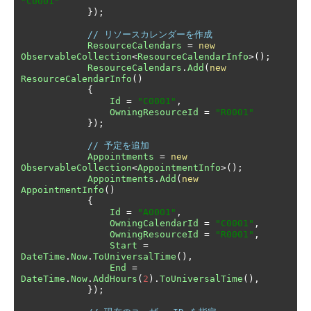
"C0001"
});
// リソースカレンダーを作成
ResourceCalendars
=
new
ObservableCollection
<
ResourceCalendarInfo
>();
ResourceCalendars
.
Add
(
new
ResourceCalendarInfo
()
{
Id
=
"C0001"
,
OwningResourceId
=
"R0001"
});
// 予定を追加
Appointments
=
new
ObservableCollection
<
AppointmentInfo
>();
Appointments
.
Add
(
new
AppointmentInfo
()
{
Id
=
"A0001"
,
OwningCalendarId
=
"C0001"
,
OwningResourceId
=
"R0001"
,
Start
=
DateTime
.
Now
.
ToUniversalTime
(),
End
=
DateTime
.
Now
.
AddHours
(
2
).
ToUniversalTime
(),
});