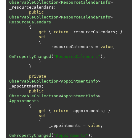
ObservableCollection
<
ResourceCalendarInfo
>
_resourceCalendars
;
public
ObservableCollection
<
ResourceCalendarInfo
>
ResourceCalendars
{
get
{
return
 _resourceCalendars
;
}
set
{
                _resourceCalendars 
=
value
;
OnPropertyChanged
(
"ResourceCalendars"
);
}
}
private
ObservableCollection
<
AppointmentInfo
>
_appointments
;
public
ObservableCollection
<
AppointmentInfo
>
Appointments
{
get
{
return
 _appointments
;
}
set
{
                _appointments 
=
value
;
OnPropertyChanged
(
"Appointments"
);