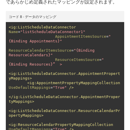
であらかじめ定義されたマッピングが設定されます。
コード 8 - データのマッピング
<ig:ListScheduleDataConnector
Name
=
"listScheduleDataConnector1"
AppointmentItemsSource
=
"
{Binding Appointments}"
ResourceCalendarItemsSource
=
"{Binding 
ResourceCalendars}"
ResourceItemsSource
=
"
{Binding Resources}”  >
<ig:ListScheduleDataConnector.AppointmentPropert
yMappings>
<ig:AppointmentPropertyMappingCollection
UseDefaultMappings
=
"True"
/>
</ig:ListScheduleDataConnector.AppointmentProper
tyMappings>
<ig:ListScheduleDataConnector.ResourceCalendarPr
opertyMappings>
<ig:ResourceCalendarPropertyMappingCollection
UseDefaultMappings
=
"True"
/>