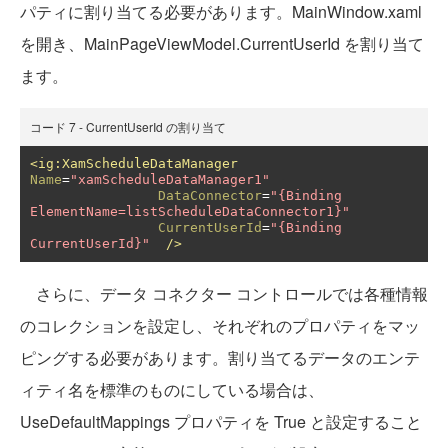
パティに割り当てる必要があります。MainWindow.xaml
を開き、MainPageViewModel.CurrentUserId を割り当て
ます。
コード 7 - CurrentUserId の割り当て
<ig:XamScheduleDataManager
Name
=
"xamScheduleDataManager1"
DataConnector
=
"{Binding 
ElementName=listScheduleDataConnector1}"
CurrentUserId
=
"{Binding 
CurrentUserId}"
/>
さらに、データ コネクター コントロールでは各種情報
のコレクションを設定し、それぞれのプロパティをマッ
ピングする必要があります。割り当てるデータのエンテ
ィティ名を標準のものにしている場合は、
UseDefaultMappings プロパティを True と設定すること