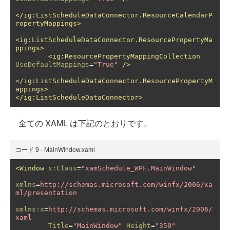
</ig:ListScheduleDataConnector.ResourceCalendarP
ropertyMappings>
<ig:ListScheduleDataConnector.ResourcePropertyMa
ppings>
<ig:ResourcePropertyMappingCollection
UseDefaultMappings
=
"True"
/>
</ig:ListScheduleDataConnector.ResourcePropertyM
appings>
</ig:ListScheduleDataConnector>
全ての XAML は下記のとおりです。
コード 9 - MainWindow.xaml
<Window
x:Class
=
"xamSchedule_WPF.MainWindow"
xmlns
=
http://schemas.microsoft.com/winfx/2006/xa
ml/presentation
xmlns:x
=
http://schemas.microsoft.com/winfx/2006/
xaml
Title
=
"MainWindow"
Height
=
"350"