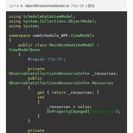
コード 4 - MainWindowViewModel.cs プロパティ部分
using
ScheduleDataViewModel
;
using
System
.
Collections
.
ObjectModel
;
using
System
;
namespace
 xamSchedule_WPF
.
ViewModels
{
public
class
MainWindowViewModel
:
ViewModelBase
{
#region プロパティ
private
ObservableCollection
<
ResourceInfo
>
 _resources
;
public
ObservableCollection
<
ResourceInfo
>
Resources
{
get
{
return
 _resources
;
}
set
{
                _resources 
=
value
;
OnPropertyChanged
(
"Resources"
);
}
}
private