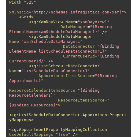
Width
=
"525"
xmlns:ig
=
"http://schemas.infragistics.com/xaml"
>
<Grid>
<ig:XamDayView
Name
=
"xamDayView1"
DataManager
=
"{Binding 
ElementName=xamScheduleDataManager1}"
/>
<ig:XamScheduleDataManager
Name
=
"xamScheduleDataManager1"
DataConnector
=
"{Binding 
ElementName=listScheduleDataConnector1}"
CurrentUserId
=
"{Binding 
CurrentUserId}"
/>
<ig:ListScheduleDataConnector
Name
=
"listScheduleDataConnector1"
AppointmentItemsSource
=
"{Binding 
Appointments}"
ResourceCalendarItemsSource
=
"{Binding 
ResourceCalendars}"
ResourceItemsSource
=
"
{Binding Resources}"
>
<ig:ListScheduleDataConnector.AppointmentPropert
yMappings>
<ig:AppointmentPropertyMappingCollection
UseDefaultMappings
=
"True"
/>