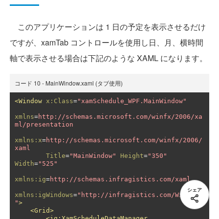
このアプリケーションは 1 日の予定を表示させるだけ
ですが、xamTab コントロールを使用し日、月、横時間
軸で表示させる場合は下記のような XAML になります。
コード 10 - MainWindow.xaml (タブ使用)
<Window
x:Class
=
"xamSchedule_WPF.MainWindow"
xmlns
=
http://schemas.microsoft.com/winfx/2006/xa
ml/presentation
xmlns:x
=
http://schemas.microsoft.com/winfx/2006/
xaml
Title
=
"MainWindow"
Height
=
"350"
Width
=
"525"
xmlns:ig
=
http://schemas.infragistics.com/xaml
シェア
xmlns:igWindows
=
"http://infragistics.com/Windows
"
>
<Grid>
<ig:XamScheduleDataManager