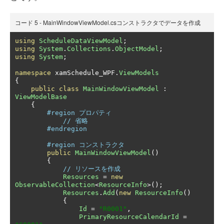
コード 5 - MainWindowViewModel.csコンストラクタでデータを作成
using
ScheduleDataViewModel
;
using
System
.
Collections
.
ObjectModel
;
using
System
;
namespace
 xamSchedule_WPF
.
ViewModels
{
public
class
MainWindowViewModel
:
ViewModelBase
{
#region プロパティ
// 省略
#endregion
#region コンストラクタ
public
MainWindowViewModel
()
{
// リソースを作成
Resources
=
new
ObservableCollection
<
ResourceInfo
>();
Resources
.
Add
(
new
ResourceInfo
()
{
Id
=
"R0001"
,
PrimaryResourceCalendarId
=