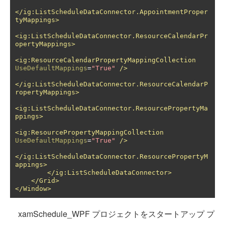
</ig:ListScheduleDataConnector.AppointmentProper
tyMappings>
<ig:ListScheduleDataConnector.ResourceCalendarPr
opertyMappings>
<ig:ResourceCalendarPropertyMappingCollection
UseDefaultMappings
=
"True"
/>
</ig:ListScheduleDataConnector.ResourceCalendarP
ropertyMappings>
<ig:ListScheduleDataConnector.ResourcePropertyMa
ppings>
<ig:ResourcePropertyMappingCollection
UseDefaultMappings
=
"True"
/>
</ig:ListScheduleDataConnector.ResourcePropertyM
appings>
</ig:ListScheduleDataConnector>
</Grid>
</Window>
xamSchedule_WPF プロジェクトをスタートアップ プ