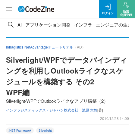
新規
ログイン
会員登録
AI
アプリケーション開発
インフラ
エンジニアの生き
Infragistics NetAdvantageチュートリアル
（AD）
Silverlight/WPFでデータバインディ
ングを利用しOutlookライクなスケ
ジュールを構築する その2
WPF編
Silverlight/WPFでOutlookライクなアプリ構築（2）
インフラジスティックス・ジャパン株式会社 池原 大然
[著]
2010/12/28 14:00
.NET Framework
Silverlight