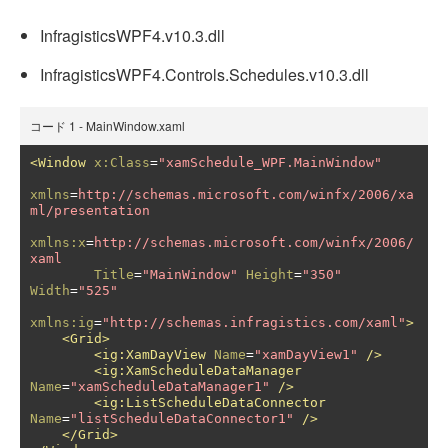
InfragisticsWPF4.v10.3.dll
InfragisticsWPF4.Controls.Schedules.v10.3.dll
コード 1 - MainWindow.xaml
<Window
x:Class
=
"xamSchedule_WPF.MainWindow"
xmlns
=
http://schemas.microsoft.com/winfx/2006/xa
ml/presentation
xmlns:x
=
http://schemas.microsoft.com/winfx/2006/
xaml
Title
=
"MainWindow"
Height
=
"350"
Width
=
"525"
xmlns:ig
=
"http://schemas.infragistics.com/xaml"
>
<Grid>
<ig:XamDayView
Name
=
"xamDayView1"
/>
<ig:XamScheduleDataManager
Name
=
"xamScheduleDataManager1"
/>
<ig:ListScheduleDataConnector
Name
=
"listScheduleDataConnector1"
/>
</Grid>