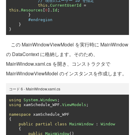
// 現在のユーザー ID を指定
this
.
CurrentUserId
=
this
.
Resources
[
0
].
Id
;
}
#endregion
}
}
この MainWindowViewModel を実行時に MainWindow
の DataContext に格納します。そのため、
MainWindow.xaml.cs を開き、コンストラクタで
MainWindowViewModel のインスタンスを作成します。
コード 6 - MainWindow.xaml.cs
using
System
.
Windows
;
using
 xamSchedule_WPF
.
ViewModels
;
namespace
{
public
partial
class
MainWindow
:
Window
{
public
MainWindow
()