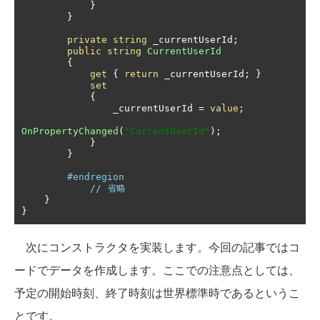
}
}
private
string
 _currentUserId
;
public
string
CurrentUserId
{
get
{
return
 _currentUserId
;
}
set
{
                _currentUserId 
=
value
;
OnPropertyChanged
(
"CurrentUserId"
);
}
}
#endregion
// 省略
}
}
次にコンストラクタを実装します。今回の記事ではコ
ードでデータを作成します。ここでの注意点としては、
予定の開始時刻、終了時刻は世界標準時であるというこ
とです。