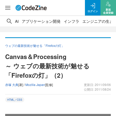
新規
ログイン
会員登録
AI
アプリケーション開発
インフラ
エンジニアの生き
ウェブの最新技術が魅せる「Firefoxの灯」
Canvas＆Processing
～ ウェブの最新技術が魅せる
「Firefoxの灯」（2）
赤塚 大典
[著] /
Mozilla Japan
[監修]
更新日: 2011/09/06
公開日: 2011/08/24
HTML／CSS