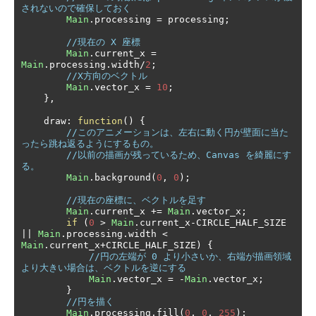
されないので確保しておく
Main
.
processing 
=
 processing
;
//現在の X 座標
Main
.
current_x 
=
Main
.
processing
.
width
/
2
;
//X方向のベクトル
Main
.
vector_x 
=
10
;
},
    draw
:
function
()
{
//このアニメーションは、左右に動く円が壁面に当た
ったら跳ね返るようにするもの。
//以前の描画が残っているため、Canvas を綺麗にす
る。
Main
.
background
(
0
,
0
);
//現在の座標に、ベクトルを足す
Main
.
current_x 
+=
Main
.
vector_x
;
if
(
0
>
Main
.
current_x
-
CIRCLE_HALF_SIZE 
||
Main
.
processing
.
width 
<
Main
.
current_x
+
CIRCLE_HALF_SIZE
)
{
//円の左端が 0 より小さいか、右端が描画領域
より大きい場合は、ベクトルを逆にする
Main
.
vector_x 
=
-
Main
.
vector_x
;
}
//円を描く
Main
.
processing
.
fill
(
0
,
0
,
255
);