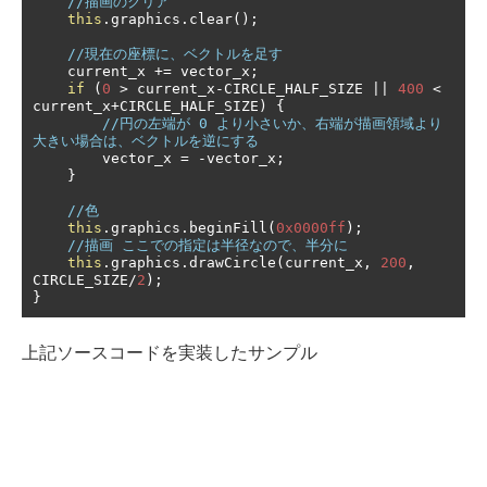
//描画のクリア
this
.
graphics
.
clear
();
//現在の座標に、ベクトルを足す
    current_x 
+=
 vector_x
;
if
(
0
>
 current_x
-
CIRCLE_HALF_SIZE 
||
400
<
current_x
+
CIRCLE_HALF_SIZE
)
{
//円の左端が 0 より小さいか、右端が描画領域より
大きい場合は、ベクトルを逆にする
        vector_x 
=
-
vector_x
;
}
//色
this
.
graphics
.
beginFill
(
0x0000ff
);
//描画 ここでの指定は半径なので、半分に
this
.
graphics
.
drawCircle
(
current_x
,
200
,
CIRCLE_SIZE
/
2
);
}
上記ソースコードを実装したサンプル