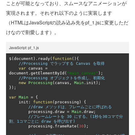
ことが可能となっており、スムースなアニメーションが
実現されます。それぞれ以下のように実装します
（HTMLはJavaScriptの読み込み先をpf_1.jsに変更しただ
けなので割愛します）。
JavaScript: pf_1.js
$
(
document
).
ready
(
function
(){
//Processing でラップする Canvas を取得
var
 canvas 
=
document
.
getElementById
(
"main_canvas"
);
//Processing オブジェクトを作成し、初期化
new
Processing
(
canvas
,
Main
.
init
);
});
var
Main
=
{
    init
:
function
(
processing
)
{
//draw メソッドは、フレームごとに呼ばれる
        processing
.
draw 
=
Main
.
draw
;
//フレームレートを 30 にする。(1秒を30コマで分
割、1コマごとに draw を呼び出す)
        processing
.
frameRate
(
30
);