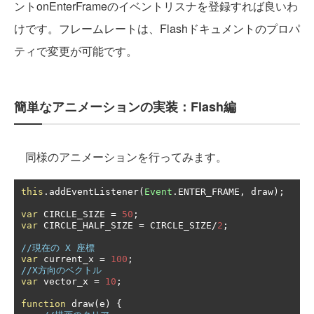
ントonEnterFrameのイベントリスナを登録すれば良いわ
けです。フレームレートは、Flashドキュメントのプロパ
ティで変更が可能です。
簡単なアニメーションの実装：Flash編
同様のアニメーションを行ってみます。
this
.
addEventListener
(
Event
.
ENTER_FRAME
,
 draw
);
var
 CIRCLE_SIZE 
=
50
;
var
 CIRCLE_HALF_SIZE 
=
 CIRCLE_SIZE
/
2
;
//現在の X 座標
var
 current_x 
=
100
;
//X方向のベクトル
var
 vector_x 
=
10
;
function
 draw
(
e
)
{