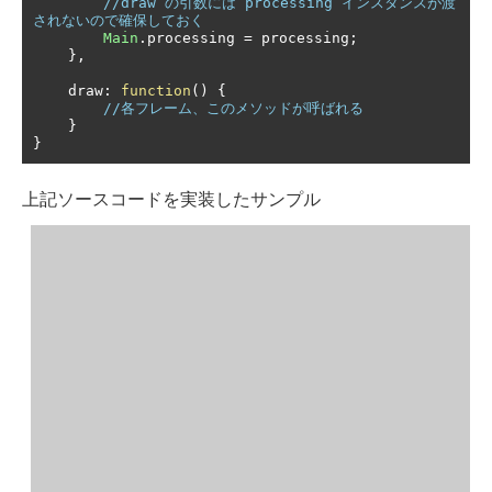
//draw の引数には processing インスタンスが渡
されないので確保しておく
Main
.
processing 
=
 processing
;
},
    draw
:
function
()
{
//各フレーム、このメソッドが呼ばれる
}
}
上記ソースコードを実装したサンプル