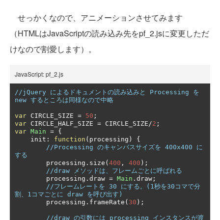
せっかくなので、アニメーションさせてみます
（HTMLはJavaScriptの読み込み先をpf_2.jsに変更しただ
けなので割愛します）。
JavaScript: pf_2.js
//jQuery によるドキュメントの読み込みと Processing を 
new するところは同様なので中略
var
 CIRCLE_SIZE 
=
50
;
var
 CIRCLE_HALF_SIZE 
=
 CIRCLE_SIZE
/
2
;
var
Main
=
{
    init
:
function
(
processing
)
{
//Processing のキャンバスサイズを 400x400 に
する
        processing
.
size
(
400
,
400
);
//draw メソッドは、フレームごとに呼ばれる
        processing
.
draw 
=
Main
.
draw
;
//フレームレートを 30 にする。(1秒を30コマで分
割、1コマごとに draw を呼び出す)
        processing
.
frameRate
(
30
);
//draw の引数には processing インスタンスが渡