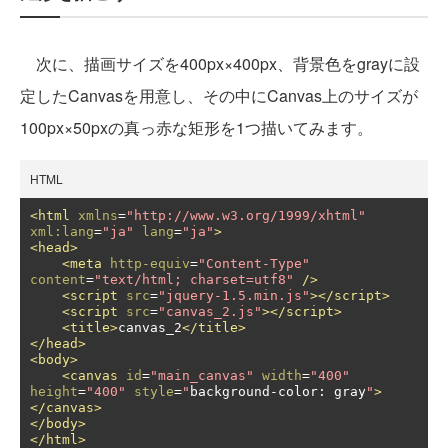
次に、描画サイズを400px×400px、背景色をgrayに設
定したCanvasを用意し、その中にCanvas上のサイズが
100px×50pxの真っ赤な矩形を1つ描いてみます。
HTML
<html
xmlns
=
"http://www.w3.org/1999/xhtml"
xml:lang
=
"ja"
lang
=
"ja"
>
<head>
<meta
http-equiv
=
"Content-Type"
content
=
"text/html; charset=utf8"
/>
<script
src
=
"jquery-1.5.min.js"
></script>
<script
src
=
"canvas_2.js"
></script>
<title>
canvas_2
</title>
</head>
<body>
<canvas
id
=
"main_canvas"
width
=
"400"
height
=
"400"
style
=
"
background
-
color
:
 gray
"
>
</canvas>
</body>
</html>