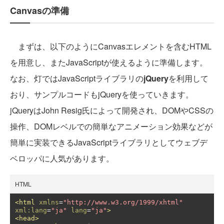
Canvasの準備
まずは、以下のようにCanvasエレメントを含むHTML
を用意し、またJavaScriptが使えるように準備します。
なお、灯ではJavaScriptライブラリの
jQuery
を利用して
おり、サンプルコードもjQueryを使っていきます。
jQueryはJohn Resig氏によって開発され、DOMやCSSの
操作、DOMレベルでの簡単なアニメーション効果などが
簡単に実装できるJavaScriptライブラリとしてウェブデ
ベロッパに人気があります。
HTML
<html
xmlns
=
"http://www.w3.org/1999/xhtml"
xml:lang
=
"ja"
lang
=
"ja"
>
<head>