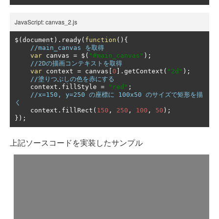
JavaScript: canvas_2.js
$
(
document
).
ready
(
function
(){
//main_canvas を取得
var
 canvas 
=
 $
(
"#main_canvas"
);
//2Dの描画コンテキストを取得
var
 context 
=
 canvas
[
0
].
getContext
(
"2d"
);
//塗りつぶしの色を赤にする
    context
.
fillStyle 
=
"red"
;
//x=150, y=250 の座標に 100x50 のサイズで矩形を描
く
    context
.
fillRect
(
150
,
250
,
100
,
50
);
});
上記ソースコードを実装したサンプル