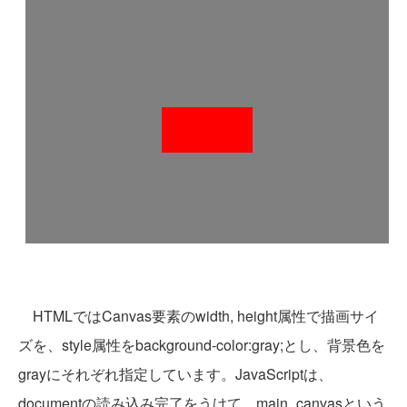
HTMLではCanvas要素のwidth, height属性で描画サイ
ズを、style属性をbackground-color:gray;とし、背景色を
grayにそれぞれ指定しています。JavaScriptは、
documentの読み込み完了をうけて、main_canvasという