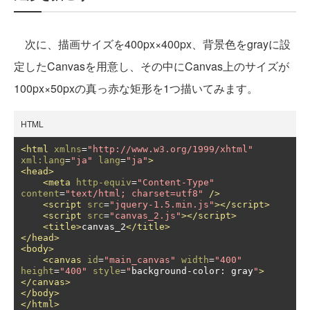
次に、描画サイズを400px×400px、背景色をgrayに設
定したCanvasを用意し、その中にCanvas上のサイズが
100px×50pxの真っ赤な矩形を1つ描いてみます。
HTML
<html
xmlns
=
"http://www.w3.org/1999/xhtml"
xml:lang
=
"ja"
lang
=
"ja"
>
<head>
<meta
http-equiv
=
"Content-Type"
content
=
"text/html; charset=utf8"
/>
<script
src
=
"jquery-1.5.min.js"
></script>
<script
src
=
"canvas_2.js"
></script>
<title>
canvas_2
</title>
</head>
<body>
<canvas
id
=
"main_canvas"
width
=
"400"
height
=
"400"
style
=
"
background
-
color
:
 gray
"
>
</canvas>
</body>
</html>