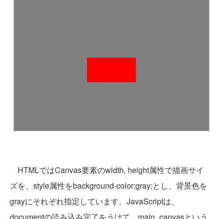
HTMLではCanvas要素のwidth, height属性で描画サイ
ズを、style属性をbackground-color:gray;とし、背景色を
grayにそれぞれ指定しています。JavaScriptは、
documentの読み込み完了をうけて、main_canvasという