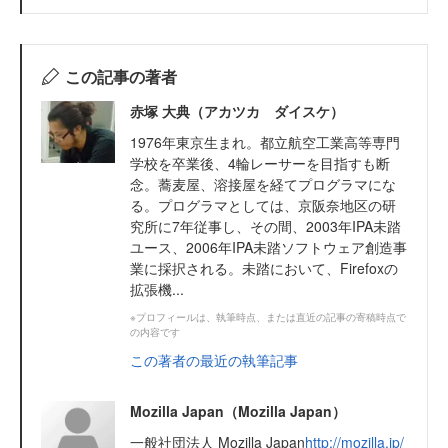
この記事の著者
赤塚 大典（アカツカ ダイスケ）
1976年東京生まれ。都立航空工業高等専門
学校を卒業後、4輪レーサーを目指すも断
念。蕎麦屋、溶接屋を経てプログラマにな
る。プログラマとしては、京阪奈地区の研
究所に7年従事し、その間、2003年IPA未踏
ユース、2006年IPA未踏ソフトウェア創造事
業に採択される。未踏において、Firefoxの
拡張機...
※プロフィールは、執筆時点、または直近の記事の寄稿時点で
の内容です
この著者の最近の執筆記事
Mozilla Japan（Mozilla Japan）
一般社団法人 Mozilla Japan
http://mozilla.jp/