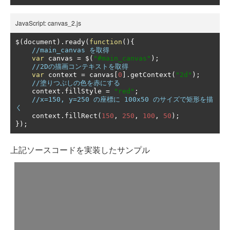
JavaScript: canvas_2.js
$
(
document
).
ready
(
function
(){
//main_canvas を取得
var
 canvas 
=
 $
(
"#main_canvas"
);
//2Dの描画コンテキストを取得
var
 context 
=
 canvas
[
0
].
getContext
(
"2d"
);
//塗りつぶしの色を赤にする
    context
.
fillStyle 
=
"red"
;
//x=150, y=250 の座標に 100x50 のサイズで矩形を描
く
    context
.
fillRect
(
150
,
250
,
100
,
50
);
});
上記ソースコードを実装したサンプル