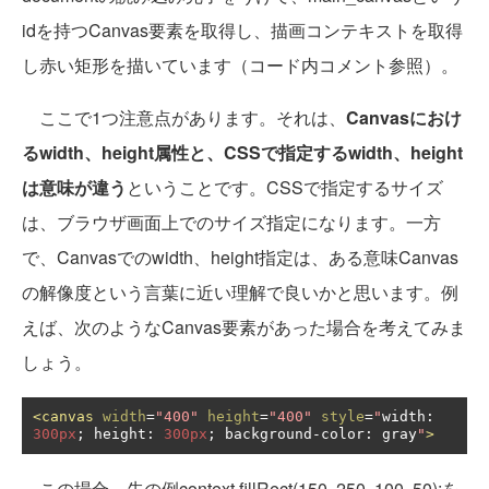
idを持つCanvas要素を取得し、描画コンテキストを取得
し赤い矩形を描いています（コード内コメント参照）。
ここで1つ注意点があります。それは、
Canvasにおけ
るwidth、height属性と、CSSで指定するwidth、height
は意味が違う
ということです。CSSで指定するサイズ
は、ブラウザ画面上でのサイズ指定になります。一方
で、Canvasでのwidth、height指定は、ある意味Canvas
の解像度という言葉に近い理解で良いかと思います。例
えば、次のようなCanvas要素があった場合を考えてみま
しょう。
<canvas
width
=
"400"
height
=
"400"
style
=
"
width
:
300px
;
 height
:
300px
;
 background
-
color
:
 gray
"
>
この場合、先の例context.fillRect(150, 250, 100, 50);を