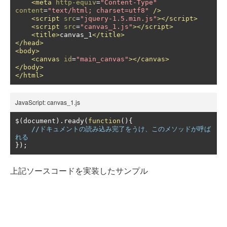
<meta
http-equiv
=
"Content-Type"
content
=
"text/html; charset=utf8"
/>
<script
src
=
"jquery-1.5.min.js"
></script>
<script
src
=
"canvas_1.js"
></script>
<title>
canvas_1
</title>
</head>
<body>
<canvas
id
=
"main_canvas"
></canvas>
</body>
</html>
JavaScript: canvas_1.js
$
(
document
).
ready
(
function
(){
//ドキュメントの読み込み完了をうけ、このメソッドが呼ば
れる
});
上記ソースコードを実装したサンプル