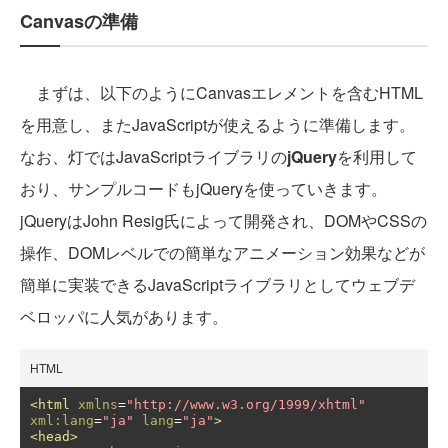
Canvasの準備
まずは、以下のようにCanvasエレメントを含むHTML
を用意し、またJavaScriptが使えるように準備します。
なお、灯ではJavaScriptライブラリの
jQuery
を利用して
おり、サンプルコードもjQueryを使っていきます。
jQueryはJohn Resig氏によって開発され、DOMやCSSの
操作、DOMレベルでの簡単なアニメーション効果などが
簡単に実装できるJavaScriptライブラリとしてウェブデ
ベロッパに人気があります。
HTML
<html
xmlns
=
"http://www.w3.org/1999/xhtml"
xml:lang
=
"ja"
lang
=
"ja"
>
<head>