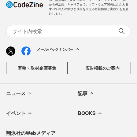
「CodeZine（コードジン）」は、株式会社翔泳社が運営す
る、開発者のための情報メディアです。テクノロジー入門
からAI活用、キャリアまで、ソフトウェア開発にかかわる
すべての人の学びと成長を支える最新情報と実践知をお届
けします。
メールバックナンバー
寄稿・取材企画募集
広告掲載のご案内