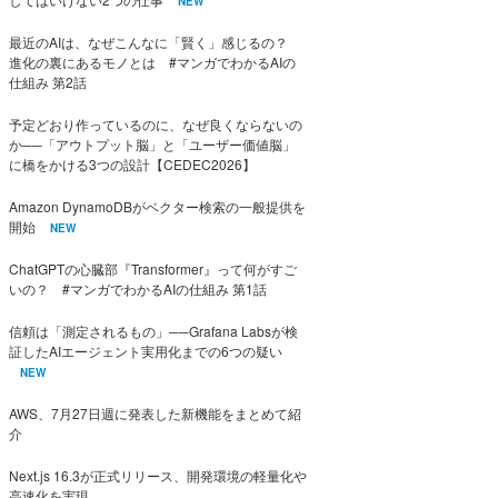
NEW
最近のAIは、なぜこんなに「賢く」感じるの？
進化の裏にあるモノとは #マンガでわかるAIの
仕組み 第2話
予定どおり作っているのに、なぜ良くならないの
か──「アウトプット脳」と「ユーザー価値脳」
に橋をかける3つの設計【CEDEC2026】
Amazon DynamoDBがベクター検索の一般提供を
開始
NEW
ChatGPTの心臓部『Transformer』って何がすご
いの？ #マンガでわかるAIの仕組み 第1話
信頼は「測定されるもの」──Grafana Labsが検
証したAIエージェント実用化までの6つの疑い
NEW
AWS、7月27日週に発表した新機能をまとめて紹
介
Next.js 16.3が正式リリース、開発環境の軽量化や
高速化を実現