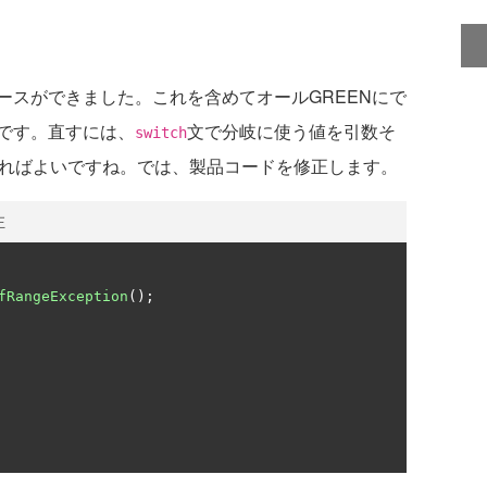
スができました。これを含めてオールGREENにで
です。直すには、
文で分岐に使う値を引数そ
switch
すればよいですね。では、製品コードを修正します。
正
fRangeException
();