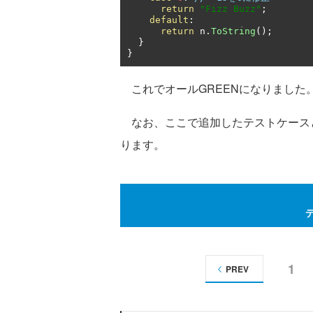
return
"Fizz Buzz"
;
default
:
return
 n
.
ToString
();
}
}
これでオールGREENになりました
なお、ここで追加したテストケースと
ります。
1
PREV