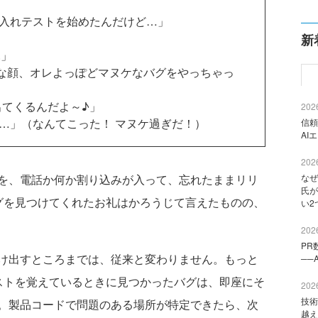
け入れテストを始めたんだけど…」
新
ふ」
な顔、オレよっぽどマヌケなバグをやっちゃっ
出てくるんだよ～♪」
2026
う…」（なんてこった！ マヌケ過ぎだ！）
信頼
AI
2026
を、電話か何か割り込みが入って、忘れたままリリ
なぜ
氏が
グを見つけてくれたお礼はかろうじて言えたものの、
い2
2026
PR
け出すところまでは、従来と変わりません。もっと
──
ストを覚えているときに見つかったバグは、即座にそ
2026
技術
。製品コードで問題のある場所が特定できたら、次
越え