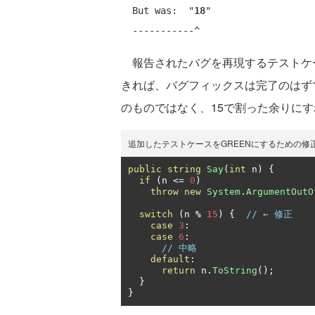
  But was:  "
18
"

報告されたバグを再現するテストケー
きれば、バグフィックスは完了のはず
のものではなく、15で割った余りに
追加したテストケースをGREENにするための修
public
string
Say
(
int
 n
)
{
if
(
n 
<=
0
)
throw
new
System
.
ArgumentOutO
switch
(
n 
%
15
)
{
// ← 修正
case
3
:
case
6
:
// 中略
default
:
return
 n
.
ToString
();
}
}