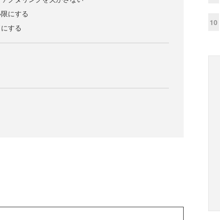
小限にする
10
ドにする