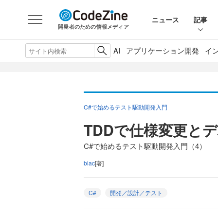
ニュース
記事
開発者のための情報メディア
AI
アプリケーション開発
イ
C#で始めるテスト駆動開発入門
TDDで仕様変更と
C#で始めるテスト駆動開発入門（4）
biac
[著]
C#
開発／設計／テスト