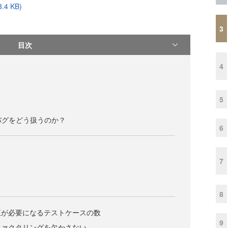
4 KB)
3
目次
4
5
バグをどう扱うのか？
6
7
8
正が必要になるテストケースの数
9
ファクタリングを欠かさない