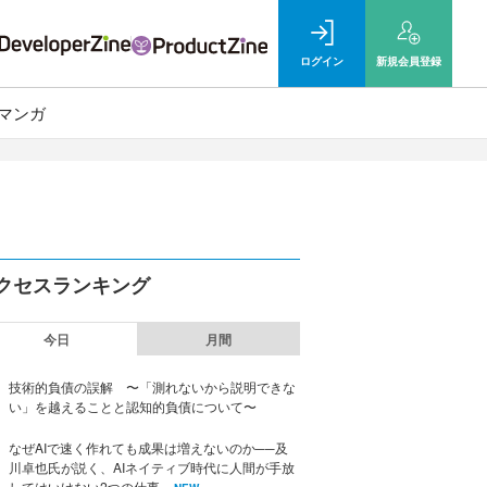
ログイン
新規
会員登録
マンガ
クセスランキング
今日
月間
技術的負債の誤解 〜「測れないから説明できな
い」を越えることと認知的負債について〜
なぜAIで速く作れても成果は増えないのか──及
川卓也氏が説く、AIネイティブ時代に人間が手放
してはいけない2つの仕事