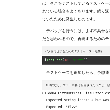
は、そこをテストしているテストケー
れている場合もよくあります。繰り返
ていたために発生したのです。
デバッグを行うには、まず不具合を
だと思われるので、再現するためのテ
バグを再現するためのテストケース（追加）
[
TestCase
(
18
,
"Fizz"
)]
テストケースを追加したら、予想通り
REDになり、エラー内容は報告されたバグと一
CsTdd04.FizzBuzzTest.FizzBuzzerTes
  Expected string length 4 but was 2. Strings differ at index 0.

  Expected: "
Fizz
"
