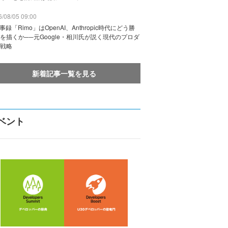
/08/05 09:00
議事録「Rimo」はOpenAI、Anthropic時代にどう勝
を描くか──元Google・相川氏が説く現代のプロダ
戦略
新着記事一覧を見る
ベント