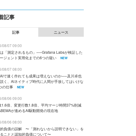
着記事
記事
ニュース
/08/07 09:00
は「測定されるもの」──Grafana Labsが検証した
エージェント実用化までの6つの疑い
NEW
/08/07 08:00
AIで速く作れても成果は増えないのか──及川卓也
説く、AIネイティブ時代に人間が手放してはいけな
つの仕事
NEW
/08/06 09:00
数1.6倍、変更行数1.8倍、平均マージ時間37%削減
ABEMAが進めるAI駆動開発の現在地
/08/06 08:00
的負債の誤解 〜「測れないから説明できない」を
ることと認知的負債について〜