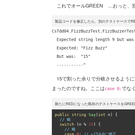
これでオールGREEN …おっと、
製品コードを修正したら、別のテストケースでR
CsTdd04.FizzBuzzTest.FizzBuzzerTest
  Expected string length 9 but was 2. Strings differ at index 0.

  Expected: "Fizz Buzz"

  But was:  "15"

15で割った余りで分岐させるように
まったのですね。ここは
でな
case 0:
新たにREDになった既存のテストケースをGRE
public
string
Say
(
int
 n
)
{
// 略
switch
(
n 
%
15
)
{
// 略
case
0
:
// ←15を0に修正