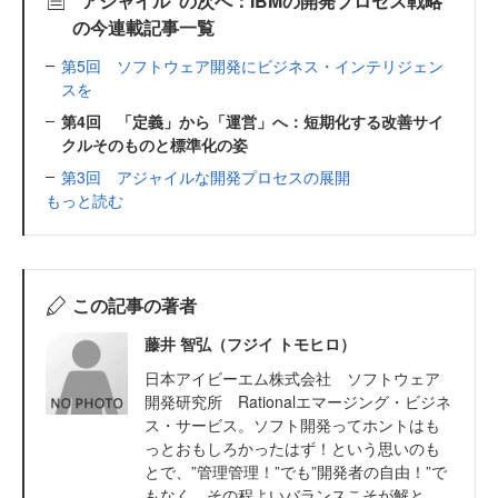
“アジャイル”の次へ：IBMの開発プロセス戦略
の今連載記事一覧
第5回 ソフトウェア開発にビジネス・インテリジェン
スを
第4回 「定義」から「運営」へ：短期化する改善サイ
クルそのものと標準化の姿
第3回 アジャイルな開発プロセスの展開
もっと読む
この記事の著者
藤井 智弘（フジイ トモヒロ）
日本アイビーエム株式会社 ソフトウェア
開発研究所 Rationalエマージング・ビジネ
ス・サービス。ソフト開発ってホントはも
っとおもしろかったはず！という思いのも
とで、”管理管理！”でも”開発者の自由！”で
もなく、その程よいバランスこそが解と、