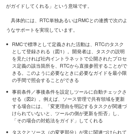
がガイドしてくれる」という意味です。
具体的には、RTC単独あるいはRMCとの連携で次のよ
うなサポートを実現しています。
RMCで標準として定義された活動は、RTCのタスク
として登録される（図1）。開発者は、タスクの説明
を見たければ社内イントラネットで公開されたプロセ
ス定義の該当箇所を、RTCから直接参照することがで
きる。このように必要なときに必要なガイドを最小限
の手間で照会することができる
事前条件／事後条件を設定しツールに自動チェックさ
せる（図2）。例えば、ソース管理で共有領域を更新
する場合には、「変更理由を明記するタスクが関連づ
けられていないと、ツールの側が更新を拒否」し、
「その場合の対処法をガイド」してくれる
タスクとソース（の変更部分）が常に関連づけられて