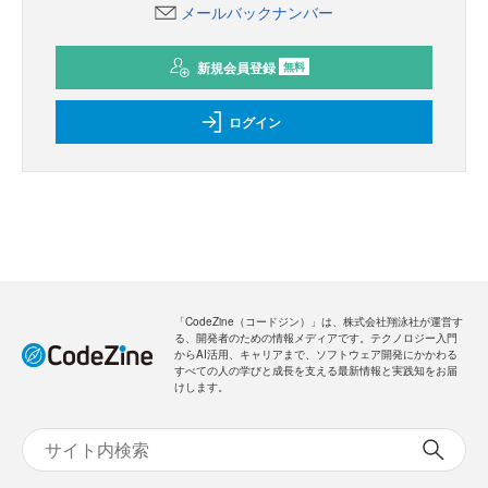
メールバックナンバー
新規会員登録
無料
ログイン
「CodeZine（コードジン）」は、株式会社翔泳社が運営す
る、開発者のための情報メディアです。テクノロジー入門
からAI活用、キャリアまで、ソフトウェア開発にかかわる
すべての人の学びと成長を支える最新情報と実践知をお届
けします。