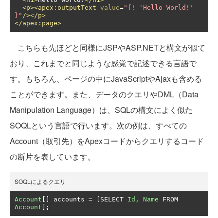
<p><apex:outputText
value
=
"{! 'Hello World!' 
}"
/></p>
</apex:page>
こちらも先ほどと同様にJSPやASP.NETと構文が似て
おり、これまでと同じような感覚で記述できる言語で
す。もちろん、ページの中にJavaScriptやAjaxも含める
ことができます。また、データのクエリやDML（Data
Manipulation Language）は、SQLの構文によく似た
SOQLという言語で行います。次の例は、すべての
Account（取引先）をApexコードからクエリするコード
の断片を表しています。
SOQLによるクエリ
Account
[]
 accounts 
=
[
SELECT 
Id
,
Name
 FROM 
Account
];