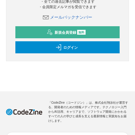
・全ての過去記事が閲覧できます
・会員限定メルマガを受信できます
メールバックナンバー
新規会員登録
無料
ログイン
「CodeZine（コードジン）」は、株式会社翔泳社が運営す
る、開発者のための情報メディアです。テクノロジー入門
からAI活用、キャリアまで、ソフトウェア開発にかかわる
すべての人の学びと成長を支える最新情報と実践知をお届
けします。