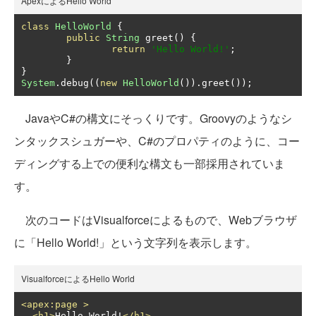
ApexによるHello World
class
HelloWorld
{
public
String
 greet
()
{
return
'Hello World!'
;
}
}
System
.
debug
((
new
HelloWorld
()).
greet
());
JavaやC#の構文にそっくりです。Groovyのようなシ
ンタックスシュガーや、C#のプロパティのように、コー
ディングする上での便利な構文も一部採用されていま
す。
次のコードはVisualforceによるもので、Webブラウザ
に「Hello World!」という文字列を表示します。
VisualforceによるHello World
<apex:page
>
<h1>
Hello World!
</h1>