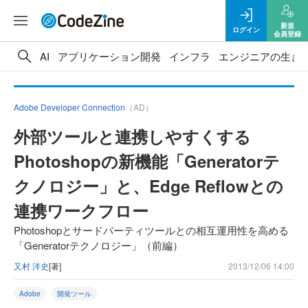
新規
ログイン
会員登録
AI
アプリケーション開発
インフラ
エンジニアの生き
Adobe Developer Connection
（AD）
外部ツールと連携しやすくする
Photoshopの新機能「Generatorテ
クノロジー」と、Edge Reflowとの
連携ワークフロー
Photoshopとサードパーティツールとの相互運用性を高める
「Generatorテクノロジー」（前編）
又村 洋史
[著]
2013/12/06 14:00
Adobe
開発ツール