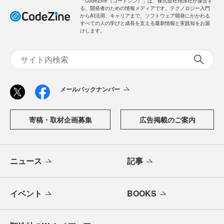
「CodeZine（コードジン）」は、株式会社翔泳社が運営す
る、開発者のための情報メディアです。テクノロジー入門
からAI活用、キャリアまで、ソフトウェア開発にかかわる
すべての人の学びと成長を支える最新情報と実践知をお届
けします。
メールバックナンバー
寄稿・取材企画募集
広告掲載のご案内
ニュース
記事
イベント
BOOKS