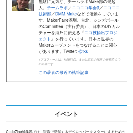
無駄に元気な、チームラボMake部の発起
人。
チームラボ
／
ニコニコ学会β
／
ニコニコ
技術部
／
DMM.Make
などで活動をしていま
す。MakerFaire深圳、台北、シンガポール
のCommittee（実行委員）、日本のDIYカル
チャーを海外に伝える『
ニコ技輸出プロジ
ェクト
』を行っています。日本と世界の
Makerムーブメントをつなげることに関心
があります。Twitter:
@tks
※プロフィールは、執筆時点、または直近の記事の寄稿時点で
の内容です
この著者の最近の執筆記事
イベント
CodeZine編集部では、現場で活躍するデベロッパーをスターにするための