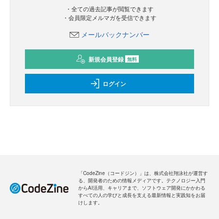
・全ての過去記事が閲覧できます
・会員限定メルマガを受信できます
メールバックナンバー
新規会員登録
無料
ログイン
「CodeZine（コードジン）」は、株式会社翔泳社が運営す
る、開発者のための情報メディアです。テクノロジー入門
からAI活用、キャリアまで、ソフトウェア開発にかかわる
すべての人の学びと成長を支える最新情報と実践知をお届
けします。