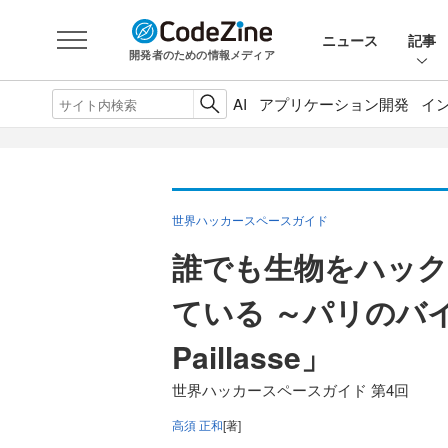
ニュース
記事
開発者のための情報メディア
AI
アプリケーション開発
イ
世界ハッカースペースガイド
誰でも生物をハッ
ている ～パリのバ
Paillasse」
世界ハッカースペースガイド 第4回
高須 正和
[著]