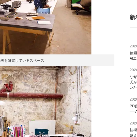
新
2026
信頼
AI
行機を研究しているスペース
2026
なぜ
氏が
い2
2026
PR
──
2026
技術
越え