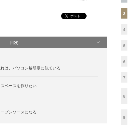
3
ポスト
4
目次
5
は
6
流れは、パソコン黎明期に似ている
7
ースペースを作りたい
8
オープンソースになる
9