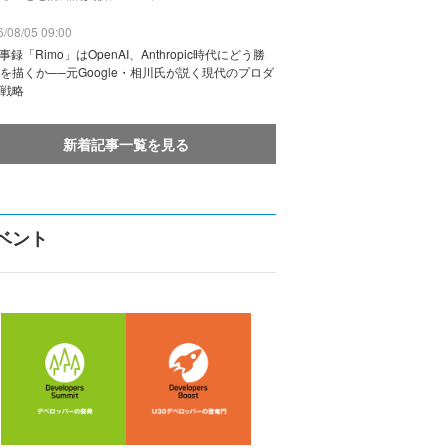
/08/05 09:00
議事録「Rimo」はOpenAI、Anthropic時代にどう勝
を描くか──元Google・相川氏が説く現代のプロダ
戦略
新着記事一覧を見る
ベント