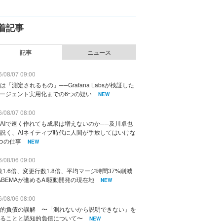
着記事
記事
ニュース
/08/07 09:00
は「測定されるもの」──Grafana Labsが検証した
エージェント実用化までの6つの疑い
NEW
/08/07 08:00
AIで速く作れても成果は増えないのか──及川卓也
説く、AIネイティブ時代に人間が手放してはいけな
つの仕事
NEW
/08/06 09:00
数1.6倍、変更行数1.8倍、平均マージ時間37%削減
ABEMAが進めるAI駆動開発の現在地
NEW
/08/06 08:00
的負債の誤解 〜「測れないから説明できない」を
ることと認知的負債について〜
NEW