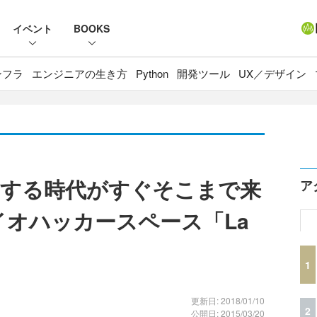
イベント
BOOKS
ンフラ
エンジニアの生き方
Python
開発ツール
UX／デザイン
クする時代がすぐそこまで来
ア
イオハッカースペース「La
1
更新日: 2018/01/10
2
公開日: 2015/03/20