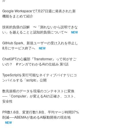
Google Workspaceで7月27日週に発表された新
機能をまとめて紹介
技術的負債の誤解 〜「測れないから説明できな
い」を越えることと認知的負債について〜
NEW
GitHub Spark、新規ユーザーの受け入れを停止し
8月にサービス終了へ
NEW
ChatGPTの心臓部『Transformer』って何がすご
いの？ #マンガでわかるAIの仕組み 第1話
TypeScriptを実行可能なネイティブバイナリにコ
ンパイルする「scriptc」公開
数兆規模のデータを現場のコンテキストに変換
──「Computer」が変えるAIの正確さ、コスト、
安全性
PR数1.6倍、変更行数1.8倍、平均マージ時間37%
削減──ABEMAが進めるAI駆動開発の現在地
NEW