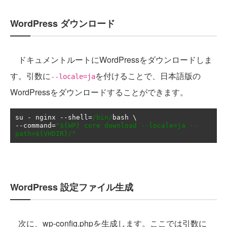
WordPress ダウンロード
ドキュメントルートにWordPressをダウンロードしま
す。引数に
を付けることで、日本語版の
--locale=ja
WordPressをダウンロードすることができます。
su 
-
 nginx 
--
shell
=
/bin/
--
command
=
"${WP} core download --locale=ja --
path=${VHDIR}/"
WordPress 設定ファイル生成
次に、wp-config.phpを生成します。ここでは引数に