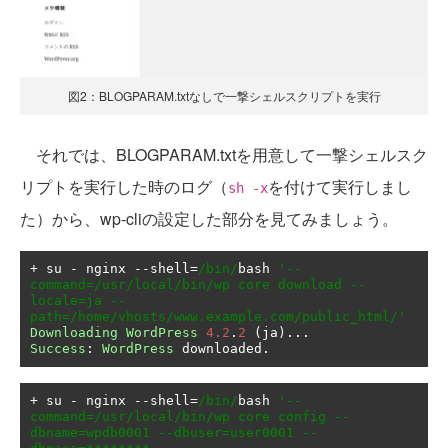
図2：BLOGPARAM.txtなしで一撃シェルスクリプトを実行
それでは、BLOGPARAM.txtを用意して一撃シェルスク
リプトを実行した時のログ（
を付けて実行しまし
sh -x
た）から、wp-cliの設定した部分を見てみましょう。
+
 su 
-
 nginx 
--
shell
=
/bin/
bash 
'--
command=/usr/local/bin/wp core download --
locale=ja --
path=/home/vhosts/www.example.com/public_html/'
Downloading
WordPress
4.2
.
2
(
ja
)...
Success
:
WordPress
 downloaded
.
+
 su 
-
 nginx 
--
shell
=
/bin/
bash 
'--
command=/usr/local/bin/wp core config --
dbname=wpdb0001 --dbuser=user0001 --