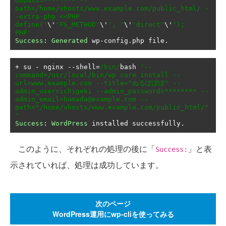
dbpass=******** --
path=/home/vhosts/www.example.com/public_html/ -
-extra-php <<PHP

define('
\'
'FS_METHOD'
\'
', '
\'
'direct'
\'
');

PHP'
Success
:
Generated
 wp
-
config
.
php file
.
+
 su 
-
 nginx 
--
shell
=
/bin/
bash 
'--
command=/usr/local/bin/wp core install --
url=www.example.com --title="ぬるぽぽぽ" --
admin_user=ichigeki --admin_password=******** --
admin_email=hamada@example.com --
path="/home/vhosts/www.example.com/public_html/"
'
Success
:
WordPress
 installed successfully
.
このように、それぞれの処理の後に「
」と表
Success:
示されていれば、処理は成功しています。
次のページ
WordPress運用にwp-cliを使ってみる