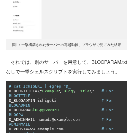
図1：一撃構築されたサーバーの再起動後、ブラウザで見てみた結果
それでは、別のサーバーを用意して、BLOGPARAM.txt
なしで一撃シェルスクリプトを実行してみましょう。
# cat ICHIGEKI | egrep ^D_
D_BLOGTITLE
=
\"
Example
\ 
Blog
\ 
Title
\"   
# For 
BLOGTITLE
D_BLOGADMIN
=
ichigeki                   
# For 
BLOGADMIN
D_BLOGPW
=
Bl0Gp@SsW0rD
# For 
BLOGPW
D_ADMINMAIL
=
hamada@example
.
com         
# For 
ADMINMAIL
D_VHOST
=
www
.
example
.
com                
# For 