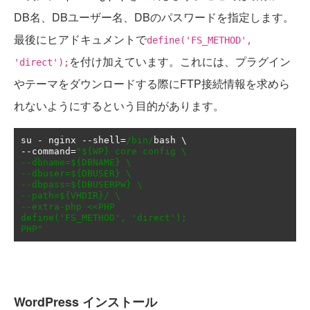
DB名、DBユーザー名、DBのパスワードを指定します。
最後にヒアドキュメントで
define('FS_METHOD',
を付け加えています。これには、プラグイン
'direct');
やテーマをダウンロードする際にFTP接続情報を求めら
れないようにするという目的があります。
su 
-
 nginx 
--
shell
=
/bin/
--
command
=
"${WP} core config \

--dbname=${DBNAME} \

--dbuser=${DBUSER} \

--dbpass=${DBUSERPW} \

--path=${VHDIR}/ \

--extra-php <<PHP

define('FS_METHOD', 'direct');

PHP"
WordPress インストール