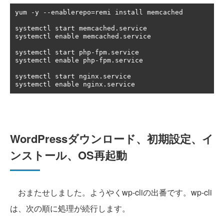
yum 
-
y 
--
enablerepo
=
remi install memcached

systemctl start memcached
.
service

systemctl enable memcached
.
service

systemctl start php
-
fpm
.
service

systemctl enable php
-
fpm
.
service

systemctl start nginx
.
service

systemctl enable nginx
.
service
WordPressダウンロード、初期設定、イ
ンストール、OS再起動
おまたせしました。ようやくwp-cliの出番です。wp-cli
は、次の順に処理が続行します。