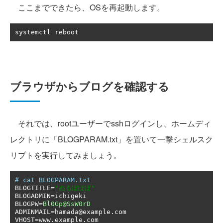
ここまでできたら、OSを再起動します。
systemctl reboot
ブラウザからブログを確認する
それでは、rootユーザーでsshログインし、ホームディ
レクトリに「BLOGPARAM.txt」を置いて一撃シェルスク
リプトを実行してみましょう。
# cat BLOGPARAM.txt
BLOGTITLE
=
"ぬるぽぽぽ"
BLOGADMIN
=
ichigeki

BLOGPW
=
Bl0Gp@SsW0rD
ADMINMAIL
=
hamada@example
.
com

VHOST
=
www
.
example
.
com
