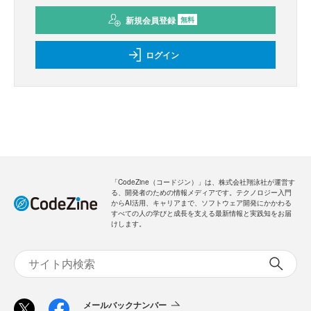
新規会員登録
無料
ログイン
「CodeZine（コードジン）」は、株式会社翔泳社が運営す
る、開発者のための情報メディアです。テクノロジー入門
からAI活用、キャリアまで、ソフトウェア開発にかかわる
すべての人の学びと成長を支える最新情報と実践知をお届
けします。
メールバックナンバー