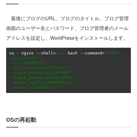
最後にブログのURL、ブログのタイトル、ブログ管理
画面のユーザー名とパスワード、ブログ管理者のメール
アドレスを設定し、WordPressをインストールします。
su 
-
 nginx 
--
shell
=
/bin/
bash 
--
command
=
"${WP} 
core install \

--url=${VHOST} \

--title=\"${BLOGTITLE}\" \

--admin_user=${BLOGADMIN} \

--admin_password=${BLOGPW} \

--admin_email=${ADMINMAIL} \

--path=\"${VHDIR}/\""
OSの再起動