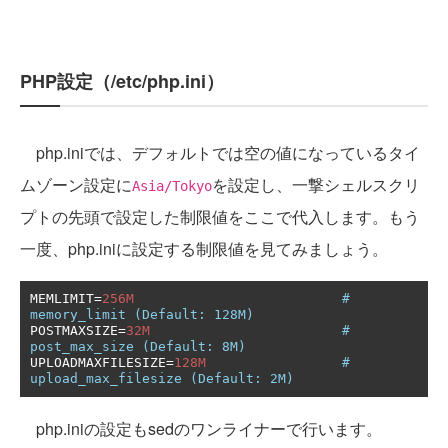
PHP設定（/etc/php.ini）
php.iniでは、デフォルトでは空の値になっているタイ
ムゾーン設定に
を設定し、一撃シェルスクリ
Asia/Tokyo
プトの先頭で設定した制限値をここで代入します。もう
一度、php.iniに設定する制限値を見てみましょう。
MEMLIMIT
=
256M
# 
memory_limit (Default: 128M)
POSTMAXSIZE
=
32M
# 
post_max_size (Default: 8M)
UPLOADMAXFILESIZE
=
128M
# 
upload_max_filesize (Default: 2M)
php.iniの設定もsedのワンライナーで行います。