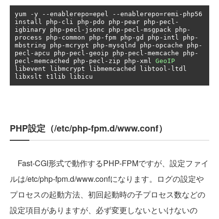
yum 
-
y 
--
enablerepo
=
epel 
--
enablerepo
=
remi
-
php56 
install php
-
cli php
-
pdo php
-
pear php
-
pecl
-
igbinary php
-
pecl
-
jsonc php
-
pecl
-
msgpack php
-
process php
-
common php
-
fpm php
-
gd php
-
intl php
-
mbstring php
-
mcrypt php
-
mysqlnd php
-
opcache php
-
pecl
-
apcu php
-
pecl
-
geoip php
-
pecl
-
memcache php
-
pecl
-
memcached php
-
pecl
-
zip php
-
xml 
GeoIP
libevent libmcrypt libmemcached libtool
-
ltdl 
libxslt t1lib libicu
PHP設定（/etc/php-fpm.d/www.conf）
Fast-CGI形式で動作するPHP-FPMですが、設定ファイ
ルは/etc/php-fpm.d/www.confになります。ログの設定や
プロセスの起動方法、初回起動時の子プロセス数などの
設定項目がありますが、必ず変更しないといけないの