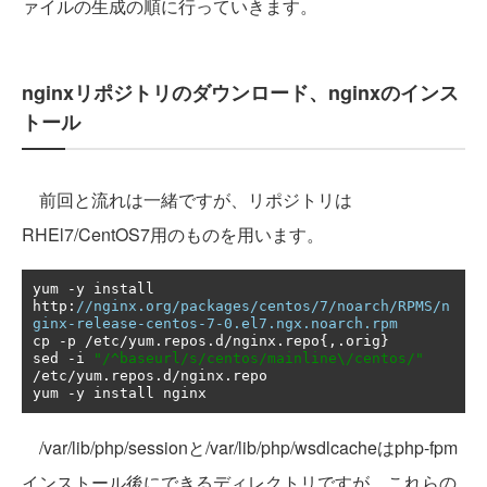
ァイルの生成の順に行っていきます。
nginxリポジトリのダウンロード、nginxのインス
トール
前回と流れは一緒ですが、リポジトリは
RHEl7/CentOS7用のものを用います。
yum 
-
y install 
http
:
//nginx.org/packages/centos/7/noarch/RPMS/n
ginx-release-centos-7-0.el7.ngx.noarch.rpm
cp 
-
p 
/
etc
/
yum
.
repos
.
d
/
nginx
.
repo
{,.
orig
}
sed 
-
i 
"/^baseurl/s/centos/mainline\/centos/"
/
etc
/
yum
.
repos
.
d
/
nginx
.
repo

yum 
-
y install nginx
/var/lib/php/sessionと/var/lib/php/wsdlcacheはphp-fpm
インストール後にできるディレクトリですが、これらの