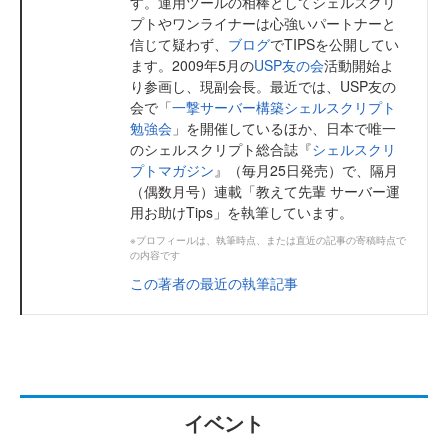
す。運用ツールの相棒としてシェルスクリ
プトやワンライナーは心強いパートナーと
信じて疑わず、
ブログ
でTIPSを公開してい
ます。2009年5月の
USP友の会
活動開始よ
り参画し、現副会長。最近では、USP友の
会で「
一撃サーバー構築シェルスクリプト
勉強会
」を開催しているほか、日本で唯一
のシェルスクリプト総合誌『
シェルスクリ
プトマガジン
』（毎月25日発売）で、隔月
（偶数月号）連載「教えて先輩 サーバー運
用お助けTips」を執筆しています。
※プロフィールは、執筆時点、または直近の記事の寄稿時点で
の内容です
この著者の最近の執筆記事
イベント