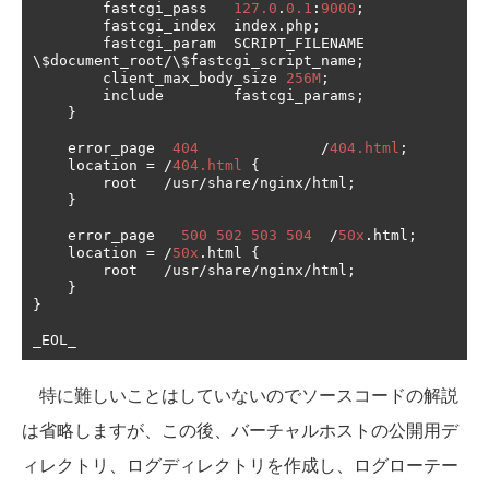
        fastcgi_pass   
127.0
.
0.1
:
9000
;
        fastcgi_index  index
.
php
;
        fastcgi_param  SCRIPT_FILENAME  
\$document_root
/
\$fastcgi_script_name
;
        client_max_body_size 
256M
;
        include        fastcgi_params
;
}
    error_page  
404
/
404.html
;
    location 
=
/
404.html
{
        root   
/
usr
/
share
/
nginx
/
html
;
}
    error_page   
500
502
503
504
/
50x
.
html
;
    location 
=
/
50x
.
html 
{
        root   
/
usr
/
share
/
nginx
/
html
;
}
}
_EOL_
特に難しいことはしていないのでソースコードの解説
は省略しますが、この後、バーチャルホストの公開用デ
ィレクトリ、ログディレクトリを作成し、ログローテー