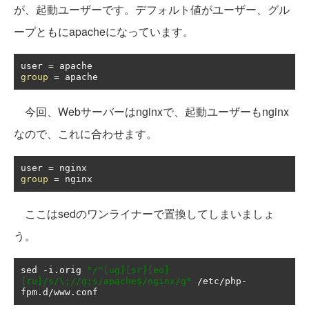
が、起動ユーザーです。デフォルト値がユーザー、グル
ープともにapacheになっています。
user 
=
group
=
 apache
今回、Webサーバーはnginxで、起動ユーザーもnginx
なので、これに合わせます。
user 
=
group
=
ここはsedのワンライナーで置換してしまいましょ
う。
sed 
-
i
.
orig 
"/^[ug][sr][eo]
[ru]/s/\;//g;s/apache$/nginx/g"
/
etc
/
php
-
fpm
.
d
/
www
.
conf