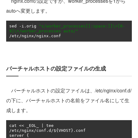
nginx.confの設定ですが、worker_processesを1から
autoへ変更します。
sed 
-
i
.
orig 
"s/worker_processes[[:space:]]\+[0-
9]\+/worker_processes auto/"
/
etc
/
nginx
/
nginx
.
conf
バーチャルホストの設定ファイルの生成
バーチャルホストの設定ファイルは、/etc/nginx/conf.d/
の下に、バーチャルホストの名前をファイル名にして生
成します。
cat 
<<
 _EOL_ 
|
 tee 
/
etc
/
nginx
/
conf
.
d
/
$
{
VHOST
}.
conf

server 
{