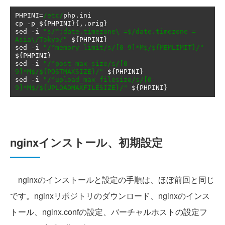
PHPINI
=
/etc/
php
.
ini

cp 
-
p $
{
PHPINI
}{,.
orig
}
sed 
-
i 
"s/^;date.timezone\ =$/date.timezone = 
Asia\/Tokyo/"
 $
{
PHPINI
}
sed 
-
i 
"/^memory_limit/s/[0-9]*M$/${MEMLIMIT}/"
$
{
PHPINI
}
sed 
-
i 
"/^post_max_size/s/[0-
9]*M$/${POSTMAXSIZE}/"
 $
{
PHPINI
}
sed 
-
i 
"/^upload_max_filesize/s/[0-
9]*M$/${UPLOADMAXFILESIZE}/"
 $
{
PHPINI
}
nginxインストール、初期設定
nginxのインストールと設定の手順は、ほぼ前回と同じ
です。nginxリポジトリのダウンロード、nginxのインス
トール、nginx.confの設定、バーチャルホストの設定フ