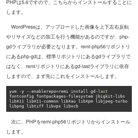
PHPは5.6ですので、こちらからインストールすることに
します。
WordPressは、アップロードした画像を上下左右反転
やリサイズなどの加工を行う機能があるのですが、php-
gdライブラリが必要となります。remi-php56リポジトリ
にあるphp-gdは、標準リポジトリにあるgdライブラリで
はなく、remiリポジトリにあるgd-lastライブラリに依存
しますので、まず先にこれをインストールします。
yum 
-
y 
--
enablerepo
=
remi install gd
-
last
fontconfig fontpackages
-
filesystem jbigkit
-
libs 
libX11 libX11
-
common libXau libXpm libjpeg
-
turbo 
libpng libtiff libvpx libxcb
次に、PHPをremi-php56リポジトリからインストール
します。