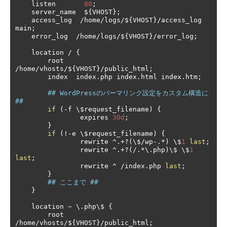
    listen       
80
;
    server_name  $
{
VHOST
};
    access_log  
/
home
/
logs
/
$
{
VHOST
}/
access_log  
main
;
    error_log  
/
home
/
logs
/
$
{
VHOST
}/
error_log
;
    location 
/
{
        root   
/
home
/
vhosts
/
$
{
VHOST
}/
public_html
;
        index  index
.
php index
.
html index
.
htm
;
## WordPressのパーマリンク設定をカスタム構造に 
##
if
(-
f \$request_filename
)
{
                expires 
30d
;
}
if
(!-
e \$request_filename
)
{
                rewrite 
^.+?(
\$
/
wp
-.*)
 \$
1
last
;
                rewrite 
^.+?(/.*
\.php
)
\$ \$
1
last
;
                rewrite 
^
/
index
.
php 
last
;
}
## ここまで ##
}
    location 
~
 \.php\$ 
{
        root   
/
home
/
vhosts
/
$
{
VHOST
}/
public_html
;