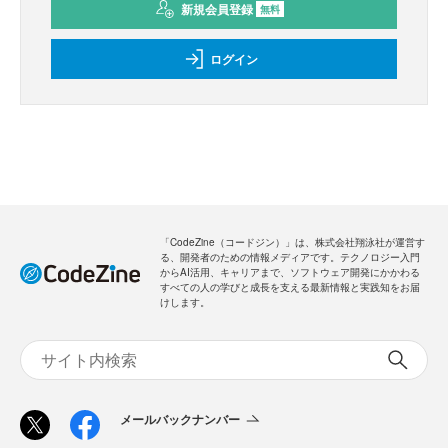
新規会員登録
無料
ログイン
「CodeZine（コードジン）」は、株式会社翔泳社が運営す
る、開発者のための情報メディアです。テクノロジー入門
からAI活用、キャリアまで、ソフトウェア開発にかかわる
すべての人の学びと成長を支える最新情報と実践知をお届
けします。
メールバックナンバー