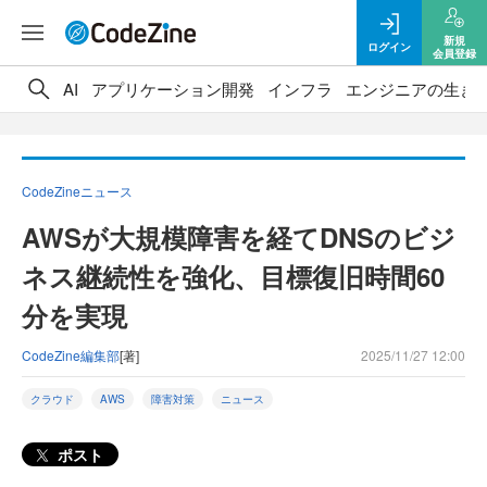
新規
ログイン
会員登録
AI
アプリケーション開発
インフラ
エンジニアの生き
CodeZineニュース
AWSが大規模障害を経てDNSのビジ
ネス継続性を強化、目標復旧時間60
分を実現
CodeZine編集部
[著]
2025/11/27 12:00
クラウド
AWS
障害対策
ニュース
ポスト