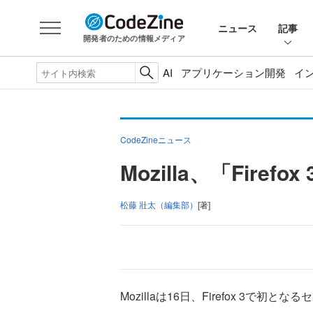
ニュース
記事
開発者のための情報メディア
AI
アプリケーション開発
イ
CodeZineニュース
Mozilla、「Fir
松藤 壯太（編集部）
[著]
Mozillaは16日、Firefox 3で