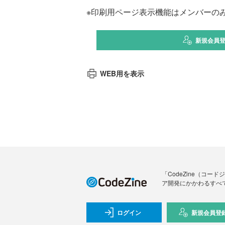
※印刷用ページ表示機能はメンバーの
新規会員
WEB用を表示
「CodeZine（コ
ア開発にかかわるすべ
ログイン
新規会員登