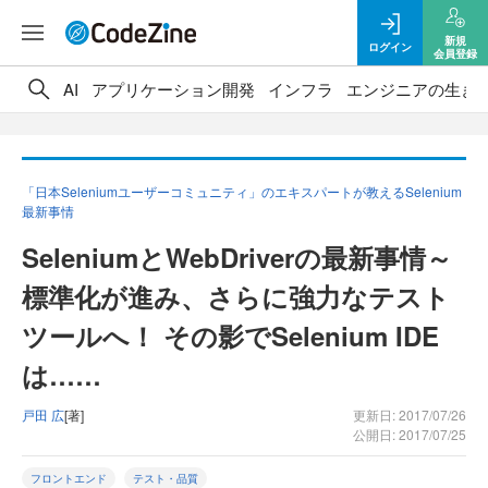
新規
ログイン
会員登録
AI
アプリケーション開発
インフラ
エンジニアの生き
「日本Seleniumユーザーコミュニティ」のエキスパートが教えるSelenium
最新事情
SeleniumとWebDriverの最新事情～
標準化が進み、さらに強力なテスト
ツールへ！ その影でSelenium IDE
は……
戸田 広
[著]
更新日: 2017/07/26
公開日: 2017/07/25
フロントエンド
テスト・品質