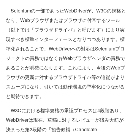
Seleniumの一部であったWebDriverが、W3Cの規格と
なり、Webブラウザまたはブラウザに付帯するツール
（以下では「ブラウザドライバ」と呼びます）により実
現すべき標準インターフェースとなりつつあります。標
準化されることで、WebDriverへの対応はSeleniumプロ
ジェクトの責務ではなく各Webブラウザベンダの責務で
あることが明確になります。これにより、今後のWebブ
ラウザの更新に対するブラウザドライバ等の追従がより
スムーズになり、引いては動作環境の堅牢化につながる
と期待できます。
W3Cにおける標準規格の承認プロセスは4段階あり、
WebDriverは現在、草稿に対するレビューが済み大筋が
決まった第2段階の「勧告候補（Candidate