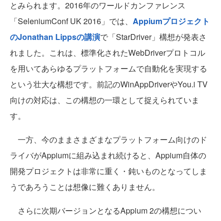
とみられます。2016年のワールドカンファレンス
「SeleniumConf UK 2016」では、
Appiumプロジェクト
のJonathan Lippsの講演
で「StarDriver」構想が発表さ
れました。これは、標準化されたWebDriverプロトコル
を用いてあらゆるプラットフォームで自動化を実現する
という壮大な構想です。前記のWinAppDriverやYou.i TV
向けの対応は、この構想の一環として捉えられていま
す。
一方、今のままさまざまなプラットフォーム向けのド
ライバがAppiumに組み込まれ続けると、Appium自体の
開発プロジェクトは非常に重く・鈍いものとなってしま
うであろうことは想像に難くありません。
さらに次期バージョンとなるAppium 2の構想につい