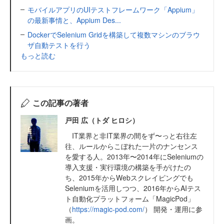
モバイルアプリのUIテストフレームワーク「Appium」
の最新事情と、Appium Des...
DockerでSelenium Gridを構築して複数マシンのブラウ
ザ自動テストを行う
もっと読む
この記事の著者
戸田 広（トダ ヒロシ）
IT業界と非IT業界の間をず〜っと右往左
往、ルールからこぼれた一片のナンセンス
を愛する人。2013年〜2014年にSeleniumの
導入支援・実行環境の構築を手がけたの
ち、2015年からWebスクレイピングでも
Seleniumを活用しつつ、2016年からAIテス
ト自動化プラットフォーム「MagicPod」
（
https://magic-pod.com/
） 開発・運用に参
画。