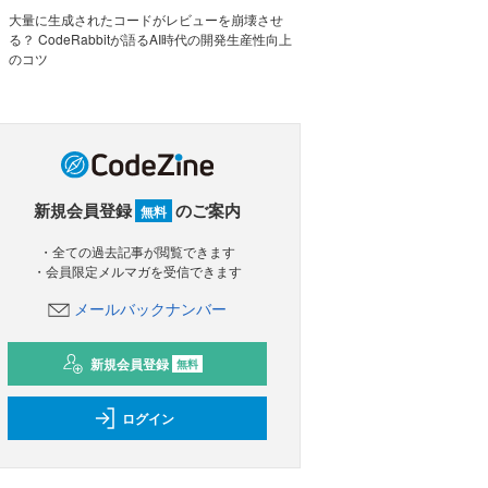
大量に生成されたコードがレビューを崩壊させ
る？ CodeRabbitが語るAI時代の開発生産性向上
のコツ
新規会員登録
のご案内
無料
・全ての過去記事が閲覧できます
・会員限定メルマガを受信できます
メールバックナンバー
新規会員登録
無料
ログイン