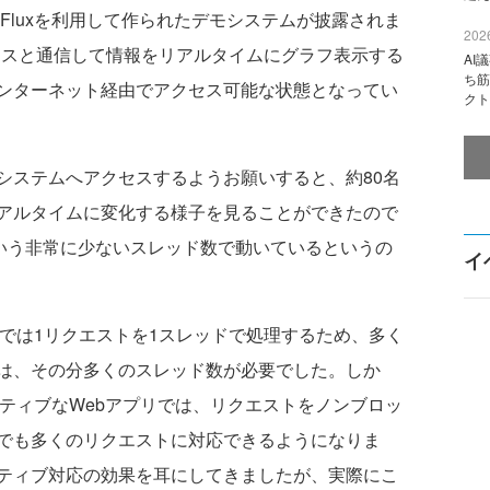
ebFluxを利用して作られたデモシステムが披露されま
2026
バイスと通信して情報をリアルタイムにグラフ表示する
AI
ち筋
ンターネット経由でアクセス可能な状態となってい
クト
ステムへアクセスするようお願いすると、約80名
アルタイムに変化する様子を見ることができたので
という非常に少ないスレッド数で動いているというの
イ
プリでは1リクエストを1スレッドで処理するため、多く
は、その分多くのスレッド数が必要でした。しか
たリアクティブなWebアプリでは、リクエストをノンブロッ
でも多くのリクエストに対応できるようになりま
ティブ対応の効果を耳にしてきましたが、実際にこ