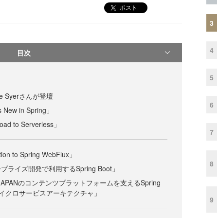
ポスト
3
4
目次
5
ave Syerさんが登壇
6
ew in Spring」
 to Serverless」
7
n to Spring WebFlux」
8
ライズ開発で利用するSpring Boot」
 JAPANのコンテンツプラットフォームを支えるSpring
よるマイクロサービスアーキテクチャ」
9