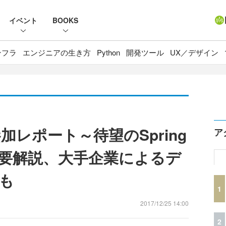
イベント
BOOKS
ンフラ
エンジニアの生き方
Python
開発ツール
UX／デザイン
17 参加レポート～待望のSpring
ア
.0の概要解説、大手企業によるデ
も
1
2017/12/25 14:00
2