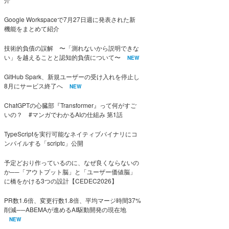
Google Workspaceで7月27日週に発表された新
機能をまとめて紹介
技術的負債の誤解 〜「測れないから説明できな
い」を越えることと認知的負債について〜
NEW
GitHub Spark、新規ユーザーの受け入れを停止し
8月にサービス終了へ
NEW
ChatGPTの心臓部『Transformer』って何がすご
いの？ #マンガでわかるAIの仕組み 第1話
TypeScriptを実行可能なネイティブバイナリにコ
ンパイルする「scriptc」公開
予定どおり作っているのに、なぜ良くならないの
か──「アウトプット脳」と「ユーザー価値脳」
に橋をかける3つの設計【CEDEC2026】
PR数1.6倍、変更行数1.8倍、平均マージ時間37%
削減──ABEMAが進めるAI駆動開発の現在地
NEW