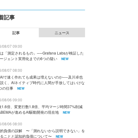
着記事
記事
ニュース
/08/07 09:00
は「測定されるもの」──Grafana Labsが検証した
エージェント実用化までの6つの疑い
NEW
/08/07 08:00
AIで速く作れても成果は増えないのか──及川卓也
説く、AIネイティブ時代に人間が手放してはいけな
つの仕事
NEW
/08/06 09:00
数1.6倍、変更行数1.8倍、平均マージ時間37%削減
ABEMAが進めるAI駆動開発の現在地
NEW
/08/06 08:00
的負債の誤解 〜「測れないから説明できない」を
ることと認知的負債について〜
NEW