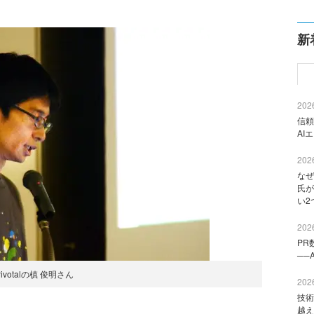
新
2026
信頼
AI
2026
なぜ
氏が
い2
2026
PR
──
Pivotalの槙 俊明さん
2026
技術
越え