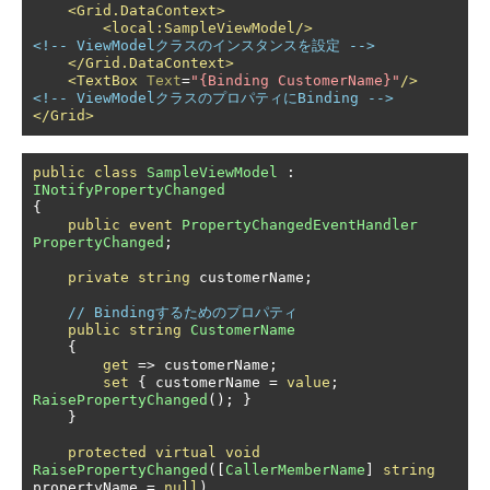
<Grid.DataContext>
<local:SampleViewModel/>
<!-- ViewModelクラスのインスタンスを設定 -->
</Grid.DataContext>
<TextBox
Text
=
"{Binding CustomerName}"
/>
<!-- ViewModelクラスのプロパティにBinding -->
</Grid>
public
class
SampleViewModel
:
INotifyPropertyChanged
{
public
event
PropertyChangedEventHandler
PropertyChanged
;
private
string
 customerName
;
// Bindingするためのプロパティ
public
string
CustomerName
{
get
=>
 customerName
;
set
{
 customerName 
=
value
;
RaisePropertyChanged
();
}
}
protected
virtual
void
RaisePropertyChanged
([
CallerMemberName
]
string
propertyName 
=
null
)