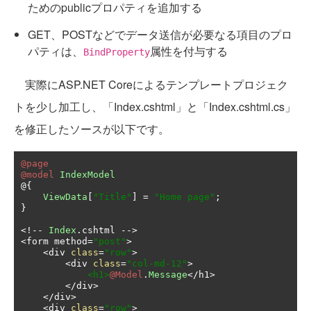
ためのpublicプロパティを追加する
GET、POSTなどでデータ送信が必要なる項目のプロ
パティは、
属性を付与する
BindProperty
実際にASP.NET Coreによるテンプレートプロジェク
トを少し加工し、「Index.cshtml」と「Index.cshtml.cs」
を修正したソースが以下です。
@page
@model
IndexModel
@{
ViewData
[
"Title"
]
=
"Home page"
;
}
<!--
Index
.
cshtml 
-->
<
form method
=
"post"
>
<
div 
class
=
"row"
>
<
div 
class
=
"col-md-12"
>
<h1>
@Model
.
Message
</
h1
>
</
div
>
</
div
>
<
div 
class
=
"row"
>