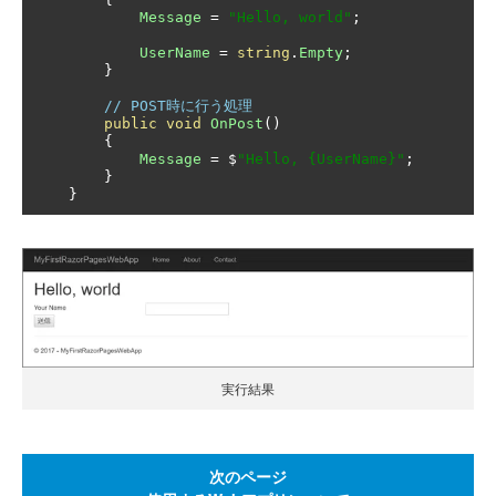
Message
=
"Hello, world"
;
UserName
=
string
.
Empty
;
}
// POST時に行う処理
public
void
OnPost
()
{
Message
=
 $
"Hello, {UserName}"
;
}
}
実行結果
次のページ