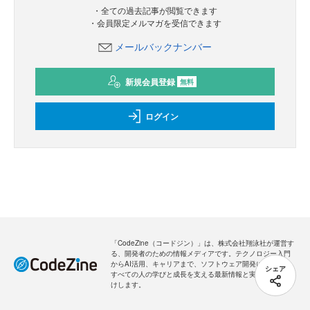
・全ての過去記事が閲覧できます
・会員限定メルマガを受信できます
メールバックナンバー
新規会員登録
無料
ログイン
「CodeZine（コードジン）」は、株式会社翔泳社が運営す
る、開発者のための情報メディアです。テクノロジー入門
からAI活用、キャリアまで、ソフトウェア開発にかかわる
シェア
すべての人の学びと成長を支える最新情報と実践知をお届
けします。