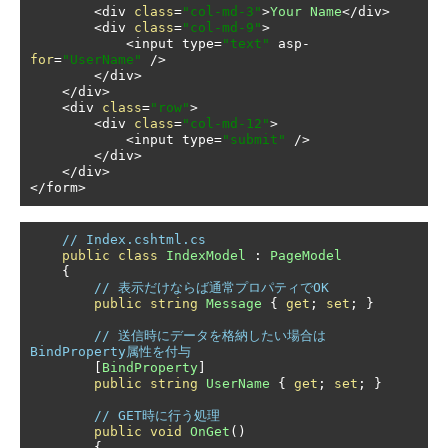
<
div 
class
=
"col-md-3"
>
Your
Name
</
div
>
<
div 
class
=
"col-md-9"
>
<
input type
=
"text"
 asp
-
for
=
"UserName"
/>
</
div
>
</
div
>
<
div 
class
=
"row"
>
<
div 
class
=
"col-md-12"
>
<
input type
=
"submit"
/>
</
div
>
</
div
>
</
form
>
// Index.cshtml.cs
public
class
IndexModel
:
PageModel
{
// 表示だけならば通常プロパティでOK
public
string
Message
{
get
;
set
;
}
// 送信時にデータを格納したい場合は
BindProperty属性を付与
[
BindProperty
]
public
string
UserName
{
get
;
set
;
}
// GET時に行う処理
public
void
OnGet
()
{