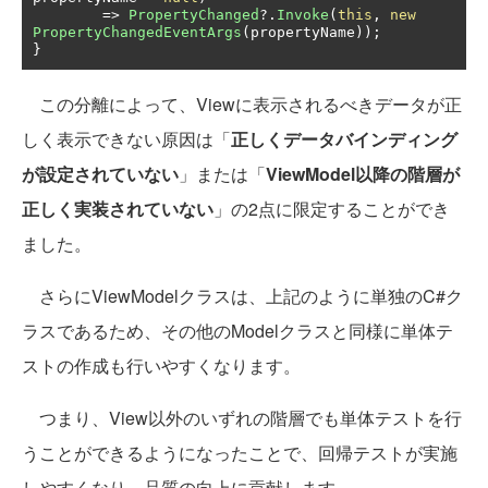
=>
PropertyChanged
?.
Invoke
(
this
,
new
PropertyChangedEventArgs
(
propertyName
));
}
この分離によって、Viewに表示されるべきデータが正
しく表示できない原因は「
正しくデータバインディング
が設定されていない
」または「
ViewModel以降の階層が
正しく実装されていない
」の2点に限定することができ
ました。
さらにViewModelクラスは、上記のように単独のC#ク
ラスであるため、その他のModelクラスと同様に単体テ
ストの作成も行いやすくなります。
つまり、View以外のいずれの階層でも単体テストを行
うことができるようになったことで、回帰テストが実施
しやすくなり、品質の向上に貢献します。