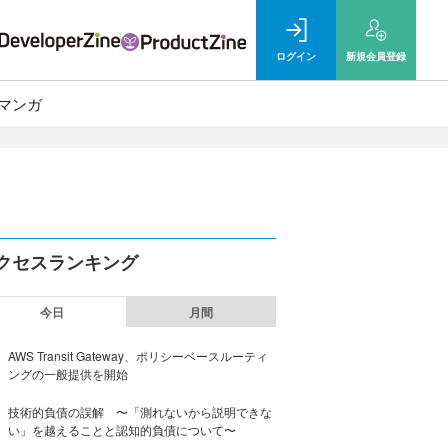
ログイン
新規
会員登録
マンガ
クセスランキング
今日
月間
AWS Transit Gateway、ポリシーベースルーティ
ングの一般提供を開始
技術的負債の誤解 〜「測れないから説明できな
い」を越えることと認知的負債について〜