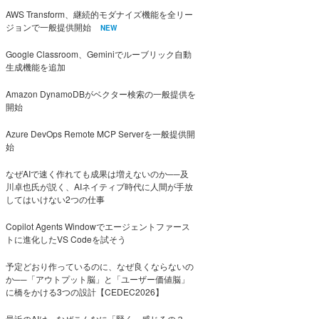
AWS Transform、継続的モダナイズ機能を全リー
ジョンで一般提供開始
NEW
Google Classroom、Geminiでルーブリック自動
生成機能を追加
Amazon DynamoDBがベクター検索の一般提供を
開始
Azure DevOps Remote MCP Serverを一般提供開
始
なぜAIで速く作れても成果は増えないのか──及
川卓也氏が説く、AIネイティブ時代に人間が手放
してはいけない2つの仕事
Copilot Agents Windowでエージェントファース
トに進化したVS Codeを試そう
予定どおり作っているのに、なぜ良くならないの
か──「アウトプット脳」と「ユーザー価値脳」
に橋をかける3つの設計【CEDEC2026】
最近のAIは、なぜこんなに「賢く」感じるの？