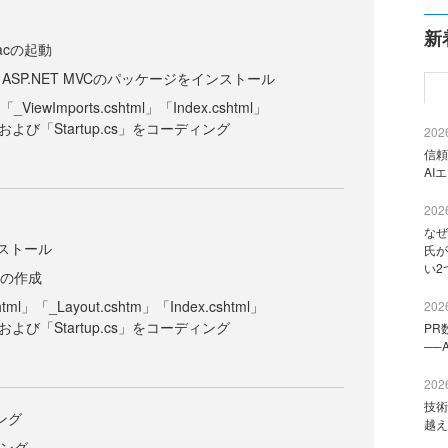
新
r Macの起動
 for ASP.NET MVCのパッケージをインストール
「_ViewImports.cshtml」「Index.cshtml」
.cs」および「Startup.cs」をコーディング
2026
信頼
AI
2026
なぜ
ンストール
氏が
い2
プリの作成
shtml」「_Layout.cshtm」「Index.cshtml」
2026
.cs」および「Startup.cs」をコーディング
PR
──
2026
技術
ング
越え
ィング