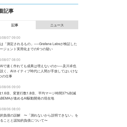
着記事
記事
ニュース
/08/07 09:00
は「測定されるもの」──Grafana Labsが検証した
エージェント実用化までの6つの疑い
/08/07 08:00
AIで速く作れても成果は増えないのか──及川卓也
説く、AIネイティブ時代に人間が手放してはいけな
つの仕事
/08/06 09:00
数1.6倍、変更行数1.8倍、平均マージ時間37%削減
ABEMAが進めるAI駆動開発の現在地
/08/06 08:00
的負債の誤解 〜「測れないから説明できない」を
ることと認知的負債について〜