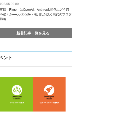
/08/05 09:00
議事録「Rimo」はOpenAI、Anthropic時代にどう勝
を描くか──元Google・相川氏が説く現代のプロダ
戦略
新着記事一覧を見る
ベント