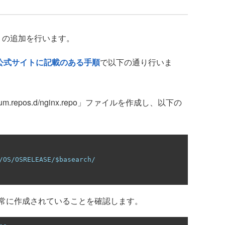
トリの追加を行います。
xの公式サイトに記載のある手順
で以下の通り行いま
.repos.d/nginx.repo」ファイルを作成し、以下の
/OS/OSRELEASE/$basearch/
常に作成されていることを確認します。