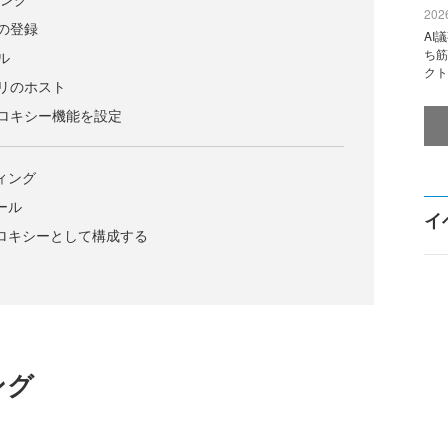
2026
リの登録
AI
ち筋
ル
クト
アプリのホスト
プロキシー機能を設定
ティング
ール
イ
プロキシーとして構成する
ング