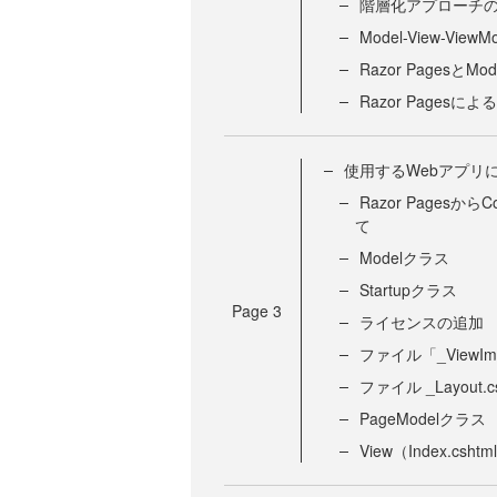
階層化アプローチ
Model-View-ViewM
Razor PagesとMode
Razor Pagesに
使用するWebアプリ
Razor Pagesから
て
Modelクラス
Startupクラス
Page
3
ライセンスの追加
ファイル「_ViewImpo
ファイル _Layout.cs
PageModelクラス
View（Index.cshtm