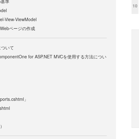
の基準
10
odel
l-View-ViewModel
よるWebページの作成
について
ComponentOne for ASP.NET MVCを使用する方法につい
rts.cshtml」
html
l）