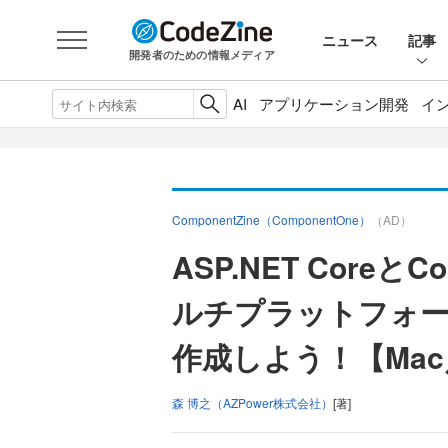
ニュース
記事
開発者のための情報メディア
AI
アプリケーション開発
イ
ComponentZine（ComponentOne）
（AD）
ASP.NET Coreと
ルチプラットフォー
作成しよう！【Mac／
森 博之（AZPower株式会社）
[著]