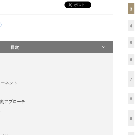
ポスト
3
)
4
5
目次
6
7
ポーネント
8
層分割アプローチ
模
9
チ