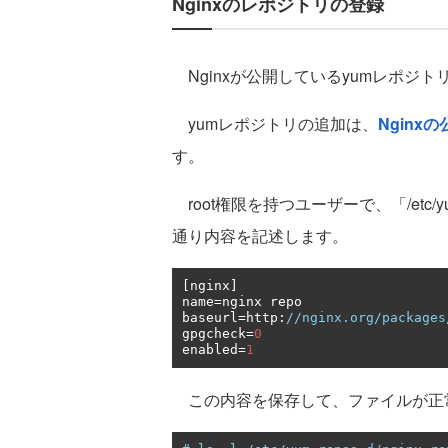
Nginxのレポジトリの登録
Nginxが公開しているyumレポジ
yumレポジトリの追加は、
Ngin
す。
root権限を持つユーザーで、「/etc/yum
通り内容を記述します。
[
nginx
]
name
=
nginx repo

baseurl
=
http
:
//nginx.org/packages
gpgcheck
=
0
enabled
=
1
この内容を保存して、ファイルが正