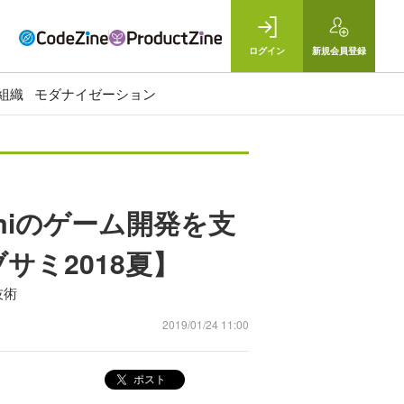
ログイン
新規
会員登録
組織
モダナイゼーション
miのゲーム開発を支
ミ2018夏】
技術
2019/01/24 11:00
ポスト