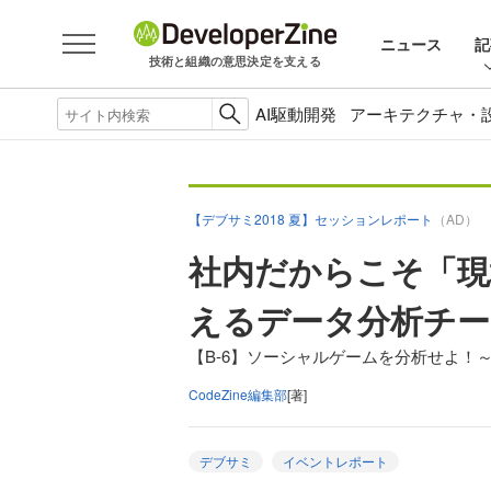
ニュース
記
技術と組織の意思決定を支える
AI駆動開発
アーキテクチャ・
【デブサミ2018 夏】セッションレポート
（AD）
社内だからこそ「現
えるデータ分析チー
【B-6】ソーシャルゲームを分析せよ
CodeZine編集部
[著]
デブサミ
イベントレポート