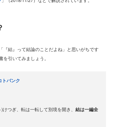
ツ
」（2018/11/27）などで解説されています。
？
「『結』って結論のことだよね」と思いがちです
書を引いてみましょう。
 コトバンク
う)けつぎ、転は一転して別境を開き、
結は一編全