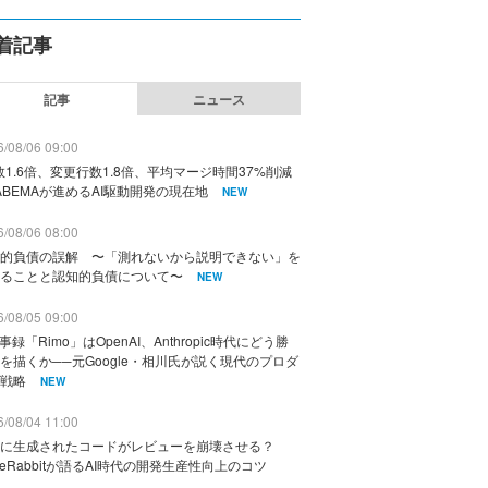
着記事
記事
ニュース
/08/06 09:00
数1.6倍、変更行数1.8倍、平均マージ時間37%削減
ABEMAが進めるAI駆動開発の現在地
NEW
/08/06 08:00
的負債の誤解 〜「測れないから説明できない」を
ることと認知的負債について〜
NEW
/08/05 09:00
議事録「Rimo」はOpenAI、Anthropic時代にどう勝
を描くか──元Google・相川氏が説く現代のプロダ
戦略
NEW
/08/04 11:00
に生成されたコードがレビューを崩壊させる？
deRabbitが語るAI時代の開発生産性向上のコツ