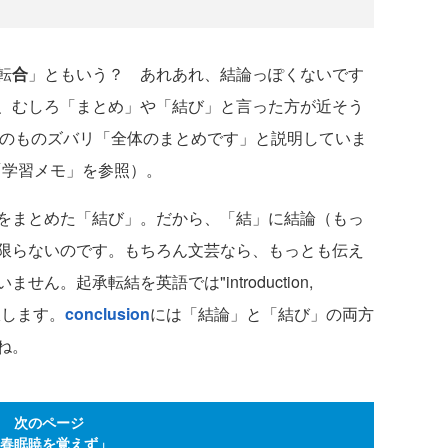
転
合
」ともいう？ あれあれ、結論っぽくないです
、むしろ「まとめ」や「結び」と言った方が近そう
そのものズバリ「全体のまとめです」と説明していま
「学習メモ」を参照）。
をまとめた「結び」。だから、「結」に結論（もっ
限らないのです。もちろん文芸なら、もっとも伝え
。起承転結を英語では"introduction,
n"と訳します。
conclusion
には「結論」と「結び」の両方
ね。
次のページ
春眠暁を覚えず」