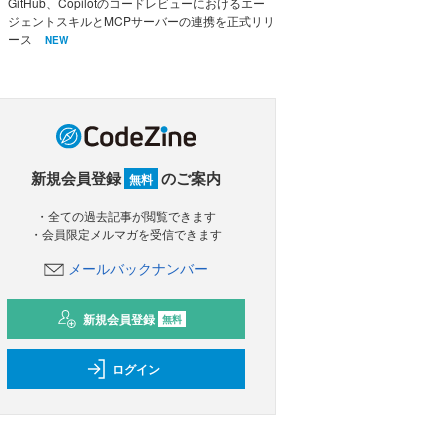
GitHub、Copilotのコードレビューにおけるエー
ジェントスキルとMCPサーバーの連携を正式リリ
ース
NEW
新規会員登録
のご案内
無料
・全ての過去記事が閲覧できます
・会員限定メルマガを受信できます
メールバックナンバー
新規会員登録
無料
ログイン