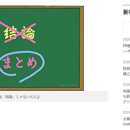
新
2026
PR
──
2026
技術
越え
2026
AI
ち筋
は「結論」じゃないんだよ
クト
2026
大量
Co