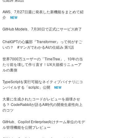
AWS、7月27日週に発表した新機能をまとめて紹
介
NEW
GitHub Models、7月30日で正式にサービス終了
ChatGPTの心臓部『Transformer』って何がすご
いの？ #マンガでわかるAIの仕組み 第1話
世界7000万ユーザーの「TimeTree」、10年の当
たり前を壊して作り直す！UX大規模リニューア
ルの裏側
TypeScriptを実行可能なネイティブバイナリにコ
ンパイルする「scriptc」公開
NEW
大量に生成されたコードがレビューを崩壊させ
る？ CodeRabbitが語るAI時代の開発生産性向上
のコツ
GitHub、Copilot Enterprise向けチーム単位のモデ
ル管理機能を公開プレビュー