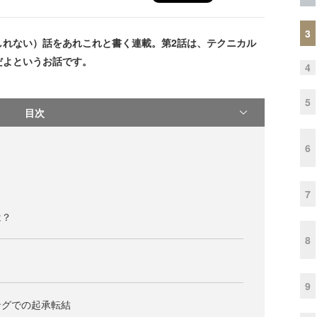
3
れない）話をあれこれと書く連載。第2話は、テクニカル
だよというお話です。
4
5
目次
6
7
は？
8
9
ングでの起承転結