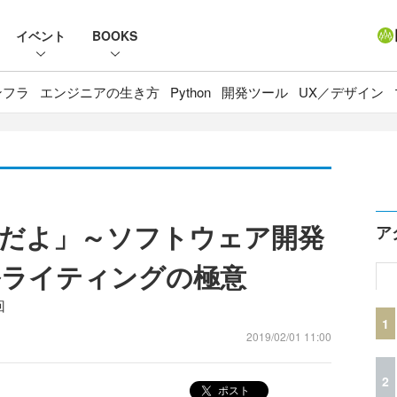
イベント
BOOKS
ンフラ
エンジニアの生き方
Python
開発ツール
UX／デザイン
だよ」～ソフトウェア開発
ア
ルライティングの極意
回
1
2019/02/01 11:00
2
ポスト