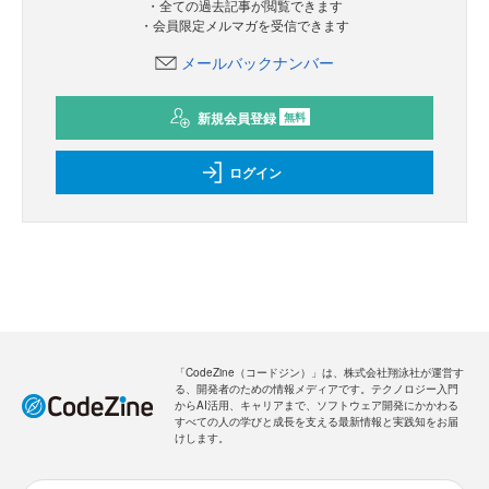
・全ての過去記事が閲覧できます
・会員限定メルマガを受信できます
メールバックナンバー
新規会員登録
無料
ログイン
「CodeZine（コードジン）」は、株式会社翔泳社が運営す
る、開発者のための情報メディアです。テクノロジー入門
からAI活用、キャリアまで、ソフトウェア開発にかかわる
すべての人の学びと成長を支える最新情報と実践知をお届
けします。