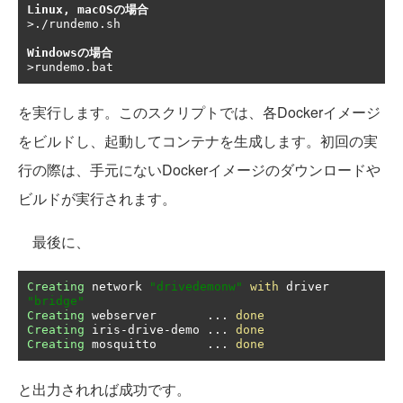
Linux, macOSの場合
>./rundemo.sh

Windowsの場合
を実行します。このスクリプトでは、各Dockerイメージ
をビルドし、起動してコンテナを生成します。初回の実
行の際は、手元にないDockerイメージのダウンロードや
ビルドが実行されます。
最後に、
Creating
 network 
"drivedemonw"
with
 driver 
"bridge"
Creating
 webserver       
...
done
Creating
 iris
-
drive
-
demo 
...
done
Creating
 mosquitto       
...
done
と出力されれば成功です。