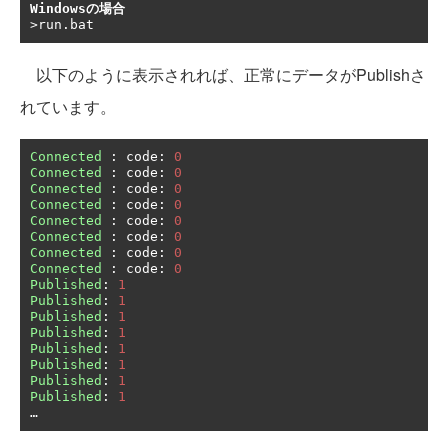
Windowsの場合
以下のように表示されれば、正常にデータがPublishさ
れています。
Connected
:
 code
:
0
Connected
:
 code
:
0
Connected
:
 code
:
0
Connected
:
 code
:
0
Connected
:
 code
:
0
Connected
:
 code
:
0
Connected
:
 code
:
0
Connected
:
 code
:
0
Published
:
1
Published
:
1
Published
:
1
Published
:
1
Published
:
1
Published
:
1
Published
:
1
Published
:
1
…