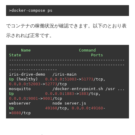
でコンテナの稼働状況が確認できます。以下のとおり表
示されれば正常です。
Name
Command
State
Ports
------------------------------------------------
------------------------------------------------
--------------------
iris
-
drive
-
demo   
/
iris
-
main                       
Up
(
healthy
)
0.0
.
0.0
:
51003
->
51773
/
tcp
,
0.0
.
0.0
:
52003
->
52773
/
tcp

mosquitto         
/
docker
-
entrypoint
.
sh 
/
usr 
...
Up
0.0
.
0.0
:
1883
->
1883
/
tcp
,
0.0
.
0.0
:
9001
->
9001
/
tcp    

webserver         node server
.
js                   
Up
49160
/
tcp
,
0.0
.
0.0
:
49160
-
>
8080
/
tcp                