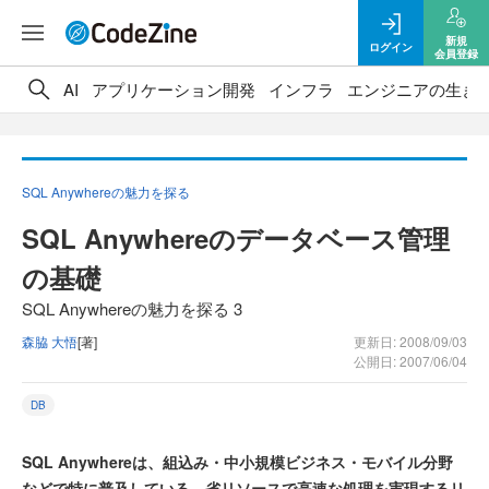
新規
ログイン
会員登録
AI
アプリケーション開発
インフラ
エンジニアの生き
SQL Anywhereの魅力を探る
SQL Anywhereのデータベース管理
の基礎
SQL Anywhereの魅力を探る 3
森脇 大悟
[著]
更新日: 2008/09/03
公開日: 2007/06/04
DB
SQL Anywhereは、組込み・中小規模ビジネス・モバイル分野
などで特に普及している、省リソースで高速な処理を実現するリ