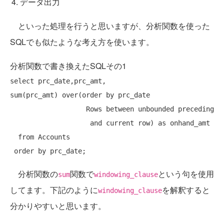
データ出力
といった処理を行うと思いますが、分析関数を使った
SQLでも似たような考え方を使います。
分析関数で書き換えたSQLその1
select
 prc_date,prc_amt,

sum(prc_amt) over(
order
by
 prc_date

Rows
 between unbounded preceding

and
current
row
) 
as
 onhand_amt

from
 Accounts

order
by
分析関数の
関数で
という句を使用
sum
windowing_clause
してます。下記のように
を解釈すると
windowing_clause
分かりやすいと思います。