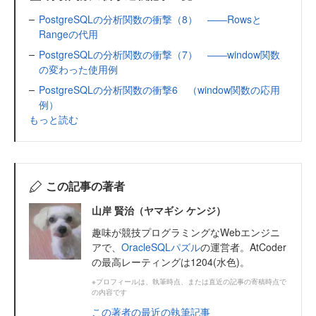
PostgreSQLの分析関数の衝撃（8） ――Rowsと
Rangeの代用
PostgreSQLの分析関数の衝撃（7） ――window関数
の変わった使用例
PostgreSQLの分析関数の衝撃6 （window関数の応用
例）
もっと読む
この記事の著者
山岸 賢治（ヤマギシ ケンジ）
趣味が競技プログラミングなWebエンジニ
アで、
OracleSQLパズル
の運営者。AtCoder
の最高レーティングは1204(水色)。
※プロフィールは、執筆時点、または直近の記事の寄稿時点で
の内容です
この著者の最近の執筆記事