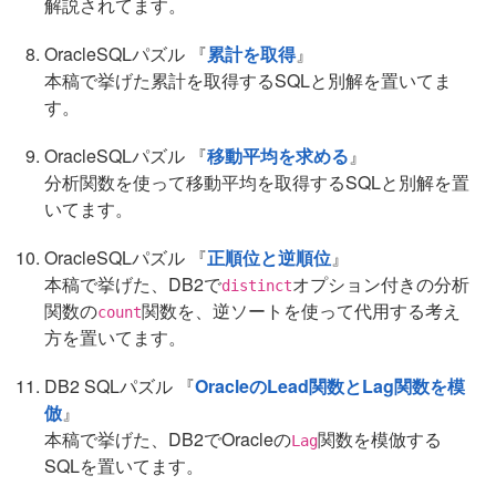
解説されてます。
OracleSQLパズル 『
累計を取得
』
本稿で挙げた累計を取得するSQLと別解を置いてま
す。
OracleSQLパズル 『
移動平均を求める
』
分析関数を使って移動平均を取得するSQLと別解を置
いてます。
OracleSQLパズル 『
正順位と逆順位
』
本稿で挙げた、DB2で
オプション付きの分析
distinct
関数の
関数を、逆ソートを使って代用する考え
count
方を置いてます。
DB2 SQLパズル 『
OracleのLead関数とLag関数を模
倣
』
本稿で挙げた、DB2でOracleの
関数を模倣する
Lag
SQLを置いてます。