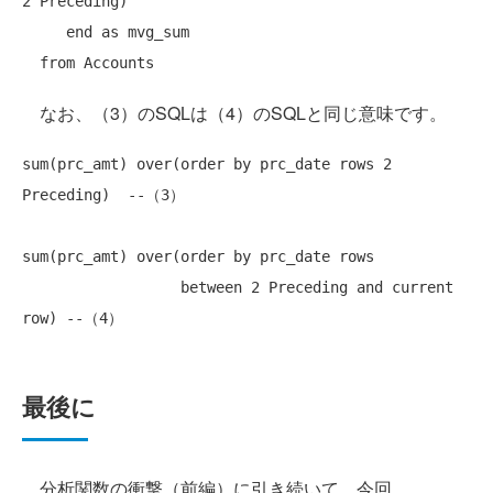
2 Preceding)

end
as
 mvg_sum

from
なお、（3）のSQLは（4）のSQLと同じ意味です。
sum(prc_amt) over(
order
by
 prc_date 
rows
 2 
Preceding)  
--（3）
sum(prc_amt) over(
order
by
 prc_date 
rows
                  between 2 Preceding 
and
current
row
) 
--（4）
最後に
分析関数の衝撃（前編）に引き続いて、今回