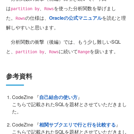
は
、
を使った分析関数を挙げまし
partition by
Rows
た。
の仕様は、
Oracleの公式マニュアル
を読むと理
Rows
解しやすいと思います。
分析関数の衝撃（後編）では、もう少し難しいSQL
と、
、
に続いて
を扱います。
partition by
Rows
Range
参考資料
CodeZine 『
自己結合の使い方
』
こちらで記載されたSQLを題材とさせていただきまし
た。
CodeZine 『
相関サブクエリで行と行を比較する
』
こちらで記載されたSQLを題材とさせていただきまし