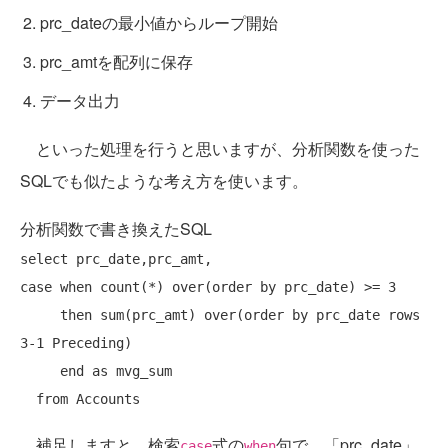
prc_dateの最小値からループ開始
prc_amtを配列に保存
データ出力
といった処理を行うと思いますが、分析関数を使った
SQLでも似たような考え方を使います。
分析関数で書き換えたSQL
select
case
when
 count(*) over(
order
by
 prc_date) >= 3

then
 sum(prc_amt) over(
order
by
 prc_date 
rows
3-1 Preceding)

end
as
 mvg_sum

from
補足しますと、検索
式の
句で、「prc_date」
case
when