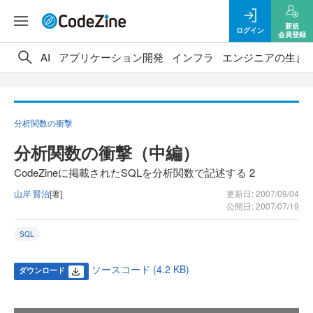
新規
ログイン
会員登録
AI
アプリケーション開発
インフラ
エンジニアの生き
分析関数の衝撃
分析関数の衝撃（中編）
CodeZineに掲載されたSQLを分析関数で記述する 2
山岸 賢治
[著]
更新日: 2007/09/04
公開日: 2007/07/19
SQL
ソースコード (4.2 KB)
ダウンロード