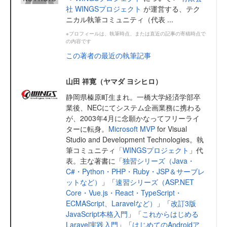
社 WINGSプロジェクト
が運営する、テク
ニカル執筆コミュニティ（代表 ...
※プロフィールは、執筆時点、または直近の記事の寄稿時点で
の内容です
この著者の最近の執筆記事
山田 祥寛（ヤマダ ヨシヒロ）
静岡県榛原町生まれ。一橋大学経済学部卒
業後、NECにてシステム企画業務に携わる
が、2003年4月に念願かなってフリーライ
ターに転身。
Microsoft MVP
for Visual
Studio and Development Technologies。執
筆コミュニティ「
WINGSプロジェクト
」代
表。主な著書に「
独習シリーズ（Java・
C#・Python・PHP・Ruby・JSP＆サーブレ
ットなど）
」「
速習シリーズ（ASP.NET
Core・Vue.js・React・TypeScript・
ECMAScript、Laravelなど）
」「
改訂3版
JavaScript本格入門
」「
これからはじめる
Laravel実践入門
」「
はじめてのAndroidア