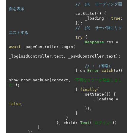
// （8） ローディング画
面を表示
                            setState
(()
{
                                _loading 
=
true
;
});
// （9） サーバ側にリク
エストする
try
{
Response
 res 
=
await
 _pageController
.
login
(
_loginIdController
.
text
,
 _pswdController
.
text
);
// : （省略）
}
 on 
Error
catch
(
e
){
showErrorSnackBar
(
context
,
'不明なエラーが発生しまし
た'
);
}
finally
{
                                setState
(()
{
                                    _loading 
=
false
;
});
}
}
},
 child
:
Text
(
'ログイン'
))
],
);