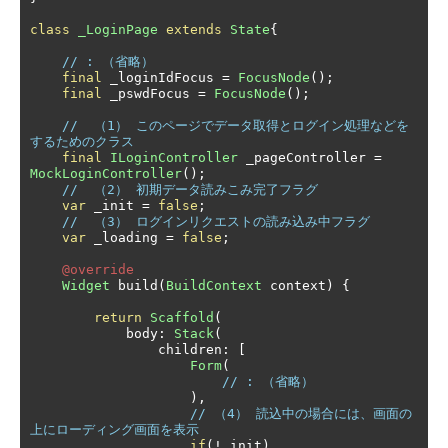
class
_LoginPage
extends
State
{
// : （省略）
final
 _loginIdFocus 
=
FocusNode
();
final
 _pswdFocus 
=
FocusNode
();
//  （1） このページでデータ取得とログイン処理などを
するためのクラス
final
ILoginController
 _pageController 
=
MockLoginController
();
//  （2） 初期データ読みこみ完了フラグ
var
 _init 
=
false
;
//  （3） ログインリクエストの読み込み中フラグ
var
 _loading 
=
false
;
@override
Widget
 build
(
BuildContext
 context
)
{
return
Scaffold
(
            body
:
Stack
(
                children
:
[
Form
(
// : （省略）
),
// （4） 読込中の場合には、画面の
上にローディング画面を表示
if
(!
_init
)