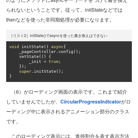
られないということです。従って、initStateなどでは
thenなどを使った非同期処理が必要になります。
［リスト2］initState()でasyncを使った書き換えはできない
void
 initState
()
async
{
    _pageController
.
config
();
    setState
(()
{
        _init 
=
true
;
});
super
.
initState
();
}
（6）がローディング画面の表示です。これまで紹介
していませんでしたが、
CircularProgressIndicator
がロ
ーディング中に表示されるアニメーション部分のクラス
です。
このローディング表示には、進捗割合を表す表示方法