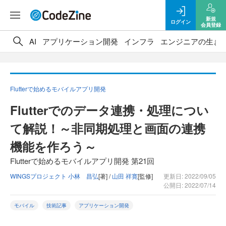
新規
ログイン
会員登録
AI
アプリケーション開発
インフラ
エンジニアの生き
Flutterで始めるモバイルアプリ開発
Flutterでのデータ連携・処理につい
て解説！～非同期処理と画面の連携
機能を作ろう～
Flutterで始めるモバイルアプリ開発 第21回
WINGSプロジェクト 小林 昌弘
[著] /
山田 祥寛
[監修]
更新日: 2022/09/05
公開日: 2022/07/14
モバイル
技術記事
アプリケーション開発