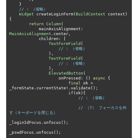
}
// : （省略）
Widget
 createLoginForm
(
BuildContext
 context
)
{
return
Column
(
            mainAxisAlignment
:
MainAxisAlignment
.
center
,
            children
:
[
TextFormField
(
// : （省略）
),
TextFormField
(
// : （省略）
),
ElevatedButton
(
                    onPressed
:
()
async
{
final
 ok 
=
_formState
.
currentState
!.
validate
();
if
(
ok
){
// : （省略）
// （7） フォーカスを外
す（キーボードを閉じる）
_loginIdFocus
.
unfocus
();
_pswdFocus
.
unfocus
();