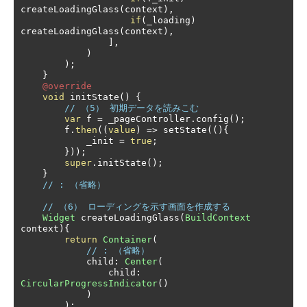
createLoadingGlass
(
context
),
if
(
_loading
)
createLoadingGlass
(
context
),
],
)
);
}
@override
void
 initState
()
{
// （5） 初期データを読みこむ
var
 f 
=
 _pageController
.
config
();
        f
.
then
((
value
)
=>
 setState
((){
            _init 
=
true
;
}));
super
.
initState
();
}
// : （省略）
// （6） ローディングを示す画面を作成する
Widget
 createLoadingGlass
(
BuildContext
context
){
return
Container
(
// : （省略）
            child
:
Center
(
                child
:
CircularProgressIndicator
()
)
);