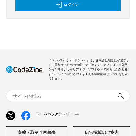
ログイン
「CodeZine（コードジン）」は、株式会社翔泳社が運営す
る、開発者のための情報メディアです。テクノロジー入門
からAI活用、キャリアまで、ソフトウェア開発にかかわる
すべての人の学びと成長を支える最新情報と実践知をお届
けします。
メールバックナンバー
寄稿・取材企画募集
広告掲載のご案内