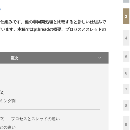
)
3
期処理の仕組みです。他の非同期処理と比較すると新しい仕組みで
ます。本稿ではpthreadの概要、プロセスとスレッドの
4
5
目次
6
7
/2）
ラミング例
8
2/2）：プロセスとスレッドの違い
9
スとの違い