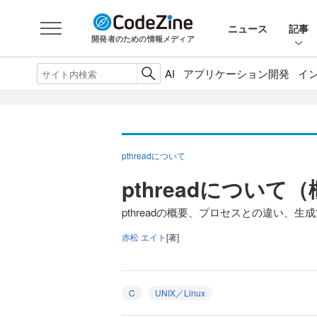
ニュース
記事
開発者のための情報メディア
AI
アプリケーション開発
イ
pthreadについて
pthreadについて
pthreadの概要、プロセスとの違い、生
赤松 エイト
[著]
C
UNIX／Linux