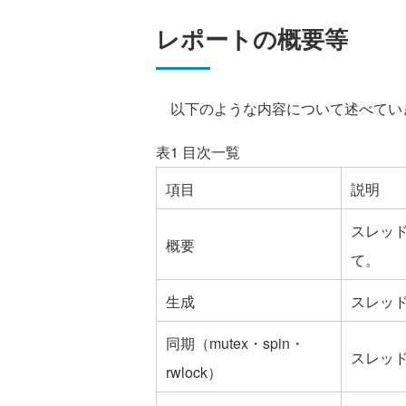
レポートの概要等
以下のような内容について述べてい
表1 目次一覧
項目
説明
スレッ
概要
て。
生成
スレッ
同期（mutex・spin・
スレッ
rwlock）