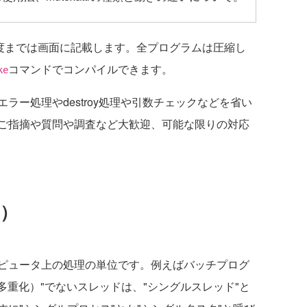
度までは画面に記載します。全プログラムは圧縮し
コマンドでコンパイルできます。
ke
ー処理やdestroy処理や引数チェックなどを省い
ご指摘や質問や調査など大歓迎、可能な限りの対応
2）
ピュータ上の処理の単位です。例えばバッチプログ
多重化）"でないスレッドは、"シングルスレッド"と