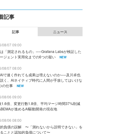
着記事
記事
ニュース
/08/07 09:00
は「測定されるもの」──Grafana Labsが検証した
エージェント実用化までの6つの疑い
NEW
/08/07 08:00
AIで速く作れても成果は増えないのか──及川卓也
説く、AIネイティブ時代に人間が手放してはいけな
つの仕事
NEW
/08/06 09:00
数1.6倍、変更行数1.8倍、平均マージ時間37%削減
ABEMAが進めるAI駆動開発の現在地
/08/06 08:00
的負債の誤解 〜「測れないから説明できない」を
ることと認知的負債について〜