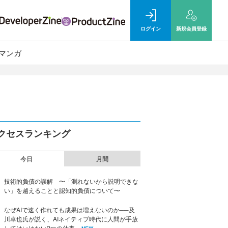
ログイン
新規
会員登録
マンガ
クセスランキング
今日
月間
技術的負債の誤解 〜「測れないから説明できな
い」を越えることと認知的負債について〜
なぜAIで速く作れても成果は増えないのか──及
川卓也氏が説く、AIネイティブ時代に人間が手放
してはいけない2つの仕事