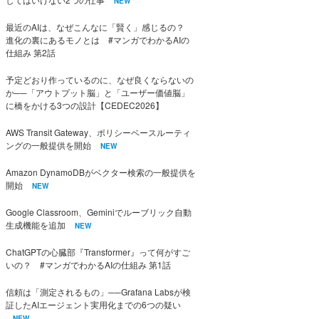
NEW
最近のAIは、なぜこんなに「賢く」感じるの？
進化の裏にあるモノとは #マンガでわかるAIの
仕組み 第2話
予定どおり作っているのに、なぜ良くならないの
か──「アウトプット脳」と「ユーザー価値脳」
に橋をかける3つの設計【CEDEC2026】
AWS Transit Gateway、ポリシーベースルーティ
ングの一般提供を開始
NEW
Amazon DynamoDBがベクター検索の一般提供を
開始
NEW
Google Classroom、Geminiでルーブリック自動
生成機能を追加
NEW
ChatGPTの心臓部『Transformer』って何がすご
いの？ #マンガでわかるAIの仕組み 第1話
信頼は「測定されるもの」──Grafana Labsが検
証したAIエージェント実用化までの6つの疑い
NEW