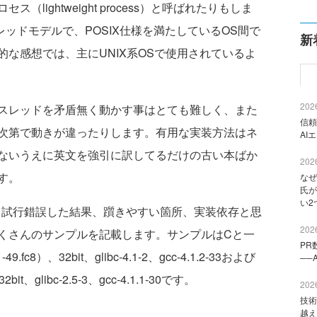
lightweight process）と呼ばれたりもしま
ッドモデルで、POSIX仕様を満たしているOS間で
新
な感想では、主にUNIX系OSで使用されているよ
2026
スレッドを矛盾無く動かす事はとても難しく、また
信頼
次第で動きが違ったりします。有用な実装方法はネ
AI
ないうえに英文を強引に訳してるだけの古い本ばか
2026
す。
なぜ
氏が
い2
査・試行錯誤した結果、躓きやすい箇所、実装依存と思
2026
くさんのサンプルを記載します。サンプルはCと一
PR
9.fc8）、32bit、glibc-4.1-2、gcc-4.1.2-33および
──
32bit、glibc-2.5-3、gcc-4.1.1-30です。
2026
技術
越え