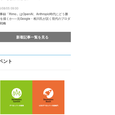
/08/05 09:00
議事録「Rimo」はOpenAI、Anthropic時代にどう勝
を描くか──元Google・相川氏が説く現代のプロダ
戦略
新着記事一覧を見る
ベント