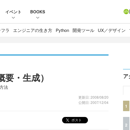
イベント
BOOKS
ンフラ
エンジニアの生き方
Python
開発ツール
UX／デザイン
（概要・生成）
ア
成方法
更新日: 2008/08/20
公開日: 2007/12/04
1
ポスト
2