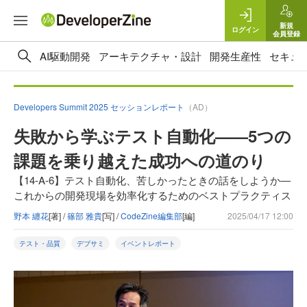
新規
ログイン
会員登録
AI駆動開発
アーキテクチャ・設計
開発生産性
セキュ
Developers Summit 2025 セッションレポート
（AD）
失敗から学ぶテスト自動化——5つの
課題を乗り越えた成功への道のり
【14-A-6】テスト自動化、苦しかったときの話をしようか―
これからの開発現場を効率化するためのベストプラクティス
野本 纏花
[著] /
篠部 雅貴
[写] /
CodeZine編集部
[編]
2025/04/17 12:00
テスト・品質
デブサミ
イベントレポート