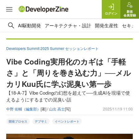
新規
ログイン
会員登録
AI駆動開発
アーキテクチャ・設計
開発生産性
セキュ
Developers Summit 2025 Summer セッションレポート
Vibe Coding実用化のカギは「手軽
さ」と「周りを巻き込む力」──メル
カリKuu氏に学ぶ泥臭い第一歩
【18-A-7】Vibe Codingの幻想を超えて──生成AIを現場で使
えるようにするまでの泥臭い話
中野 佑輔（編集部）
[著] /
山出 高士
[写]
2025/11/19 11:00
開発プロセス
デブサミ
イベントレポート