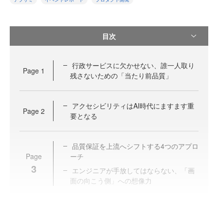
目次
行政サービスに欠かせない、誰一人取り
Page
1
残さないための「当たり前品質」
アクセシビリティはAI時代にますます重
Page
2
要となる
品質保証を上流へシフトする4つのアプロ
Page
ーチ
3
エンジニアが手放してはならない、「画
面の向こう側」への想像力