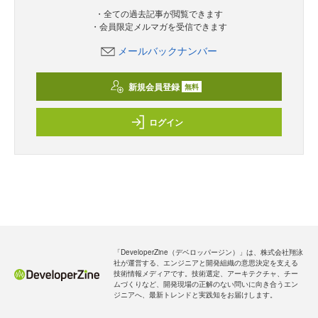
・全ての過去記事が閲覧できます
・会員限定メルマガを受信できます
メールバックナンバー
新規会員登録
無料
ログイン
「DeveloperZine（デベロッパージン）」は、株式会社翔泳
社が運営する、エンジニアと開発組織の意思決定を支える
技術情報メディアです。技術選定、アーキテクチャ、チー
ムづくりなど、開発現場の正解のない問いに向き合うエン
ジニアへ、最新トレンドと実践知をお届けします。